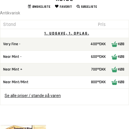
ØNSKELISTE
FAVORIT
SØGELISTE
Antikvarisk
Stand
Pris
1. UDGAVE, 1. OPLAG.
Very Fine -
400
DKK
KØB
00
Near Mint -
600
DKK
KØB
00
Near Mint +
700
DKK
KØB
00
Near Mint/Mint
800
DKK
KØB
00
Se alle priser / stande på varen