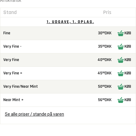
Antikvarisk
Stand
Pris
1. UDGAVE, 1. OPLAG.
Fine
30
DKK
KØB
00
Very Fine -
35
DKK
KØB
00
Very Fine
40
DKK
KØB
00
Very Fine +
45
DKK
KØB
00
Very Fine/Near Mint
50
DKK
KØB
00
Near Mint +
56
DKK
KØB
00
Se alle priser / stande på varen