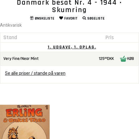
Danmark besat Nr. 4 - 1944 •
Skumring
ØNSKELISTE
FAVORIT
SØGELISTE
Antikvarisk
Stand
Pris
1. UDGAVE, 1. OPLAG.
Very Fine/Near Mint
125
DKK
KØB
00
Se alle priser / stande på varen