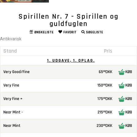
Spirillen Nr. 7 - Spirillen og
guldfuglen
ØNSKELISTE
FAVORIT
SØGELISTE
Antikvarisk
Stand
Pris
1. UDGAVE, 1. OPLAG.
Very Good/Fine
65
DKK
KØB
00
Very Fine
150
DKK
KØB
00
Very Fine +
175
DKK
KØB
00
Near Mint -
215
DKK
KØB
00
Near Mint
230
DKK
KØB
00