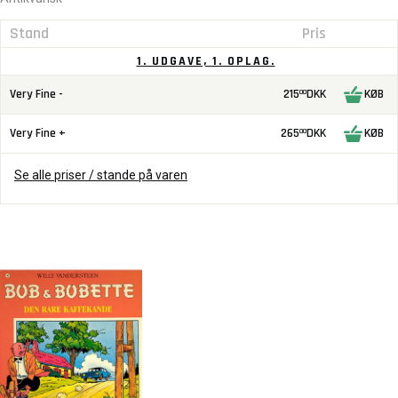
Stand
Pris
1. UDGAVE, 1. OPLAG.
Very Fine -
215
DKK
KØB
00
Very Fine +
265
DKK
KØB
00
Se alle priser / stande på varen