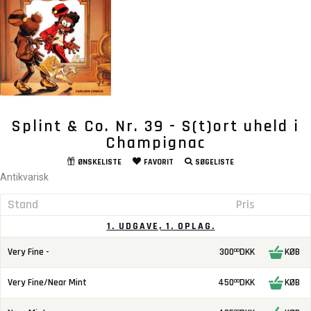
Splint & Co. Nr. 39 - S(t)ort uheld i
Champignac
ØNSKELISTE
FAVORIT
SØGELISTE
Antikvarisk
Stand
Pris
1. UDGAVE, 1. OPLAG.
Very Fine -
300
DKK
KØB
00
Very Fine/Near Mint
450
DKK
KØB
00