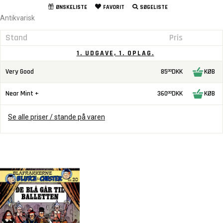
ØNSKELISTE
FAVORIT
SØGELISTE
Antikvarisk
Stand
Pris
1. UDGAVE, 1. OPLAG.
Very Good
85
DKK
KØB
00
Near Mint +
360
DKK
KØB
00
Se alle priser / stande på varen