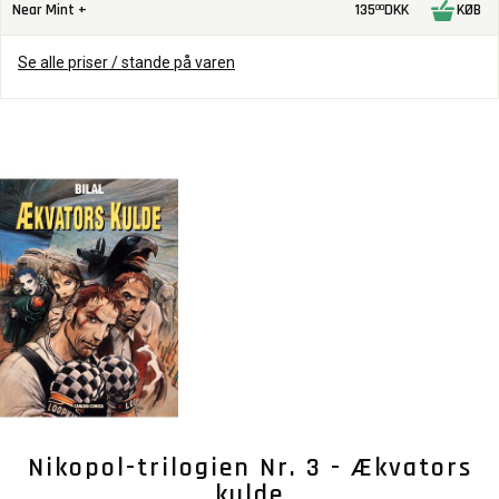
Near Mint +
135
DKK
KØB
00
Se alle priser / stande på varen
Nikopol-trilogien Nr. 3 - Ækvators
kulde