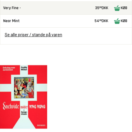
Very Fine -
35
DKK
KØB
00
Near Mint
54
DKK
KØB
00
Se alle priser / stande på varen