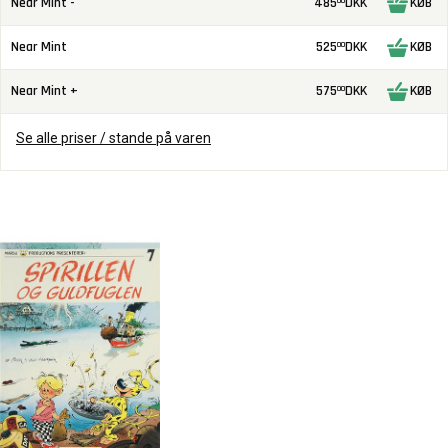
Near Mint -
485
DKK
KØB
00
Near Mint
525
DKK
KØB
00
Near Mint +
575
DKK
KØB
00
Se alle priser / stande på varen