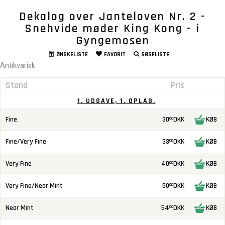
Dekalog over Janteloven Nr. 2 -
Snehvide møder King Kong - i
Gyngemosen
ØNSKELISTE
FAVORIT
SØGELISTE
Antikvarisk
Stand
Pris
1. UDGAVE, 1. OPLAG.
Fine
30
DKK
KØB
00
Fine/Very Fine
33
DKK
KØB
00
Very Fine
40
DKK
KØB
00
Very Fine/Near Mint
50
DKK
KØB
00
Near Mint
54
DKK
KØB
00