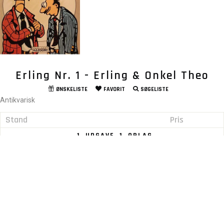
Erling Nr. 1 - Erling & Onkel Theo
ØNSKELISTE
FAVORIT
SØGELISTE
Antikvarisk
Stand
Pris
1. UDGAVE, 1. OPLAG.
Near Mint -
210
DKK
KØB
00
Se alle priser / stande på varen