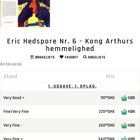
Eric Hedspore Nr. 6 - Kong Arthurs
hemmelighed
ØNSKELISTE
FAVORIT
SØGELISTE
Antikvarisk
Stand
Pris
1. UDGAVE, 1. OPLAG.
Very Good +
110
DKK
KØB
00
Fine/Very Fine
225
DKK
KØB
00
Very Fine -
260
DKK
KØB
00
Very Fine +
340
DKK
KØB
00