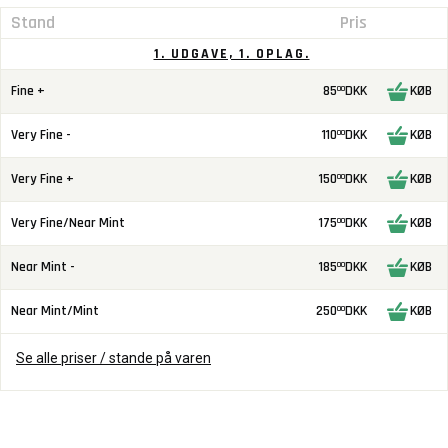
Stand
Pris
1. UDGAVE, 1. OPLAG.
Fine +
85
DKK
KØB
00
Very Fine -
110
DKK
KØB
00
Very Fine +
150
DKK
KØB
00
Very Fine/Near Mint
175
DKK
KØB
00
Near Mint -
185
DKK
KØB
00
Near Mint/Mint
250
DKK
KØB
00
Se alle priser / stande på varen