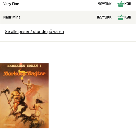
Very Fine
90
DKK
KØB
00
Near Mint
165
DKK
KØB
00
Se alle priser / stande på varen