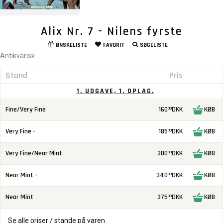
Alix Nr. 7 - Nilens fyrste
ØNSKELISTE
FAVORIT
SØGELISTE
Antikvarisk
Stand
Pris
1. UDGAVE, 1. OPLAG.
Fine/Very Fine
160
DKK
KØB
00
Very Fine -
185
DKK
KØB
00
Very Fine/Near Mint
300
DKK
KØB
00
Near Mint -
340
DKK
KØB
00
Near Mint
375
DKK
KØB
00
Se alle priser / stande på varen