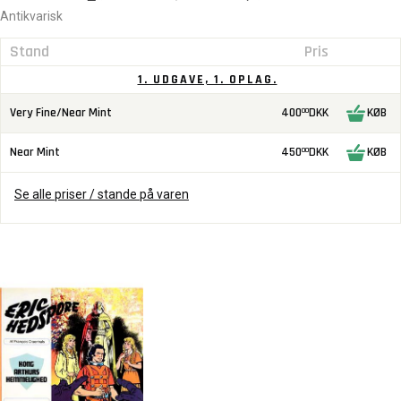
Antikvarisk
Stand
Pris
1. UDGAVE, 1. OPLAG.
Very Fine/Near Mint
400
DKK
KØB
00
Near Mint
450
DKK
KØB
00
Se alle priser / stande på varen