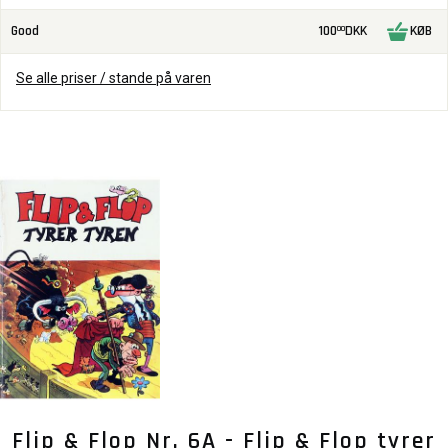
Good
100
DKK
KØB
00
Se alle priser / stande på varen
Flip & Flop Nr. 6A - Flip & Flop tyrer