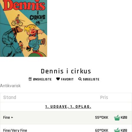
Dennis i cirkus
ØNSKELISTE
FAVORIT
SØGELISTE
Antikvarisk
Stand
Pris
1. UDGAVE, 1. OPLAG.
Fine +
55
DKK
KØB
00
Fine/Very Fine
60
DKK
KØB
00