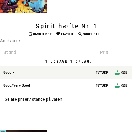
Spirit hæfte Nr. 1
ØNSKELISTE
FAVORIT
SØGELISTE
Antikvarisk
Stand
Pris
1. UDGAVE, 1. OPLAG.
Good +
15
DKK
KØB
00
Good/Very Good
18
DKK
KØB
00
Se alle priser / stande på varen