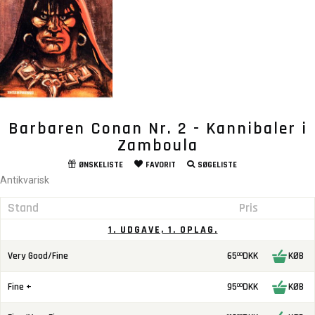
Barbaren Conan Nr. 2 - Kannibaler i
Zamboula
ØNSKELISTE
FAVORIT
SØGELISTE
Antikvarisk
Stand
Pris
1. UDGAVE, 1. OPLAG.
Very Good/Fine
65
DKK
KØB
00
Fine +
95
DKK
KØB
00