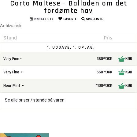
Corto Maltese - Balladen om det
fordømte hav
ØNSKELISTE
FAVORIT
SØGELISTE
Antikvarisk
Stand
Pris
1. UDGAVE, 1. OPLAG.
Very Fine -
360
DKK
KØB
00
Very Fine +
550
DKK
KØB
00
Near Mint +
1100
DKK
KØB
00
Se alle priser / stande på varen