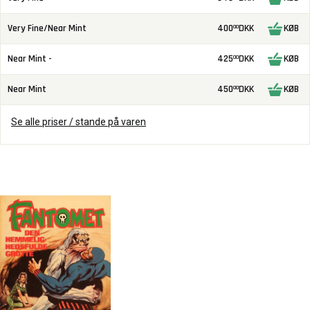
Very Fine/Near Mint
400
DKK
KØB
00
Near Mint -
425
DKK
KØB
00
Near Mint
450
DKK
KØB
00
Se alle priser / stande på varen