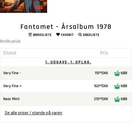
Fantomet - Årsalbum 1978
ØNSKELISTE
FAVORIT
SØGELISTE
Antikvarisk
Stand
Pris
1. UDGAVE, 1. OPLAG.
Very Fine -
115
DKK
KØB
00
Very Fine +
160
DKK
KØB
00
Near Mint
215
DKK
KØB
00
Se alle priser / stande på varen