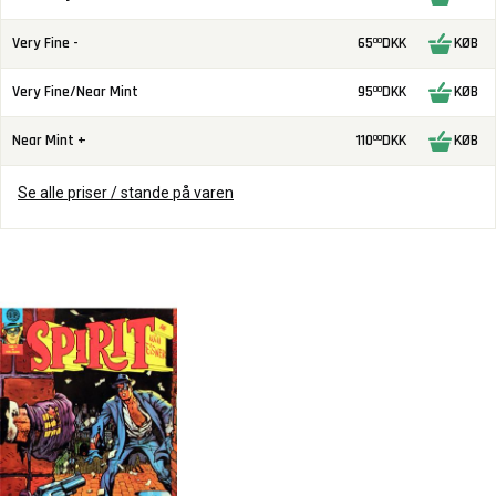
Very Fine -
65
DKK
KØB
00
Very Fine/Near Mint
95
DKK
KØB
00
Near Mint +
110
DKK
KØB
00
Se alle priser / stande på varen