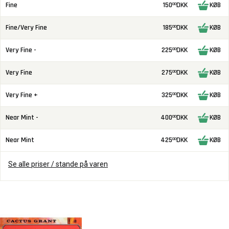
Fine
150
DKK
KØB
00
Fine/Very Fine
185
DKK
KØB
00
Very Fine -
225
DKK
KØB
00
Very Fine
275
DKK
KØB
00
Very Fine +
325
DKK
KØB
00
Near Mint -
400
DKK
KØB
00
Near Mint
425
DKK
KØB
00
Se alle priser / stande på varen