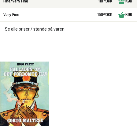
Fine/Very Fine
110
DKK
KØB
00
Very Fine
150
DKK
KØB
00
Se alle priser / stande på varen