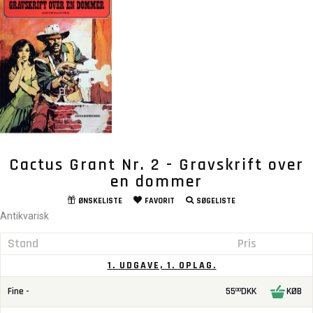
Cactus Grant Nr. 2 - Gravskrift over
en dommer
ØNSKELISTE
FAVORIT
SØGELISTE
Antikvarisk
Stand
Pris
1. UDGAVE, 1. OPLAG.
Fine -
55
DKK
KØB
00