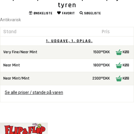
tyren
ØNSKELISTE
FAVORIT
SØGELISTE
Antikvarisk
Stand
Pris
1. UDGAVE, 1. OPLAG.
Very Fine/Near Mint
1500
DKK
KØB
00
Near Mint
1800
DKK
KØB
00
Near Mint/Mint
2300
DKK
KØB
00
Se alle priser / stande på varen