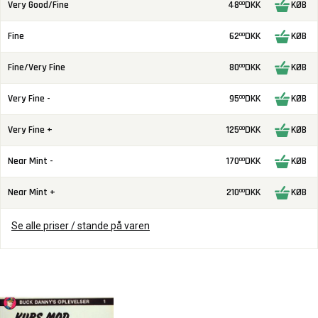
Very Good/Fine
48
DKK
KØB
00
Fine
62
DKK
KØB
00
Fine/Very Fine
80
DKK
KØB
00
Very Fine -
95
DKK
KØB
00
Very Fine +
125
DKK
KØB
00
Near Mint -
170
DKK
KØB
00
Near Mint +
210
DKK
KØB
00
Se alle priser / stande på varen