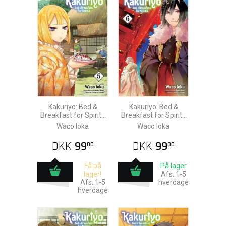
Kakuriyo: Bed &
Kakuriyo: Bed &
Breakfast for Spirits
Breakfast for Spirits
vol. 5
vol. 6
Waco Ioka
Waco Ioka
DKK
99
DKK
99
00
00
Få på
På lager
lager!
Afs.:1-5
Afs.:1-5
hverdage
hverdage