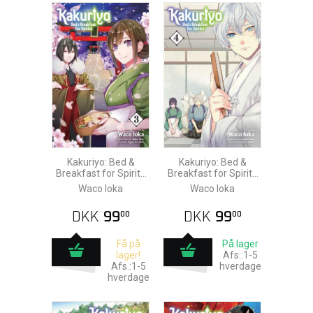
Kakuriyo: Bed &
Kakuriyo: Bed &
Breakfast for Spirits
Breakfast for Spirits
vol. 3
vol. 4
Waco Ioka
Waco Ioka
DKK
99
DKK
99
00
00
Få på
På lager
lager!
Afs.:1-5
Afs.:1-5
hverdage
hverdage