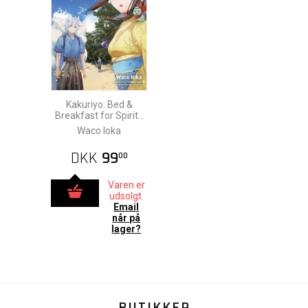
Kakuriyo: Bed &
Breakfast for Spirits
vol. 11
Waco Ioka
DKK
99
00
Varen er
udsolgt.
Email
når på
lager?