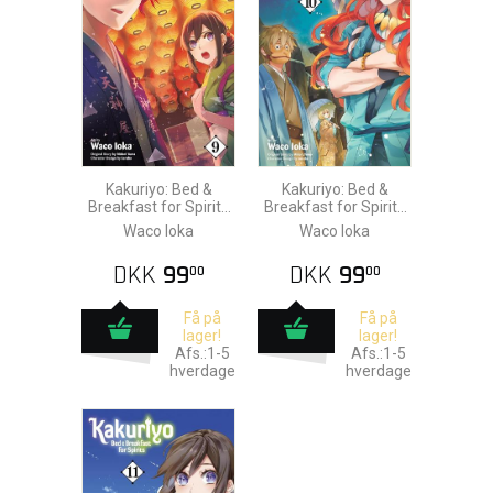
Kakuriyo: Bed &
Kakuriyo: Bed &
Breakfast for Spirits
Breakfast for Spirits
vol. 9
vol. 10
Waco Ioka
Waco Ioka
DKK
99
DKK
99
00
00
Få på
Få på
lager!
lager!
Afs.:1-5
Afs.:1-5
hverdage
hverdage