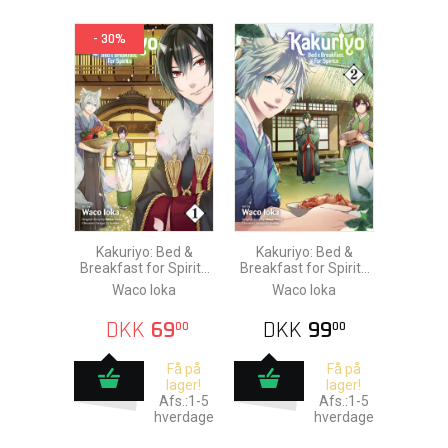
- 30%
Kakuriyo: Bed &
Kakuriyo: Bed &
Breakfast for Spirits
Breakfast for Spirits
vol. 1
vol. 2
Waco Ioka
Waco Ioka
DKK
69
DKK
99
00
00
Få på
Få på
lager!
lager!
Afs.:1-5
Afs.:1-5
hverdage
hverdage