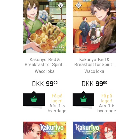
Kakuriyo: Bed &
Kakuriyo: Bed &
Breakfast for Spirits
Breakfast for Spirits
vol. 7
vol. 8
Waco Ioka
Waco Ioka
DKK
99
DKK
99
00
00
Få på
Få på
lager!
lager!
Afs.:1-5
Afs.:1-5
hverdage
hverdage