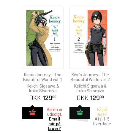
Kino's Journey - The
Kino's Journey - The
Beautiful World vol. 1
Beautiful World vol. 2
Keiichi Sigsawa &
Keiichi Sigsawa &
Iruka Shiomiya
Iruka Shiomiya
DKK
129
DKK
129
00
00
Varen er
Få på
udsolgt.
lager!
Email
Afs.:1-5
når på
hverdage
lager?