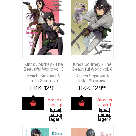
Kino's Journey - The
Kino's Journey - The
Beautiful World vol. 5
Beautiful World vol. 6
Keiichi Sigsawa &
Keiichi Sigsawa &
Iruka Shiomiya
Iruka Shiomiya
DKK
129
DKK
129
00
00
Varen er
Varen er
udsolgt.
udsolgt.
Email
Email
når på
når på
lager?
lager?