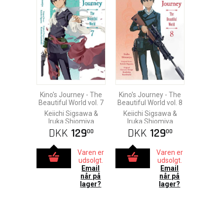
Kino's Journey - The
Kino's Journey - The
Beautiful World vol. 7
Beautiful World vol. 8
Keiichi Sigsawa &
Keiichi Sigsawa &
Iruka Shiomiya
Iruka Shiomiya
DKK
129
DKK
129
00
00
Varen er
Varen er
udsolgt.
udsolgt.
Email
Email
når på
når på
lager?
lager?