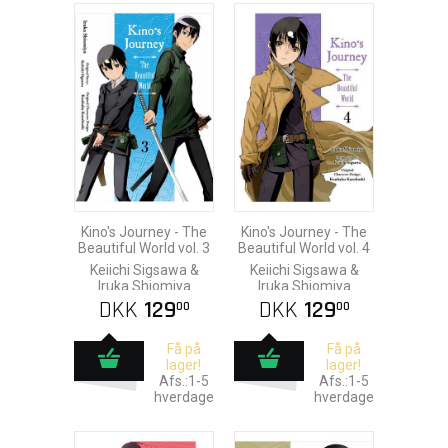
Kino's Journey - The
Kino's Journey - The
Beautiful World vol. 3
Beautiful World vol. 4
Keiichi Sigsawa &
Keiichi Sigsawa &
Iruka Shiomiya
Iruka Shiomiya
DKK
129
DKK
129
00
00
Få på
Få på
lager!
lager!
Afs.:1-5
Afs.:1-5
hverdage
hverdage