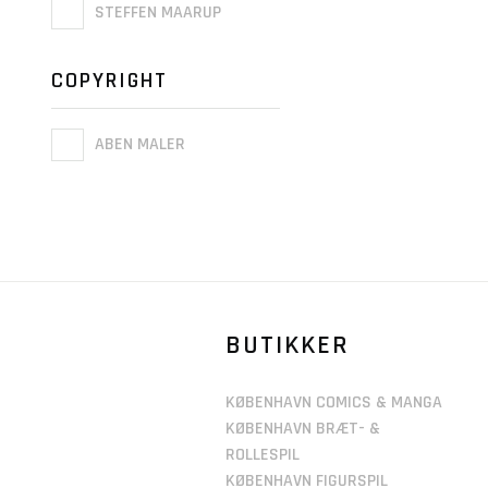
STEFFEN MAARUP
COPYRIGHT
ABEN MALER
BUTIKKER
KØBENHAVN COMICS & MANGA
KØBENHAVN BRÆT- &
ROLLESPIL
KØBENHAVN FIGURSPIL