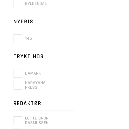
GYLDENDAL
NYPRIS
145
TRYKT HOS
DAMARK
NARAYANA
PRESS
REDAKTØR
LOTTE BRUN
RASMUSSEN