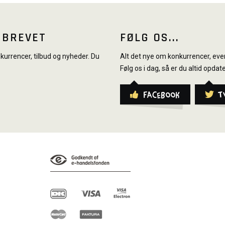
SBREVET
FØLG OS...
urrencer, tilbud og nyheder. Du
Alt det nye om konkurrencer, even
Følg os i dag, så er du altid opdate
Facebook
T