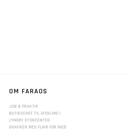
OM FARAOS
JOB & PRAKTIK
BUTIKSCHEF TIL AFDELING I
LYNGBY STORCENTER
GRAFIKER MED FLAIR FOR WEB