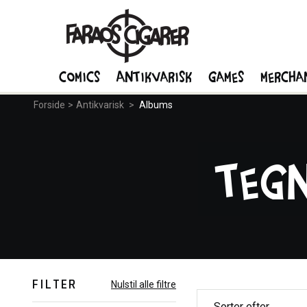
Comics
Antikvarisk
Games
Mercha
Forside
>
Antikvarisk
>
Albums
Teg
FILTER
Nulstil alle filtre