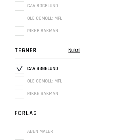
CAV BØGELUND
OLE COMOLL: MFL
RIKKE BAKMAN
TEGNER
Nulstil
CAV BØGELUND
OLE COMOLL: MFL
RIKKE BAKMAN
FORLAG
ABEN MALER