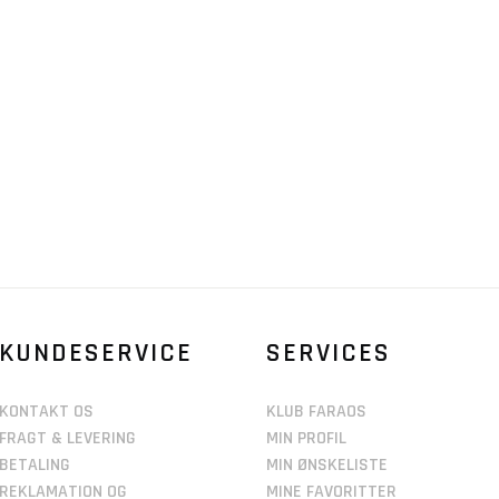
KUNDESERVICE
SERVICES
KONTAKT OS
KLUB FARAOS
FRAGT & LEVERING
MIN PROFIL
BETALING
MIN ØNSKELISTE
REKLAMATION OG
MINE FAVORITTER