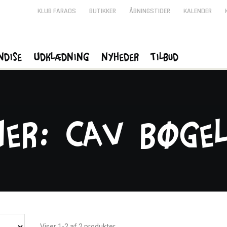
KLUB FARAOS
BUTIKKER
ÅBNINGSTIDER
KALENDER
ndise
Udklædning
Nyheder
Tilbud
ner: Cav Bøge
Viser 1-2 af 2 produkter