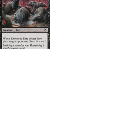
Ravenous Rats - 10th Edition
ØNSKELISTE
FAVORIT
SØGELISTE
Antikvarisk
Varen er desværre udsolgt i alle stande.
Tilføj kortet til din søgeliste, og få automatisk besked, når kortet er på
lager igen, enten i alle stande eller en i specifik stand.
Tilføj kortet til din
søgeliste her