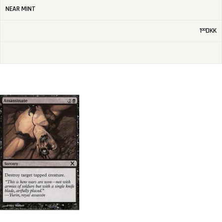
NEAR MINT
1
DKK
00