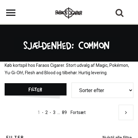
Sjældenhed: Common
Køb kortspil hos Faraos Cigarer. Stort udvalg af Magic, Pokémon,
Yu-Gi-Oh!, Flesh and Blood og tilbehør. Hurtig levering.
Filter
1
-
2
-
3
...
89
Fortsæt
FILTER
Nulstil alle filtre