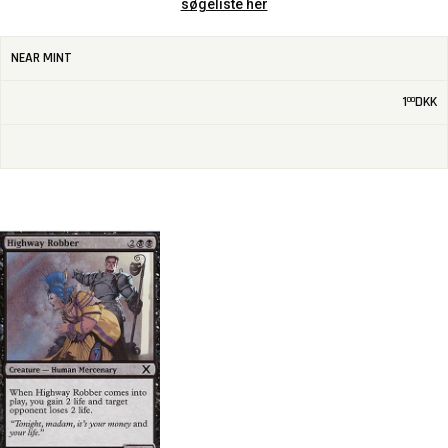
søgeliste her
NEAR MINT
1
DKK
00