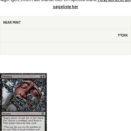
søgeliste her
NEAR MINT
1
DKK
00