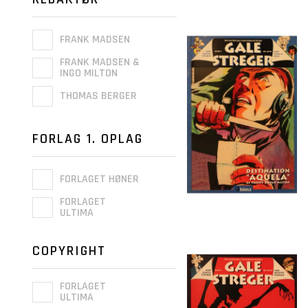
FRANK MADSEN
FRANK MADSEN &
INGO MILTON
THOMAS BERGER
FORLAG 1. OPLAG
FORLAGET HØNER
FORLAGET
ULTIMA
COPYRIGHT
FORLAGET
ULTIMA