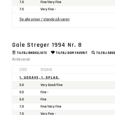
7.0
Fine/Very Fine
7.5
Very Fine -
Se alle priser / stande på varen
Gale Streger 1994 Nr. 8
TILFØJ
ØNSKELISTE
TILFØJ SOM
FAVORIT
TILFØJ
SØGE
Antikvarisk
CGC
Stand
1. UDGAVE, 1. OPLAG.
5.0
Very Good/Fine
5.5
Fine -
6.0
Fine
7.0
Fine/Very Fine
7.5
Very Fine -