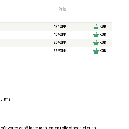
Pris
17
DKK
KØB
00
19
DKK
KØB
00
20
DKK
KØB
00
22
DKK
KØB
00
LISTE
når varen er på lager igen, enten i alle stande eller en i