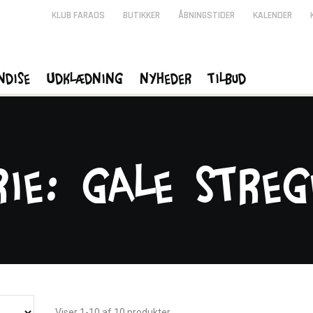
KLUB FARAOS
BUTIKKER
ÅBNINGSTIDER
KALENDER
ndise
Udklædning
Nyheder
Tilbud
rie: Gale Stre
Viser 1-10 af 10 produkter