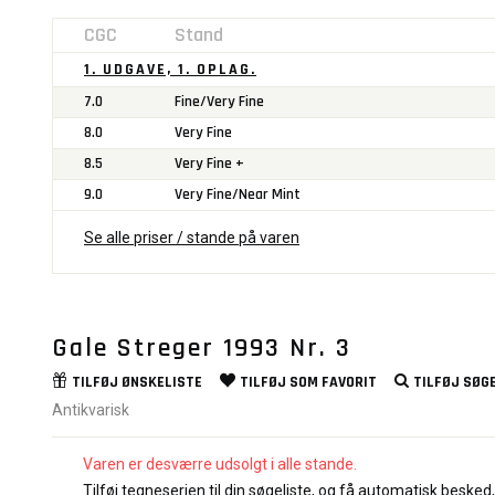
CGC
Stand
1. UDGAVE, 1. OPLAG.
7.0
Fine/Very Fine
8.0
Very Fine
8.5
Very Fine +
9.0
Very Fine/Near Mint
Se alle priser / stande på varen
Gale Streger 1993 Nr. 3
TILFØJ
ØNSKELISTE
TILFØJ SOM
FAVORIT
TILFØJ
SØGE
Antikvarisk
Varen er desværre udsolgt i alle stande.
Tilføj tegneserien til din søgeliste, og få automatisk besked, 