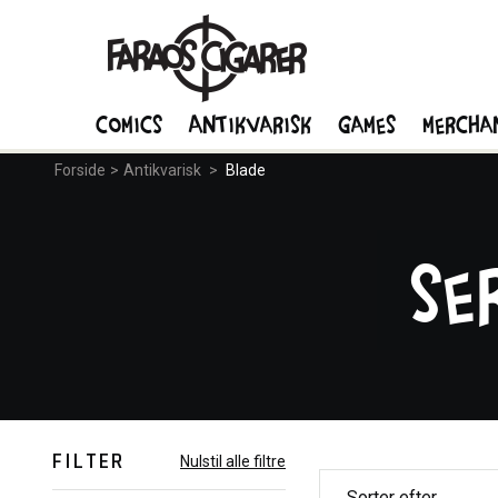
Comics
Antikvarisk
Games
Mercha
Forside
>
Antikvarisk
>
Blade
Se
FILTER
Nulstil alle filtre