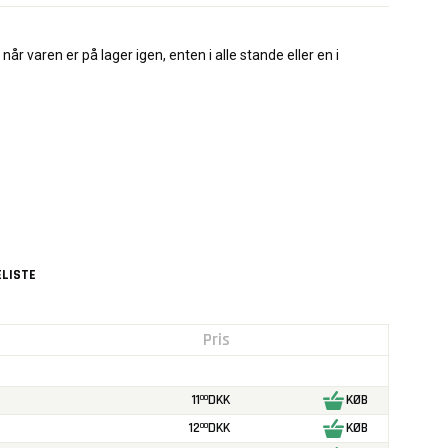
når varen er på lager igen, enten i alle stande eller en i
LISTE
Pris
11
DKK
KØB
00
12
DKK
KØB
00