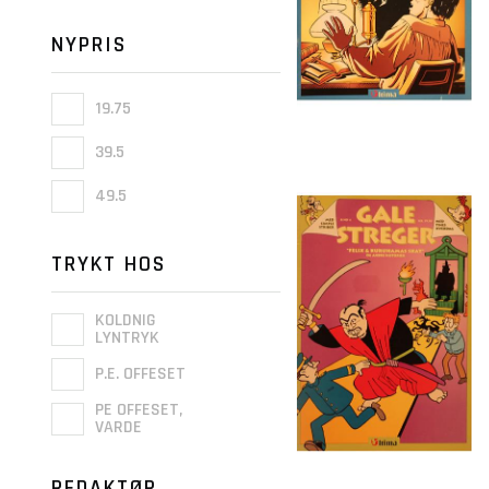
NYPRIS
19.75
39.5
49.5
TRYKT HOS
KOLDNIG
LYNTRYK
P.E. OFFESET
PE OFFESET,
VARDE
REDAKTØR