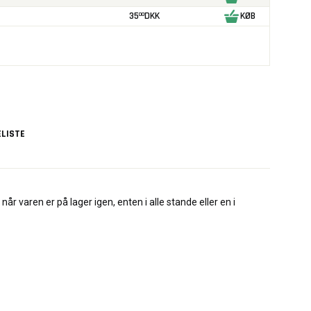
35
DKK
KØB
00
LISTE
når varen er på lager igen, enten i alle stande eller en i