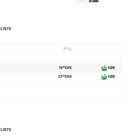
LISTE
Pris
19
DKK
KØB
00
22
DKK
KØB
00
LISTE