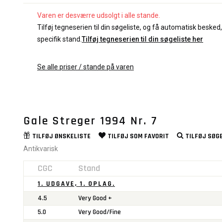
Varen er desværre udsolgt i alle stande.
Tilføj tegneserien til din søgeliste, og få automatisk besked, 
specifik stand.
Tilføj tegneserien til din søgeliste her
Se alle priser / stande på varen
Gale Streger 1994 Nr. 7
TILFØJ
ØNSKELISTE
TILFØJ SOM
FAVORIT
TILFØJ
SØGE
Antikvarisk
CGC
Stand
1. UDGAVE, 1. OPLAG.
4.5
Very Good +
5.0
Very Good/Fine