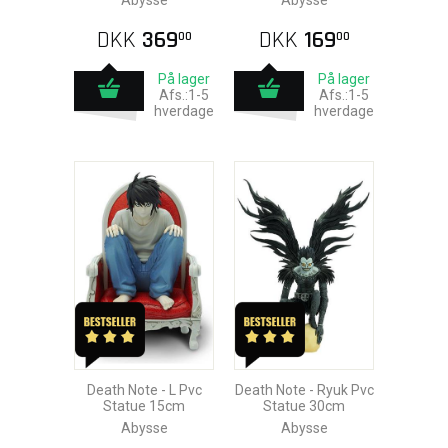
Abysse
Abysse
DKK
369
DKK
169
00
00
På lager
På lager
Afs.:1-5
Afs.:1-5
hverdage
hverdage
Death Note - L Pvc
Death Note - Ryuk Pvc
Statue 15cm
Statue 30cm
Abysse
Abysse