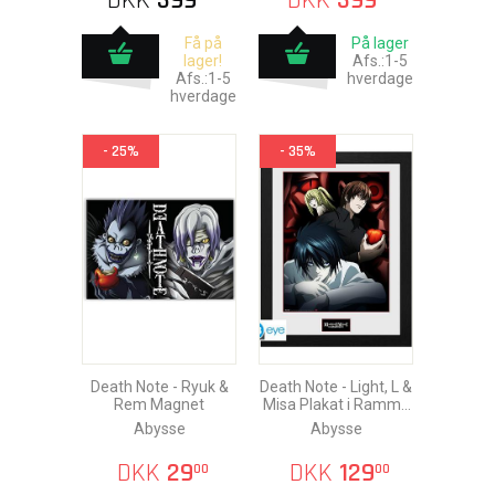
DKK
399
DKK
399
Få på
På lager
lager!
Afs.:1-5
Afs.:1-5
hverdage
hverdage
- 25%
- 35%
Death Note - Ryuk &
Death Note - Light, L &
Rem Magnet
Misa Plakat i Ramme
30x40cm
Abysse
Abysse
DKK
29
DKK
129
00
00