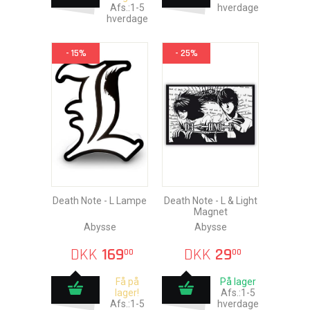
Afs.:1-5
hverdage
hverdage
- 15%
- 25%
Death Note - L Lampe
Death Note - L & Light
Magnet
Abysse
Abysse
DKK
169
DKK
29
00
00
Få på
På lager
lager!
Afs.:1-5
Afs.:1-5
hverdage