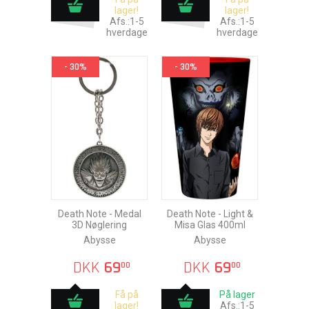
lager!
lager!
Afs.:1-5
Afs.:1-5
hverdage
hverdage
- 30%
- 30%
Death Note - Medal
Death Note - Light &
3D Nøglering
Misa Glas 400ml
Abysse
Abysse
DKK
69
DKK
69
00
00
Få på
På lager
lager!
Afs.:1-5