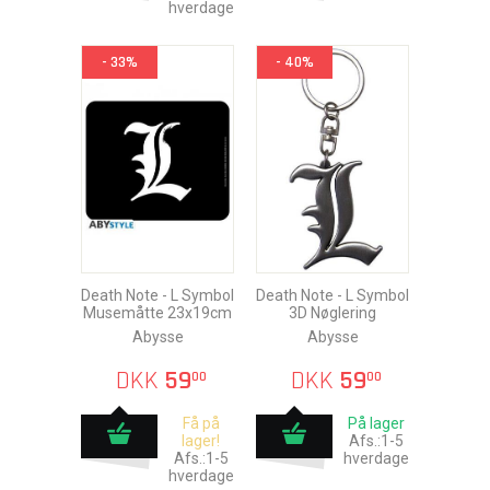
hverdage
- 33%
- 40%
Death Note - L Symbol
Death Note - L Symbol
Musemåtte 23x19cm
3D Nøglering
Abysse
Abysse
DKK
59
DKK
59
00
00
Få på
På lager
lager!
Afs.:1-5
Afs.:1-5
hverdage
hverdage