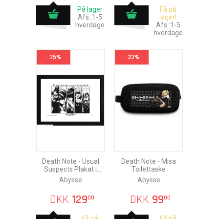
På lager
Få på
Afs.:1-5
lager!
hverdage
Afs.:1-5
hverdage
- 35%
- 33%
Death Note - Usual
Death Note - Misa
Suspects Plakat i
Toilettaske
Ramme 30x40cm
Abysse
Abysse
DKK
129
DKK
99
00
00
Få på
Få på