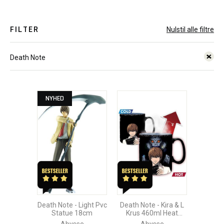
FILTER
Nulstil alle filtre
Death Note
NYHED
Death Note - Light Pvc
Death Note - Kira & L
Statue 18cm
Krus 460ml Heat
Change