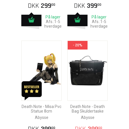
DKK
299
DKK
399
00
00
På lager
På lager
Afs.:1-5
Afs.:1-5
hverdage
hverdage
- 20%
Death Note - Misa Pvc
Death Note - Death
Statue 8cm
Bag Skuldertaske
Abysse
Abysse
00
00