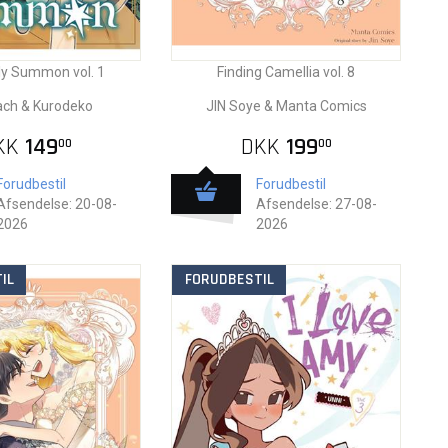
ly Summon vol. 1
Finding Camellia vol. 8
ach & Kurodeko
JIN Soye & Manta Comics
KK
149
DKK
199
00
00
Forudbestil
Forudbestil
Afsendelse: 20-08-
Afsendelse: 27-08-
2026
2026
IL
FORUDBESTIL