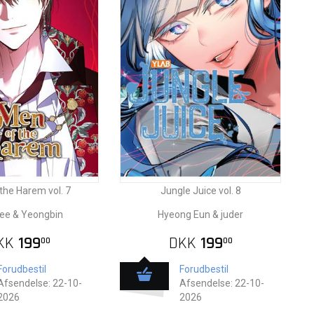
the Harem vol. 7
Jungle Juice vol. 8
ee & Yeongbin
Hyeong Eun & juder
KK
199
DKK
199
00
00
Forudbestil
Forudbestil
Afsendelse: 22-10-
Afsendelse: 22-10-
2026
2026