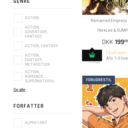
GENRE
ACTION
Remarried Empress v
ACTION,
HereLee & SUM
ADVENTURE,
FANTASY
DKK
199
00
ACTION, FANTASY
Få på lager!
ACTION,
Afs.:1-5 hv
FANTASY,
METAFICTION
ACTION,
ROMANCE,
FORUDBESTIL
SUPERNATURAL
Se alle
FORFATTER
ALPHATART