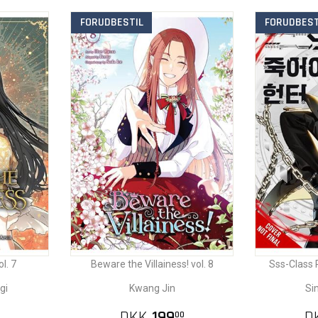
FORUDBESTIL
FORUDBEST
ol. 7
Beware the Villainess! vol. 8
Sss-Class R
gi
Kwang Jin
Sin
DKK
199
D
00