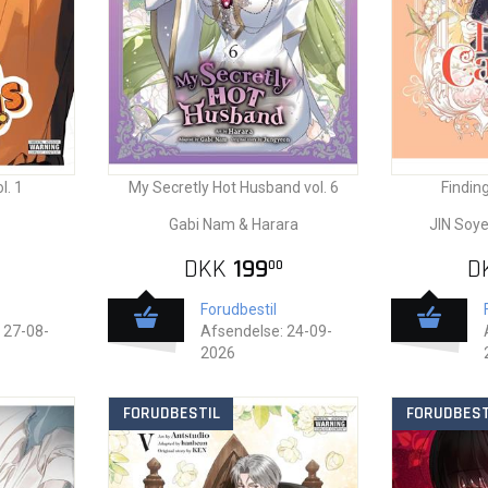
l. 1
My Secretly Hot Husband vol. 6
Finding
Gabi Nam & Harara
JIN Soy
DKK
199
D
00
Forudbestil
 27-08-
Afsendelse: 24-09-
2026
FORUDBESTIL
FORUDBEST