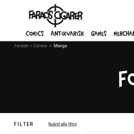
Comics
Antikvarisk
Games
Mercha
Forside
>
Comics
>
Manga
F
FILTER
Nulstil alle filtre