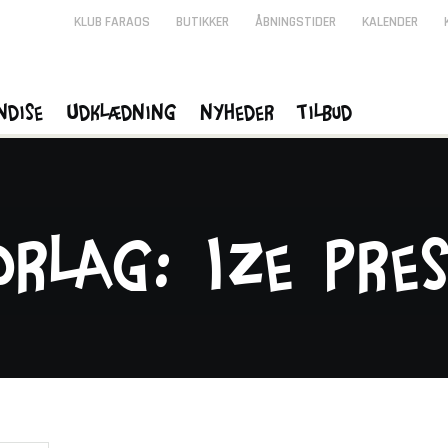
KLUB FARAOS
BUTIKKER
ÅBNINGSTIDER
KALENDER
ndise
Udklædning
Nyheder
Tilbud
orlag: Ize Pre