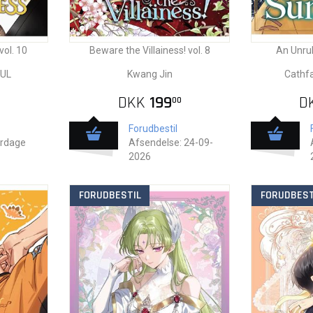
ol. 10
Beware the Villainess! vol. 8
An Unru
PUL
Kwang Jin
Cathf
DKK
199
D
00
Forudbestil
erdage
Afsendelse: 24-09-
2026
FORUDBESTIL
FORUDBEST