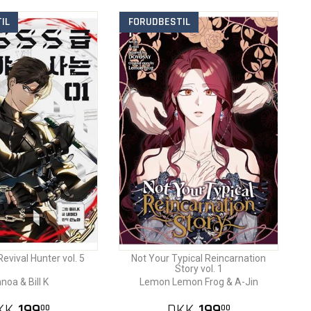
IL
FORUDBESTIL
evival Hunter vol. 5
Not Your Typical Reincarnation
Story vol. 1
noa & Bill K
Lemon Lemon Frog & A-Jin
KK
199
DKK
199
00
00