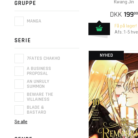
GRUPPE
Kwang Jin
DKK
199
00
MANGA
Få på lager!
Afs.:1-5 hv
SERIE
NYHED
7FATES CHAKHO
A BUSINESS
PROPOSAL
AN UNRULY
SUMMON
BEWARE THE
VILLAINESS
BLADE &
BASTARD
Se alle