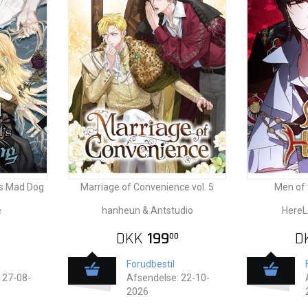
's Mad Dog
Marriage of Convenience vol. 5
Men of 
e
hanheun & Antstudio
HereL
DKK
199
D
00
Forudbestil
 27-08-
Afsendelse: 22-10-
2026