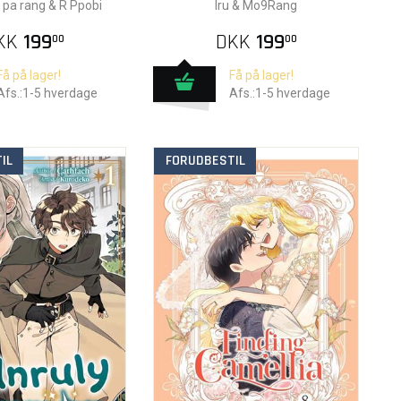
i pa rang & R Ppobi
Iru & Mo9Rang
KK
199
DKK
199
00
00
Få på lager!
Få på lager!
Afs.:1-5 hverdage
Afs.:1-5 hverdage
IL
FORUDBESTIL