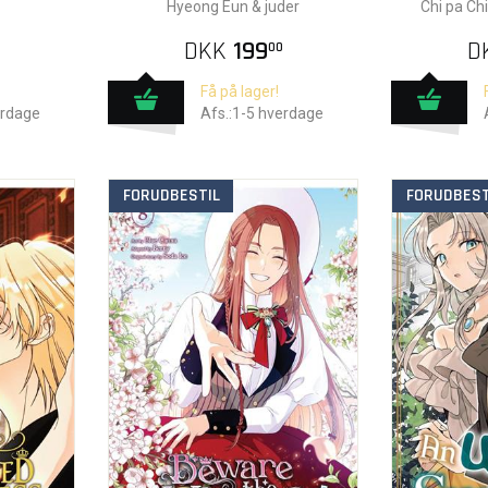
Hyeong Eun & juder
Chi pa Ch
DKK
199
D
00
Få på lager!
erdage
Afs.:1-5 hverdage
FORUDBESTIL
FORUDBEST