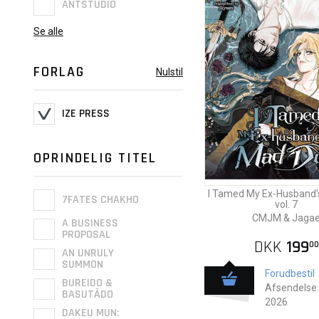
ANTSTUDIO
Se alle
FORLAG
Nulstil
IZE PRESS
OPRINDELIG TITEL
I Tamed My Ex-Husband
7FATES CHAKHO
vol. 7
CMJM & Jaga
A BUSINESS
PROPOSAL
DKK
199
00
AN UNRULY
SUMMON
Forudbestil
BUREIDO &
Afsendelse:
BASUTĀDO
2026
DAKEU MUN: