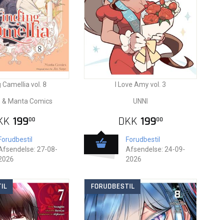
 Camellia vol. 8
I Love Amy vol. 3
e & Manta Comics
UNNI
KK
199
DKK
199
00
00
Forudbestil
Forudbestil
Afsendelse: 27-08-
Afsendelse: 24-09-
2026
2026
IL
FORUDBESTIL