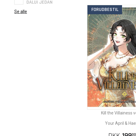
DALUI JEDAN
FORUDBESTIL
Se alle
Kill the Villainess v
Your April & Hae
DKK
199
00