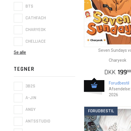
BTS
CATHFACH
CHARYEOK
CHELLIACE
Seven Sundays vo
Se alle
Charyeok
TEGNER
DKK
199
00
Forudbestil
3B2S
Afsendelse:
2026
A-JIN
ANGY
FORUDBESTIL
ANTSSTUDIO