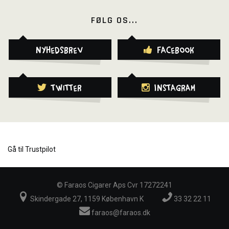
FØLG OS...
Nyhedsbrev
Facebook
Twitter
Instagram
Gå til Trustpilot
©
Faraos Cigarer Aps Cvr 17272241
Skindergade 27, 1159 København K
33 32 22 11
faraos@faraos.dk