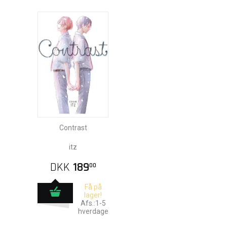
Contrast
itz
DKK
189
00
Få på
lager!
Afs.:1-5
hverdage