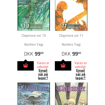
Claymore vol. 10
Claymore vol. 11
Norihiro Yagi
Norihiro Yagi
DKK
99
DKK
99
00
00
Varen er
Varen er
udsolgt.
udsolgt.
Email
Email
når på
når på
lager?
lager?