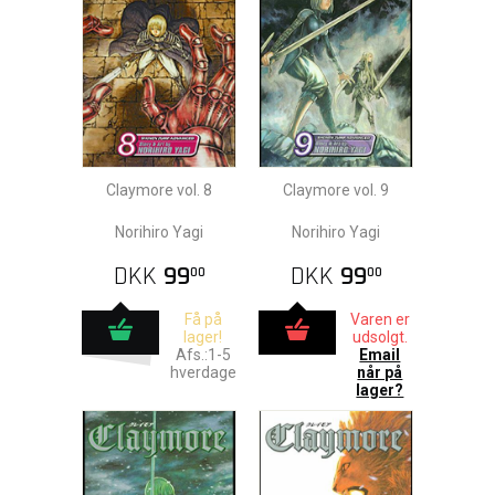
Claymore vol. 8
Claymore vol. 9
Norihiro Yagi
Norihiro Yagi
DKK
99
DKK
99
00
00
Få på
Varen er
lager!
udsolgt.
Afs.:1-5
Email
hverdage
når på
lager?