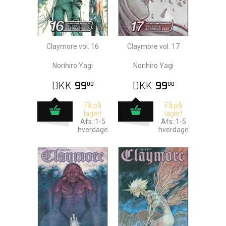
Claymore vol. 16
Claymore vol. 17
Norihiro Yagi
Norihiro Yagi
DKK
99
DKK
99
00
00
Få på
Få på
lager!
lager!
Afs.:1-5
Afs.:1-5
hverdage
hverdage