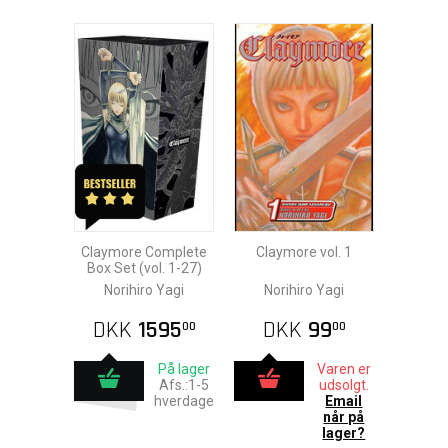
Claymore Complete
Claymore vol. 1
Box Set (vol. 1-27)
Norihiro Yagi
Norihiro Yagi
DKK
1595
DKK
99
00
00
På lager
Varen er
Afs.:1-5
udsolgt.
hverdage
Email
når på
lager?