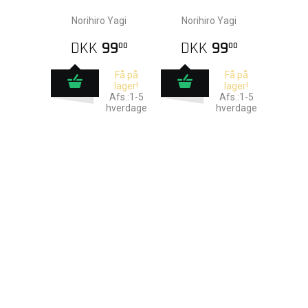
Norihiro Yagi
Norihiro Yagi
DKK
99
DKK
99
00
00
Få på
Få på
lager!
lager!
Afs.:1-5
Afs.:1-5
hverdage
hverdage
BUTIKKER
KUNDESERVICE
SERVICES