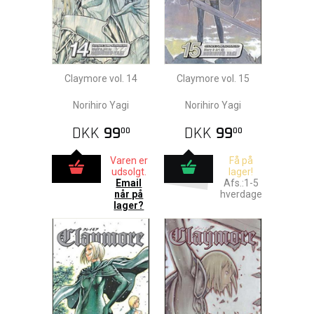
Claymore vol. 14
Claymore vol. 15
Norihiro Yagi
Norihiro Yagi
DKK
99
DKK
99
00
00
Varen er
Få på
udsolgt.
lager!
Email
Afs.:1-5
når på
hverdage
lager?