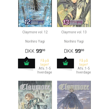
Claymore vol. 12
Claymore vol. 13
Norihiro Yagi
Norihiro Yagi
DKK
99
DKK
99
00
00
Få på
Få på
lager!
lager!
Afs.:1-5
Afs.:1-5
hverdage
hverdage