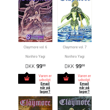
Claymore vol. 6
Claymore vol. 7
Norihiro Yagi
Norihiro Yagi
DKK
99
DKK
99
00
00
Varen er
Varen er
udsolgt.
udsolgt.
Email
Email
når på
når på
lager?
lager?