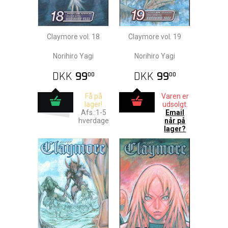
Claymore vol. 18
Claymore vol. 19
Norihiro Yagi
Norihiro Yagi
DKK
99
DKK
99
00
00
Få på
Varen er
lager!
udsolgt.
Afs.:1-5
Email
hverdage
når på
lager?