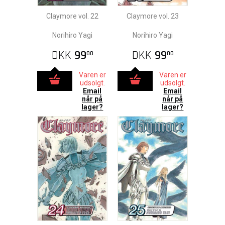
Claymore vol. 22
Claymore vol. 23
Norihiro Yagi
Norihiro Yagi
DKK
99
DKK
99
00
00
Varen er
Varen er
udsolgt.
udsolgt.
Email
Email
når på
når på
lager?
lager?