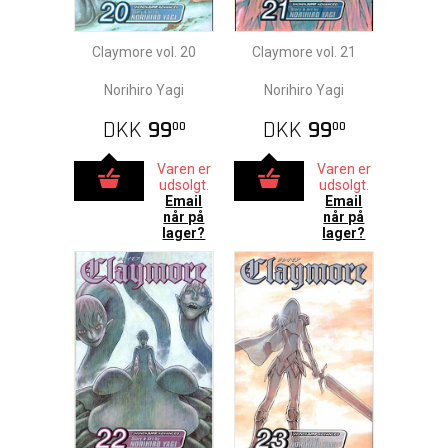
Claymore vol. 20
Claymore vol. 21
Norihiro Yagi
Norihiro Yagi
DKK
99
DKK
99
00
00
Varen er
Varen er
udsolgt.
udsolgt.
Email
Email
når på
når på
lager?
lager?