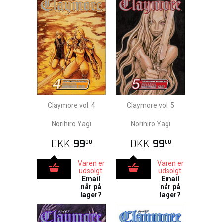
Claymore vol. 4
Claymore vol. 5
Norihiro Yagi
Norihiro Yagi
DKK
99
DKK
99
00
00
Varen er
Varen er
udsolgt.
udsolgt.
Email
Email
når på
når på
lager?
lager?