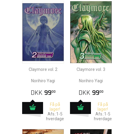
Claymore vol. 2
Claymore vol. 3
Norihiro Yagi
Norihiro Yagi
DKK
99
DKK
99
00
00
Få på
Få på
lager!
lager!
Afs.:1-5
Afs.:1-5
hverdage
hverdage