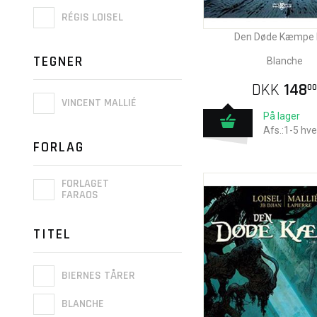
RÉGIS LOISEL
Den Døde Kæmpe N
TEGNER
Blanche
DKK
148
00
VINCENT MALLIÉ
På lager
Afs.:1-5 hv
FORLAG
FORLAGET
FARAOS
TITEL
BIERNES TÅRER
BLANCHE