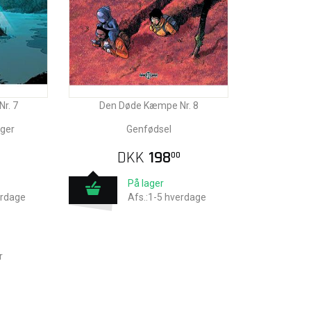
r. 7
Den Døde Kæmpe Nr. 8
nger
Genfødsel
DKK
198
00
På lager
erdage
Afs.:1-5 hverdage
r