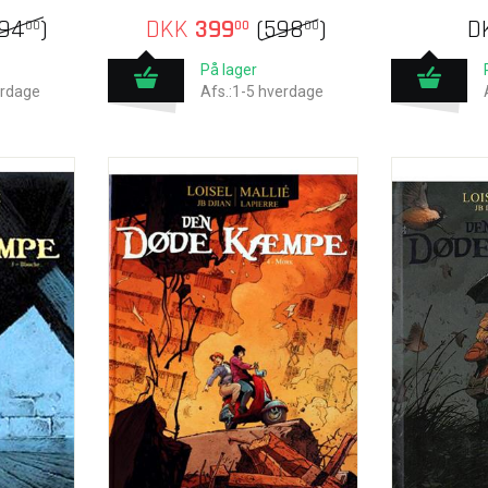
294
)
DKK
399
(
598
)
D
00
00
00
På lager
erdage
Afs.:1-5 hverdage