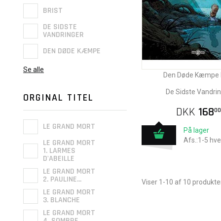
BRIST
DE SIDSTE
VANDRINGER
DEN DØDE KÆMPE
Se alle
Den Døde Kæmpe N
De Sidste Vandri
ORGINAL TITEL
DKK
168
00
LE GRAND MORT
På lager
Afs.:1-5 hv
LE GRAND MORT
1. LARMES
D'ABEILLE
LE GRAND MORT
2. PAULINE...
Viser 1-10 af 10 produkte
LE GRAND MORT
3. BLANCHE
LE GRAND MORT
4. SOMBRE