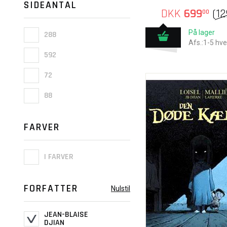
SIDEANTAL
DKK
699
(
1
00
På lager
288
Afs.:1-5 hv
592
72
88
FARVER
I FARVER
FORFATTER
Nulstil
JEAN-BLAISE
DJIAN