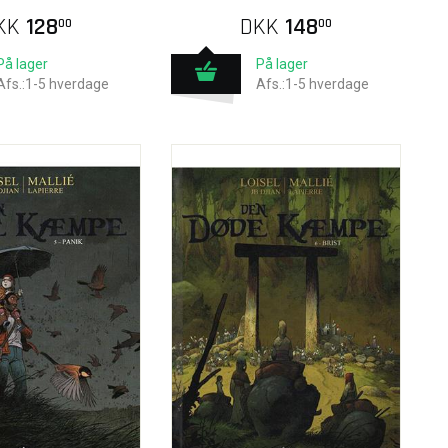
KK
128
DKK
148
00
00
På lager
På lager
Afs.:1-5 hverdage
Afs.:1-5 hverdage