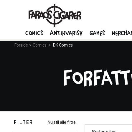
Comics
Antikvarisk
Games
Mercha
Forside
>
Comics
>
DK Comics
Forfatt
FILTER
Nulstil alle filtre