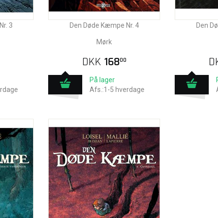
r. 3
Den Døde Kæmpe Nr. 4
Den Dø
Mørk
DKK
168
D
00
På lager
erdage
Afs.:1-5 hverdage