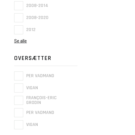
2008-2014
2008-2020
2012
Se alle
OVERSÆTTER
PER VADMAND
VIGAN
FRANÇOIS-ERIC
GRODIN
PER VADMAND
VIGAN