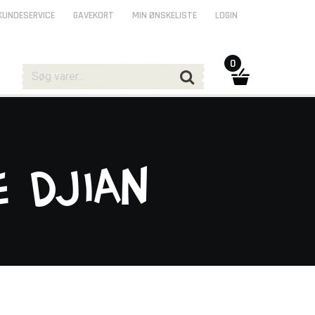
KUNDESERVICE
GAVEKORT
MIN ØNSKELISTE
LOGIN
0
e Djian