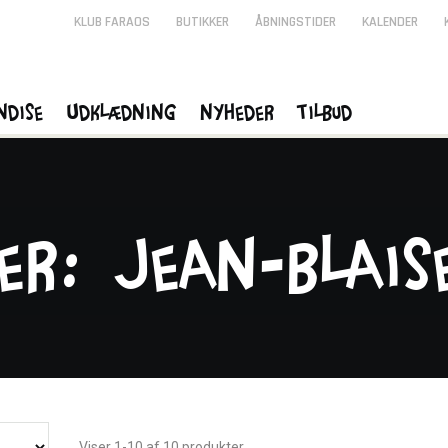
KLUB FARAOS
BUTIKKER
ÅBNINGSTIDER
KALENDER
ndise
Udklædning
Nyheder
Tilbud
er: Jean-Blais
Viser 1-10 af 10 produkter