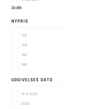
Se alle
NYPRIS
128
148
168
198
UDGIVELSES DATO
15-5-2020
2008