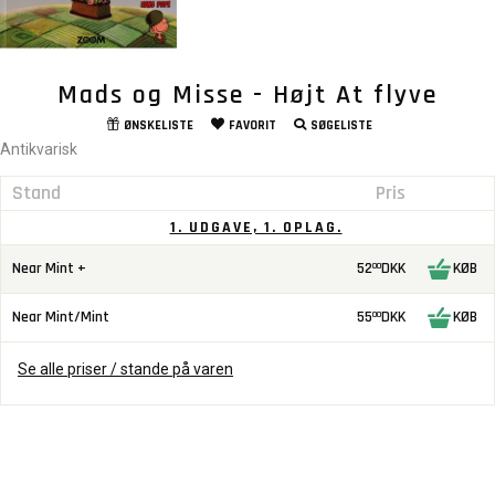
Mads og Misse - Højt At flyve
ØNSKELISTE
FAVORIT
SØGELISTE
Antikvarisk
Stand
Pris
1. UDGAVE, 1. OPLAG.
Near Mint +
52
DKK
KØB
00
Near Mint/Mint
55
DKK
KØB
00
Se alle priser / stande på varen