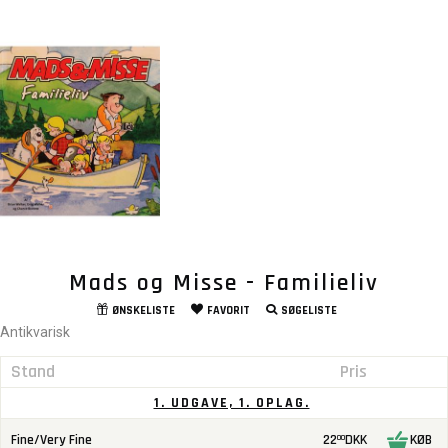
Mads og Misse - Familieliv
ØNSKELISTE
FAVORIT
SØGELISTE
Antikvarisk
Stand
Pris
1. UDGAVE, 1. OPLAG.
Fine/Very Fine
22
DKK
KØB
00