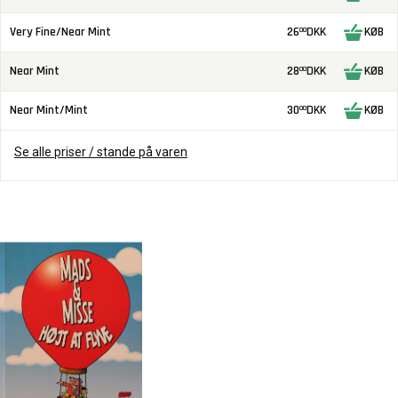
Very Fine/Near Mint
26
DKK
KØB
00
Near Mint
28
DKK
KØB
00
Near Mint/Mint
30
DKK
KØB
00
Se alle priser / stande på varen