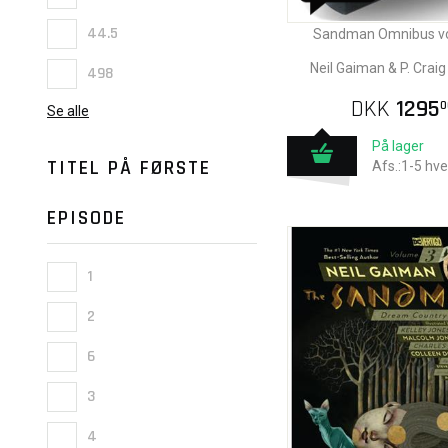
44.5
Sandman Omnibus vo
Neil Gaiman & P. Craig
498
DKK
1295
0
Se alle
På lager
TITEL PÅ FØRSTE
Afs.:1-5 hv
EPISODE
1
2
6
3
4