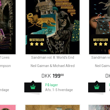
f Lives
Sandman vol. 8: World's End
Sandman vol
hompson
Neil Gaiman & Michael Allred
Neil Gai
DKK
199
D
00
På lager
erdage
Afs.:1-5 hverdage