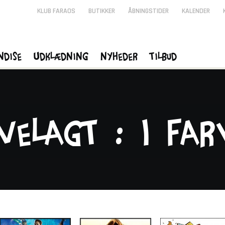
KLUB FARAOS
BUTIKKER
ÅBNINGSTIDER
KALENDER
ndise
Udklædning
Nyheder
Tilbud
velagt : I far