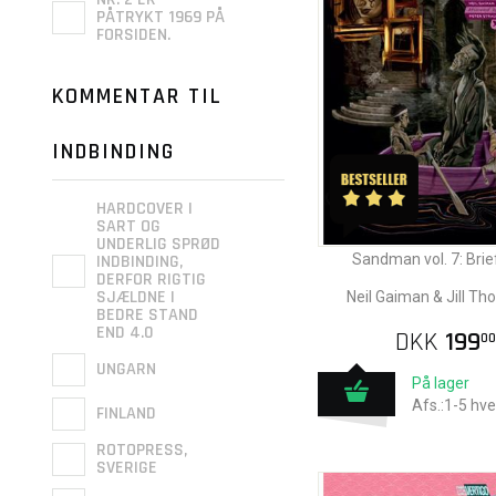
PÅTRYKT 1969 PÅ
FORSIDEN.
KOMMENTAR TIL
INDBINDING
HARDCOVER I
SART OG
UNDERLIG SPRØD
Sandman vol. 7: Brie
INDBINDING,
DERFOR RIGTIG
SJÆLDNE I
Neil Gaiman & Jill T
BEDRE STAND
END 4.0
DKK
199
00
UNGARN
På lager
Afs.:1-5 hv
FINLAND
ROTOPRESS,
SVERIGE