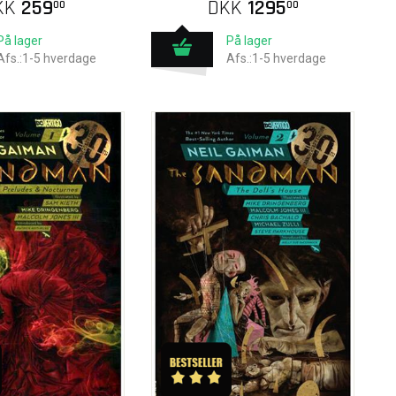
KK
259
DKK
1295
00
00
På lager
På lager
Afs.:1-5 hverdage
Afs.:1-5 hverdage