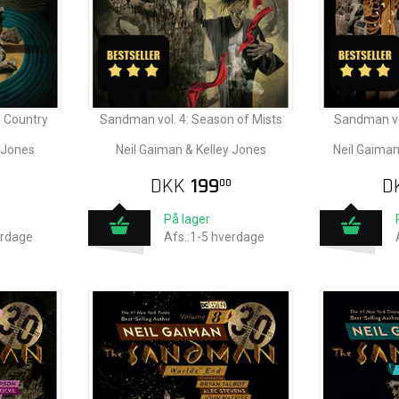
 Country
Sandman vol. 4: Season of Mists
Sandman vo
 Jones
Neil Gaiman & Kelley Jones
Neil Gaim
DKK
199
D
00
På lager
erdage
Afs.:1-5 hverdage