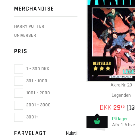
MERCHANDISE
HARRY POTTER
UNIVERSER
PRIS
1 - 300 DKK
301 - 1000
Akira Nr. 20
1001 - 2000
Legenden
2001 - 3000
DKK
29
(
1
95
3001+
På lager
Afs.:1-5 hv
FARVELAGT
Nulstil