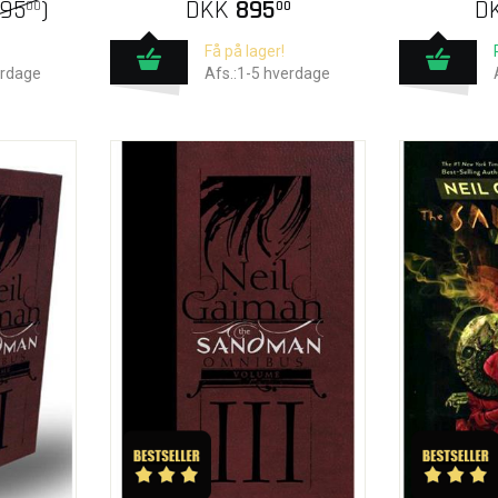
95
)
DKK
895
D
00
00
Få på lager!
erdage
Afs.:1-5 hverdage