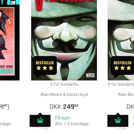
V for Vendetta
V for Vendett
Alan Moore & David Lloyd
Alan Moo
39
)
DKK
249
D
95
00
På lager
erdage
Afs.:1-5 hverdage