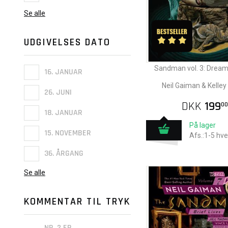
Se alle
UDGIVELSES DATO
Sandman vol. 3: Dream
16. JANUAR
Neil Gaiman & Kelley
26. JUNI
DKK
199
00
18. JANUAR
På lager
15. NOVEMBER
Afs.:1-5 hv
36. ÅRGANG
Se alle
KOMMENTAR TIL TRYK
NR. 2 ER