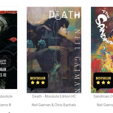
Absolute
Death - Absolute Edition HC
Sandman Ov
iams III
Neil Gaiman & Chris Bachalo
Neil Gaiman