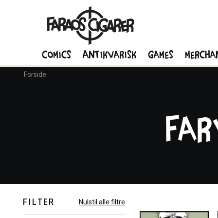
Comics
Antikvarisk
Games
Mercha
Forside
Far
FILTER
Nulstil alle filtre