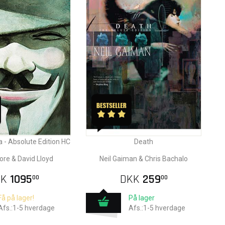
a - Absolute Edition HC
Death
re & David Lloyd
Neil Gaiman & Chris Bachalo
KK
1095
DKK
259
00
00
Få på lager!
På lager
Afs.:1-5 hverdage
Afs.:1-5 hverdage