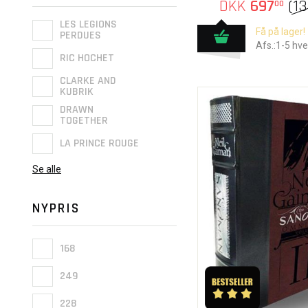
DKK
697
(
13
00
LES LEGIONS
Få på lager!
PERDUES
Afs.:1-5 hv
RIC HOCHET
CLARKE AND
KUBRIK
DRAWN
TOGETHER
LA PRINCE ROUGE
Se alle
NYPRIS
168
249
228