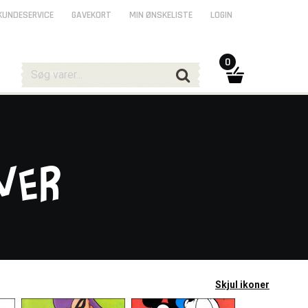
KUNDESERVICE
GAVEKORT
MIN ØNSKELISTE
LOGIN
0
ver
Skjul ikoner