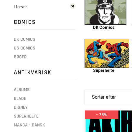
I farver
COMICS
DK Comics
DK COMICS
US COMICS
BØGER
Superhelte
ANTIKVARISK
ALBUMS
BLADE
DISNEY
- 78%
SUPERHELTE
MANGA - DANSK