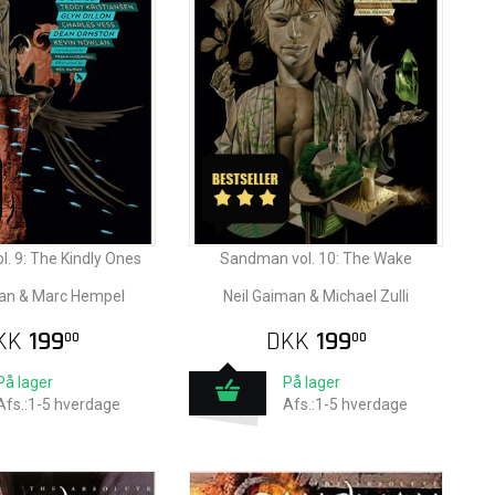
. 9: The Kindly Ones
Sandman vol. 10: The Wake
man & Marc Hempel
Neil Gaiman & Michael Zulli
KK
199
DKK
199
00
00
På lager
På lager
Afs.:1-5 hverdage
Afs.:1-5 hverdage