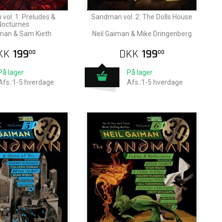
ol. 1: Preludes &
Sandman vol. 2: The Dolls House
Nocturnes
iman & Sam Kieth
Neil Gaiman & Mike Dringenberg
KK
199
DKK
199
00
00
På lager
På lager
Afs.:1-5 hverdage
Afs.:1-5 hverdage