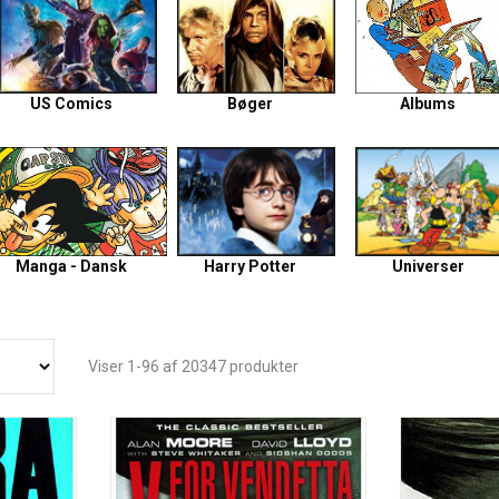
US Comics
Bøger
Albums
Manga - Dansk
Harry Potter
Universer
Viser 1-96 af 20347 produkter