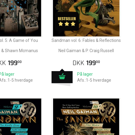
l. 5: A Game of You
Sandman vol. 6: Fables & Reflections
an & Shawn Mcmanus
Neil Gaiman & P. Craig Russell
KK
199
DKK
199
00
00
På lager
På lager
Afs.:1-5 hverdage
Afs.:1-5 hverdage