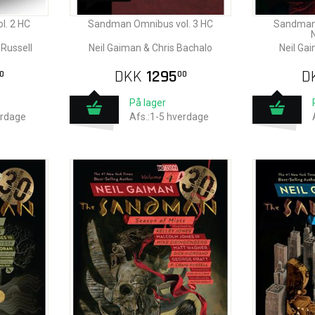
l. 2 HC
Sandman Omnibus vol. 3 HC
Sandman v
 Russell
Neil Gaiman & Chris Bachalo
Neil Ga
DKK
1295
D
0
00
På lager
erdage
Afs.:1-5 hverdage