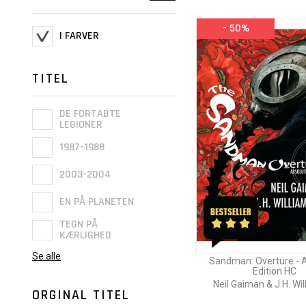
- 50%
I FARVER
TITEL
DE FORTABTE
LEGIONER
1987-1988
2003-2004
EN PÅ PLANETEN
TEGN PÅ
KÆRLIGHED
Se alle
Sandman: Overture - 
Edition HC
Neil Gaiman & J.H. Will
ORGINAL TITEL