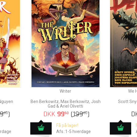
Writer
We 
 Nguyen
Ben Berkowitz, Max Berkowitz, Josh
Scott Sny
Gad & Ariel Olivetti
99
)
DKK
99
(
199
)
D
00
50
00
Få på lager!
erdage
Afs.:1-5 hverdage