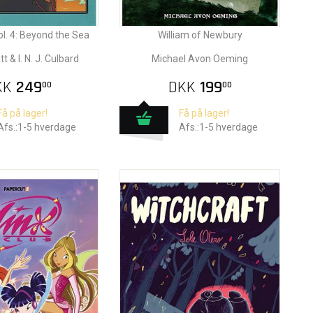
ol. 4: Beyond the Sea
William of Newbury
 & I. N. J. Culbard
Michael Avon Oeming
KK
249
DKK
199
00
00
Få på lager!
Få på lager!
Afs.:1-5 hverdage
Afs.:1-5 hverdage