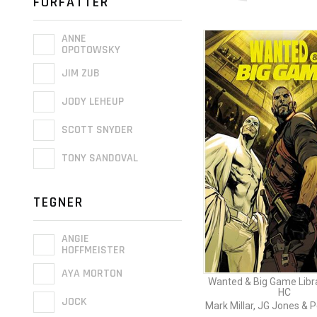
FORFATTER
ANNE
OPOTOWSKY
JIM ZUB
JODY LEHEUP
SCOTT SNYDER
TONY SANDOVAL
TEGNER
ANGIE
HOFFMEISTER
AYA MORTON
Wanted & Big Game Libra
HC
JOCK
Mark Millar, JG Jones & 