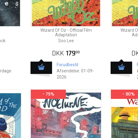
Wizard Of Oz - Official Film
Wizard Of
Adaptation
Ad
ock
Soo Lee
DKK
179
D
00
Forudbestil
erdage
Afsendelse: 01-09-
2026
- 75%
- 80%