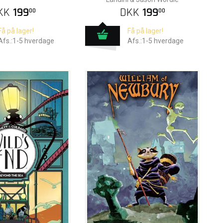
KK
199
DKK
199
00
00
Få på lager!
Få på lager!
Afs.:1-5 hverdage
Afs.:1-5 hverdage