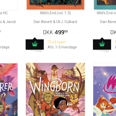
as HC
Wild's End (vol. 1-3)
Wild's End v
ps & Jacob
Dan Abnett & I.N.J. Culbard
Dan Abnett
DKK
499
D
0
00
Få på lager!
erdage
Afs.:1-5 hverdage