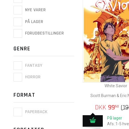
NYE VARER
PÅ LAGER
FORUDBESTILLINGER
GENRE
FANTASY
HORROR
White Savior
FORMAT
Scott Burman & Eric
DKK
99
(
1
50
PAPERBACK
På lager
Afs.:1-5 hv