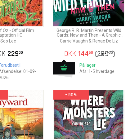
 Oz - Official Film
George R. R. Martin Presents Wild
aptation HC
Cards: Now and Then - A Graphic
Novel
Soo Lee
Carrie Vaughn & Renae De Liz
KK
229
DKK
144
(
289
)
00
50
00
Forudbestil
På lager
Afsendelse: 01-09-
Afs.:1-5 hverdage
2026
- 50%