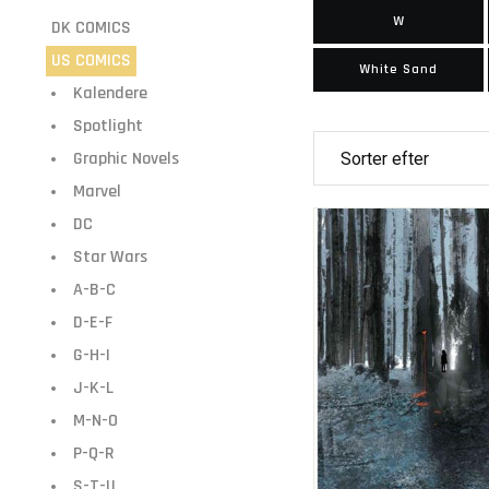
W
DK COMICS
US COMICS
White Sand
Kalendere
Spotlight
Graphic Novels
Marvel
DC
Star Wars
A-B-C
D-E-F
G-H-I
J-K-L
M-N-O
P-Q-R
S-T-U