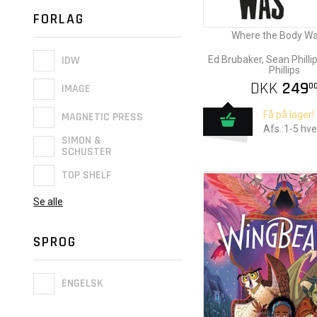
FORLAG
Where the Body W
IDW
Ed Brubaker, Sean Philli
Phillips
DKK
249
0
IMAGE
Få på lager!
MAGNETIC PRESS
Afs.:1-5 hv
SIMON &
SCHUSTER
TOP SHELF
Se alle
SPROG
ENGELSK