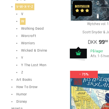
V-W-X-Y-Z
V
W
Wytches vol. 1
Walking Dead
Scott Snyder & J
Warcraft
DKK
99
00
Warriors
Wicked & Divine
På lager
Afs.:1-5 hv
Y
Y The Last Man
Z
- 75%
Art Books
How To Draw
Humor
Disney
MANGA