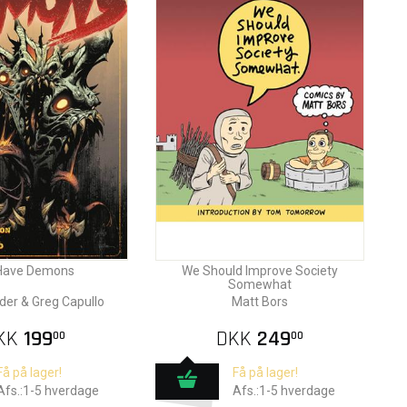
Have Demons
We Should Improve Society
Somewhat
der & Greg Capullo
Matt Bors
KK
199
DKK
249
00
00
Få på lager!
Få på lager!
Afs.:1-5 hverdage
Afs.:1-5 hverdage