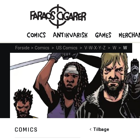
Comics
Antikvarisk
Games
Mercha
Forside
>
Comics
>
US Comics
>
V-W-X-Y-Z
>
W
>
W
COMICS
Tilbage