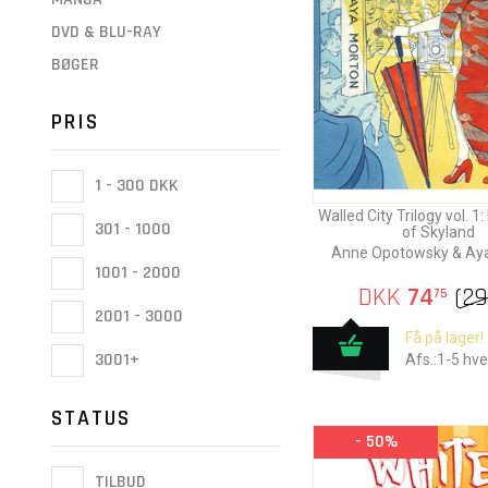
DVD & BLU-RAY
BØGER
PRIS
1 - 300 DKK
Walled City Trilogy vol. 1
301 - 1000
of Skyland
Anne Opotowsky & Ay
1001 - 2000
DKK
74
(
2
75
2001 - 3000
Få på lager!
3001+
Afs.:1-5 hv
STATUS
- 50%
TILBUD