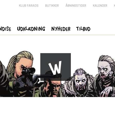
KLUB FARAOS
BUTIKKER
ÅBNINGSTIDER
KALENDER
ndise
Udklædning
Nyheder
Tilbud
W