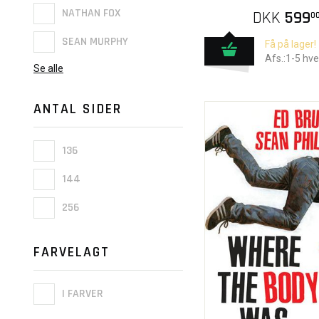
NATHAN FOX
DKK
599
0
SEAN MURPHY
Få på lager!
Afs.:1-5 hv
Se alle
ANTAL SIDER
136
144
256
FARVELAGT
I FARVER