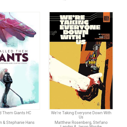
d Them Giants HC
We're Taking Everyone Down With
Us
len & Stephanie Hans
Matthew Rosenberg, Stefano
Landini & Jason Wordie