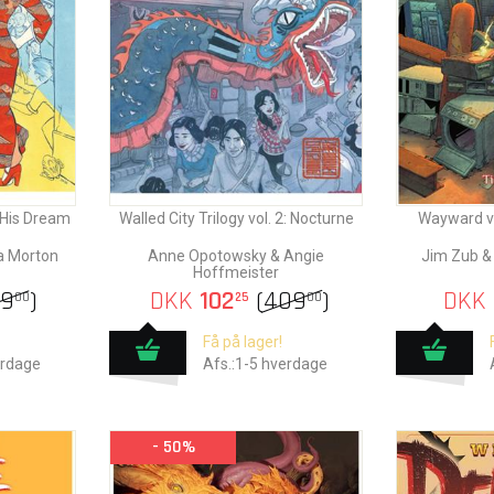
: His Dream
Walled City Trilogy vol. 2: Nocturne
Wayward vo
a Morton
Anne Opotowsky & Angie
Jim Zub 
Hoffmeister
99
)
DKK
102
(
409
)
DKK
00
25
00
Få på lager!
erdage
Afs.:1-5 hverdage
- 50%