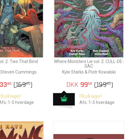
l. 2: Ties That Bind
Where Monsters Lie vol. 2: CULL-DE-
SAC
& Steven Cummings
Kyle Starks & Piotr Kowalski
33
(
169
)
DKK
99
(
199
)
80
00
50
00
Få på lager!
Få på lager!
Afs.:1-5 hverdage
Afs.:1-5 hverdage