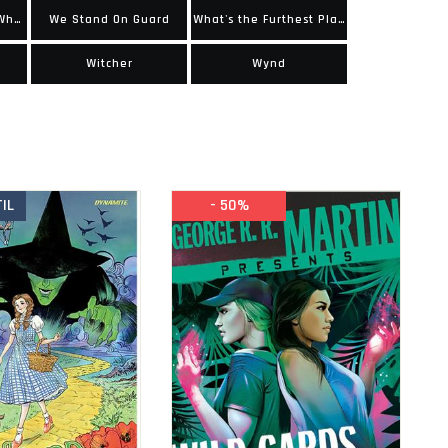
We Only Find Them When Theyre Dead
We Stand On Guard
What's the Furthest Place From Here
Witcher
Wynd
IL
- 50%