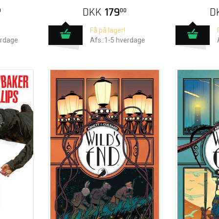
DKK
179
D
0
00
Få på lager!
erdage
Afs.:1-5 hverdage