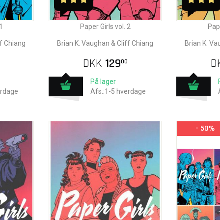
1
Paper Girls vol. 2
Pape
ff Chiang
Brian K. Vaughan & Cliff Chiang
Brian K. Va
DKK
129
D
00
På lager
erdage
Afs.:1-5 hverdage
- 50%