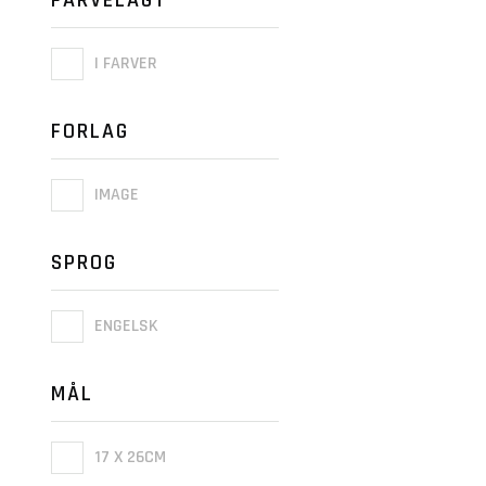
I FARVER
FORLAG
IMAGE
SPROG
ENGELSK
MÅL
17 X 26CM