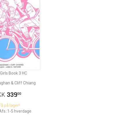
Girls Book 3 HC
ughan & Cliff Chiang
KK
339
00
Få på lager!
Afs.:1-5 hverdage