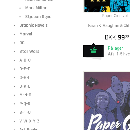
Mark Millar
Paper Girls vol. 
Stjepan Sejic
Graphic Novels
Brian K. Vaughan & Cli
Marvel
DKK
99
00
DC
På lager
Star Wars
Afs.:1-5 hv
A-B-C
D-E-F
G-H-I
J-K-L
M-N-O
P-Q-R
S-T-U
V-W-X-Y-Z
Art Books