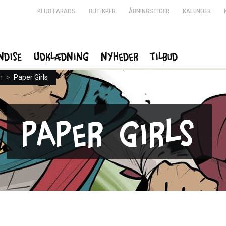
KLUB FARAOS
BUTIKKER
ÅBNINGSTIDER
KALENDER
ndise
Udklædning
Nyheder
Tilbud
n
>
Paper Girls
Paper Girls