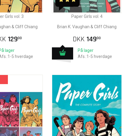
r Girls vol. 3
Paper Girls vol. 4
ughan & Cliff Chiang
Brian K. Vaughan & Cliff Chiang
KK
129
DKK
149
00
00
På lager
På lager
Afs.:1-5 hverdage
Afs.:1-5 hverdage