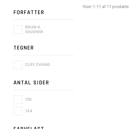
Viser 1-11 af 11 produkte
FORFATTER
BRIAN K.
VAUGHAN
TEGNER
CLIFF CHIANG
ANTAL SIDER
128
144
FARVELAGT