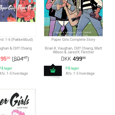
vol. 1-6 (Pakketilbud)
Paper Girls Complete Story
ughan & Cliff Chiang
Brian K. Vaughan, Cliff Chiang, Matt
Wilson & Jared K. Fletcher
95
(
804
)
DKK
499
00
00
00
På lager
På lager
Afs.:1-5 hverdage
Afs.:1-5 hverdage