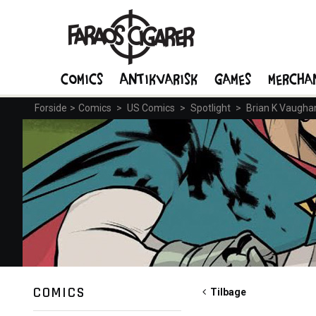
Comics
Antikvarisk
Games
Mercha
Forside
>
Comics
>
US Comics
>
Spotlight
>
Brian K Vaugha
COMICS
Tilbage