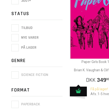
3001+
STATUS
TILBUD
NYE VARER
PÅ LAGER
GENRE
Paper Girls Book 
Brian K. Vaughan & Cli
SCIENCE FICTION
DKK
349
0
FORMAT
Få på lager!
Afs.:1-5 hv
PAPERBACK