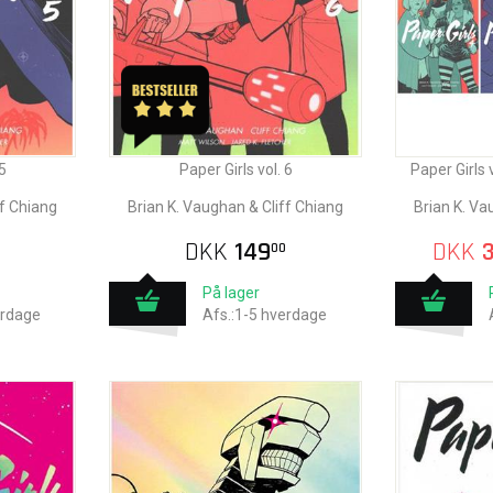
5
Paper Girls vol. 6
Paper Girls 
ff Chiang
Brian K. Vaughan & Cliff Chiang
Brian K. Va
DKK
149
DKK
3
00
På lager
erdage
Afs.:1-5 hverdage