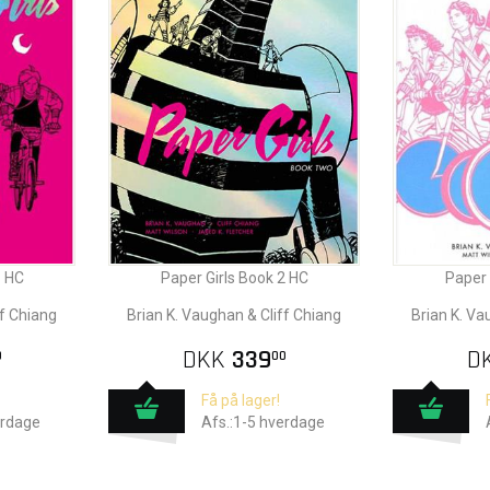
1 HC
Paper Girls Book 2 HC
Paper 
ff Chiang
Brian K. Vaughan & Cliff Chiang
Brian K. Va
DKK
339
D
0
00
Få på lager!
erdage
Afs.:1-5 hverdage