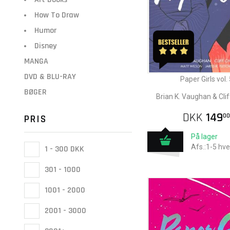
How To Draw
Humor
Disney
MANGA
DVD & BLU-RAY
Paper Girls vol. 
BØGER
Brian K. Vaughan & Cli
DKK
149
00
PRIS
På lager
Afs.:1-5 hv
1 - 300 DKK
301 - 1000
1001 - 2000
2001 - 3000