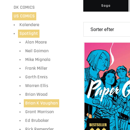
Saga
DK COMICS
US COMICS
Kalendere
Spotlight
Alan Moore
Neil Gaiman
Mike Mignola
Frank Miller
Garth Ennis
Warren Ellis
Brian Wood
Brian K Vaughan
Grant Morrison
Ed Brubaker
Rick Remender