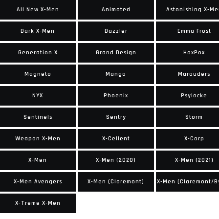
All New X-Men
Animated
Astonishing X-Me
Dark X-Men
Dazzler
Emma Frost
Generation X
Grand Design
HoxPox
Magneto
Manga
Marauders
NYX
Phoenix
Psylocke
Sentinels
Sentry
Storm
Weapon X-Men
X-Cellent
X-Corp
X-Men
X-Men (2020)
X-Men (2021)
X-Men Avengers
X-Men (Claremont)
X-Treme X-Men