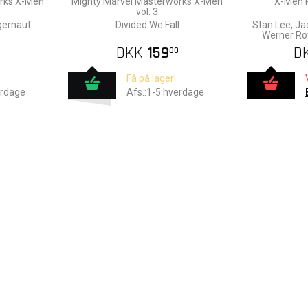
orks X-Men
Mighty Marvel Masterworks X-Men
X-Men P
vol. 3
gernaut
Divided We Fall
Stan Lee, Ja
Werner Rot
DKK
159
D
00
Få på lager!
erdage
Afs.:1-5 hverdage