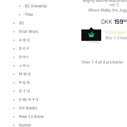
Mighty Marvel Masterw
vol. 2
DC Universe
Where Walks the Jug
Thor
DKK
159
00
DC
Star Wars
Få på lager!
Afs.:1-5 hv
A-B-C
D-E-F
G-H-I
Viser 1-4 af 4 produkter
J-K-L
M-N-O
P-Q-R
S-T-U
V-W-X-Y-Z
Art Books
How To Draw
Humor