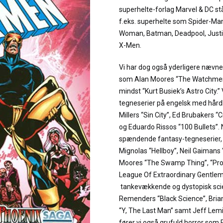
superhelte-forlag Marvel & DC stå
f.eks. superhelte som Spider-M
Woman, Batman, Deadpool, Justi
X-Men.
Vi har dog også yderligere næv
som Alan Moores “The Watchmen”
mindst “Kurt Busiek’s Astro City.”
tegneserier på engelsk med hård
Millers “Sin City”, Ed Brubakers “
og Eduardo Rissos “100 Bullets”.
spændende fantasy-tegneserier, fø
Mignolas “Hellboy”, Neil Gaiman
Moores “The Swamp Thing”, “Pr
League Of Extraordinary Gentleme
tankevækkende og dystopisk scie
Remenders “Black Science”, Bria
“Y, The Last Man” samt Jeff Lemi
fører vi også grufuld horror som