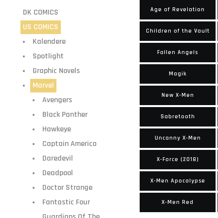
Age of Revelation
DK COMICS
US COMICS
Children of the Vault
Kalendere
Fallen Angels
Spotlight
Graphic Novels
Magik
Marvel
New X-Men
Avengers
Black Panther
Sabretooth
Hawkeye
Uncanny X-Men
Captain America
Daredevil
X-Force (2018)
Deadpool
X-Men Apocalypse
Doctor Strange
Fantastic Four
X-Men Red
Guardians Of The