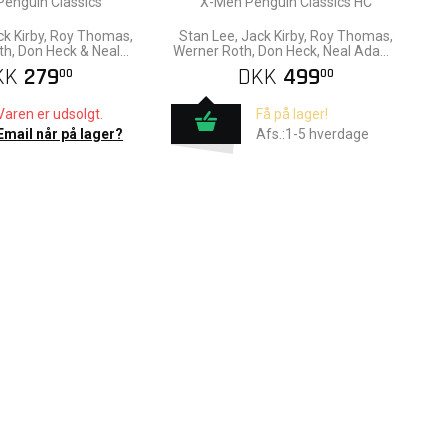
enguin Classics
X-Men Penguin Classics HC
ck Kirby, Roy Thomas,
Stan Lee, Jack Kirby, Roy Thomas,
h, Don Heck & Neal
Werner Roth, Don Heck, Neal Adams
Adams
& Arnold Dra
KK
279
DKK
499
00
00
Varen er udsolgt.
Få på lager!
Email når på lager?
Afs.:1-5 hverdage