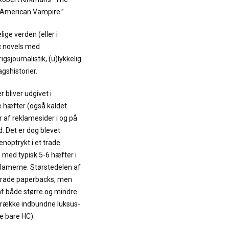
“American Vampire.”
elige verden (eller i
ic novels med
gsjournalistik, (u)lykkelig
gshistorier.
 bliver udgivet i
e hæfter (også kaldet
 af reklamesider i og på
. Det er dog blevet
enoptrykt i et trade
med typisk 5-6 hæfter i
klamerne. Størstedelen af
 trade paperbacks, men
 af både større og mindre
 række indbundne luksus-
re bare HC).