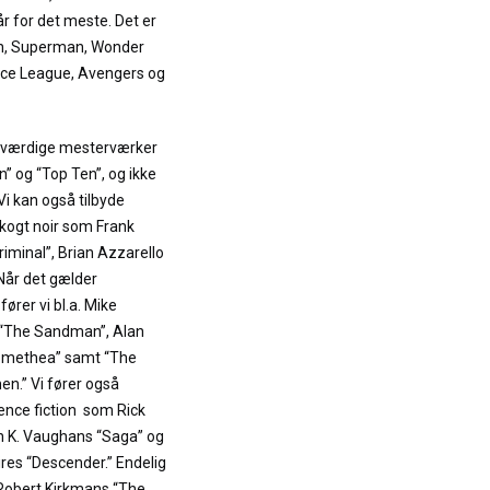
r for det meste. Det er
an, Superman, Wonder
ce League, Avengers og
neværdige mesterværker
 og “Top Ten”, og ikke
 Vi kan også tilbyde
kogt noir som Frank
Criminal”, Brian Azzarello
 Når det gælder
rer vi bl.a. Mike
s “The Sandman”, Alan
omethea” samt “The
n.” Vi fører også
nce fiction som Rick
n K. Vaughans “Saga” og
res “Descender.” Endelig
 Robert Kirkmans “The