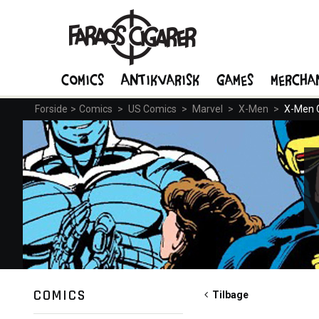
Comics
Antikvarisk
Games
Mercha
Forside
>
Comics
>
US Comics
>
Marvel
>
X-Men
>
X-Men C
COMICS
Tilbage