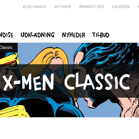
KLUB FARAOS
BUTIKKER
ÅBNINGSTIDER
KALENDER
ndise
Udklædning
Nyheder
Tilbud
lassic
X-Men Classic