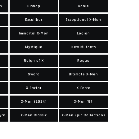
n
Bishop
Cable
Excalibur
Exceptional X-Men
Immortal X-Men
Legion
Mystique
New Mutants
Reign of X
Rogue
Sword
Ultimate X-Men
X-Factor
X-Force
X-Men (2024)
X-Men '97
X-Men (Claremont/Byrne)
X-Men Classic
X-Men Epic Collections