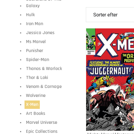
Galaxy
Hulk
Iron Man
Jessica Jones
Ms Marvel
Punisher
Spider-Man
Thanos & Warlock
Thor & Loki
Venom & Carnage
Wolverine
X-Men
Art Books
Marvel Universe
Epic Collections