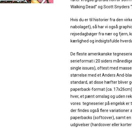
Walking Dead” og Scott Snyders 
Hvis du er til historier fra den virk
nabolaget), så har vi også graph
rejsedagbøger fra nær og fjern, kri
kærlighed og indsigtsfulde hverda
De fleste amerikanske tegneserier
serieformat i 20 siders månedlig
single issues), oftest med masser
størrelse med et Anders And-blad
standard, at disse hæfter bliver g
paperback-format (ca. 17x26cm) 
hver, et pænt omslag og uden re
vores tegneserier på engelsk er
der findes også flere variationer
paperbacks (softcover), samt en
udgivelser (hardcover eller korte