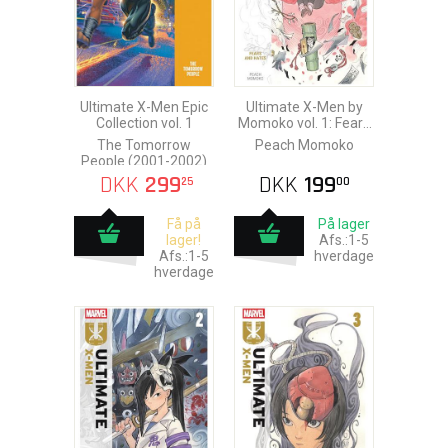
Ultimate X-Men Epic
Ultimate X-Men by
Collection vol. 1
Momoko vol. 1: Fears
and Hates
The Tomorrow
Peach Momoko
People (2001-2002)
DKK
299
DKK
199
25
00
Få på
På lager
lager!
Afs.:1-5
Afs.:1-5
hverdage
hverdage