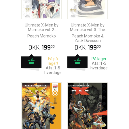
Ultimate X-Men by
Ultimate X-Men by
Momoko vol. 2:
Momoko vol. 3: The
Children of the Atom
Realm Of The Mind
Peach Momoko
Peach Momoko &
Zack Davisson
DKK
199
DKK
199
00
00
Få på
På lager
lager!
Afs.:1-5
Afs.:1-5
hverdage
hverdage