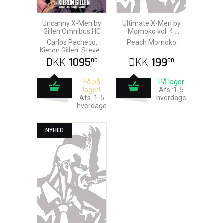
Uncanny X-Men by
Ultimate X-Men by
Gillen Omnibus HC
Momoko vol. 4:
Children's
Carlos Pacheco,
Peach Momoko
Whereabouts
Kieron Gillen, Steven
Sanders & Terry
DKK
1095
DKK
199
00
00
Dodson
Få på
På lager
lager!
Afs.:1-5
Afs.:1-5
hverdage
hverdage
NYHED