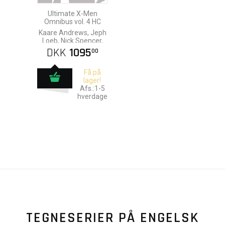
Ultimate X-Men
Omnibus vol. 4 HC
Kaare Andrews, Jeph
Loeb, Nick Spencer,
Arthur Adams & Paco
DKK
1095
00
Medina
Få på
lager!
Afs.:1-5
hverdage
TEGNESERIER PÅ ENGELSK