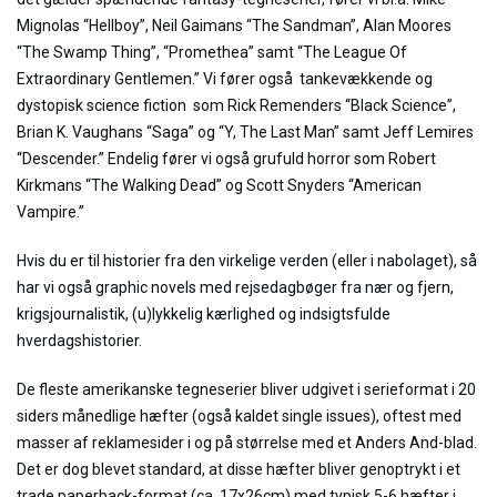
Mignolas “Hellboy”, Neil Gaimans “The Sandman”, Alan Moores
“The Swamp Thing”, “Promethea” samt “The League Of
Extraordinary Gentlemen.” Vi fører også tankevækkende og
dystopisk science fiction som Rick Remenders “Black Science”,
Brian K. Vaughans “Saga” og “Y, The Last Man” samt Jeff Lemires
“Descender.” Endelig fører vi også grufuld horror som Robert
Kirkmans “The Walking Dead” og Scott Snyders “American
Vampire.”
Hvis du er til historier fra den virkelige verden (eller i nabolaget), så
har vi også graphic novels med rejsedagbøger fra nær og fjern,
krigsjournalistik, (u)lykkelig kærlighed og indsigtsfulde
hverdagshistorier.
De fleste amerikanske tegneserier bliver udgivet i serieformat i 20
siders månedlige hæfter (også kaldet single issues), oftest med
masser af reklamesider i og på størrelse med et Anders And-blad.
Det er dog blevet standard, at disse hæfter bliver genoptrykt i et
trade paperback-format (ca. 17x26cm) med typisk 5-6 hæfter i