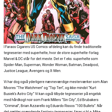
I Faraos Cigarers US Comics-afdeling kan du finde traditionelle
tegneserier med superhelte, hvor de store superhelte-forlag
Marvel & DC står for det meste. Det er f.eks. superhelte som
Spider-Man, Superman, Wonder Woman, Batman, Deadpool,
Justice League, Avengers og X-Men.
Vi har dog også yderligere nævneværdige mesterværker som Alan
Moores “The Watchmen” og “Top Ten”, og ikke mindst “Kurt
Busiek’s Astro City.” Vi kan også tilbyde tegneserier på engelsk
med hårdkogt noir som Frank Millers “Sin City”, Ed Brubakers
“Criminal”, Brian Azzarello og Eduardo Rissos “100 Bullets”. Når
det gælder spændende fantasy-tegneserier, fører vi bl.a. Mike