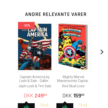
ANDRE RELEVANTE VARER
- 50%
Captain America by
Mighty Marvel
Loeb & Sale - Gallery
Masterworks Captain
Edition HC
America vol. 2
Jeph Loeb & Tim Sale
Red Skull Lives
DKK
249
DKK
159
50
00
Få på
Få på