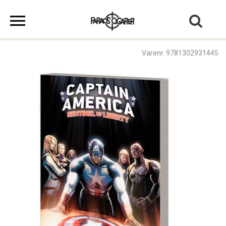
Varenr. 9781302931445