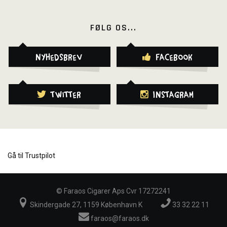
FØLG OS...
Nyhedsbrev
Facebook
Twitter
Instagram
Gå til Trustpilot
©
Faraos Cigarer Aps Cvr 17272241
Skindergade 27, 1159 København K
33 32 22 11
faraos@faraos.dk