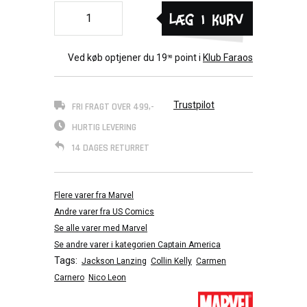
Læg i kurv
Ved køb optjener du
19
point i
Klub Faraos
90
Trustpilot
FRI FRAGT OVER 499,-
HURTIG LEVERING
14 DAGES RETURRET
Flere varer fra Marvel
Andre varer fra US Comics
Se alle varer med Marvel
Se andre varer i kategorien Captain America
Tags:
Jackson Lanzing
Collin Kelly
Carmen
Carnero
Nico Leon