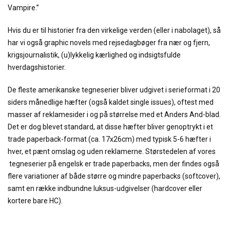
Vampire.”
Hvis du er til historier fra den virkelige verden (eller i nabolaget), så
har vi også graphic novels med rejsedagbøger fra nær og fjern,
krigsjournalistik, (u)lykkelig kærlighed og indsigtsfulde
hverdagshistorier.
De fleste amerikanske tegneserier bliver udgivet i serieformat i 20
siders månedlige hæfter (også kaldet single issues), oftest med
masser af reklamesider i og på størrelse med et Anders And-blad.
Det er dog blevet standard, at disse hæfter bliver genoptrykt i et
trade paperback-format (ca. 17x26cm) med typisk 5-6 hæfter i
hver, et pænt omslag og uden reklamerne. Størstedelen af vores
tegneserier på engelsk er trade paperbacks, men der findes også
flere variationer af både større og mindre paperbacks (softcover),
samt en række indbundne luksus-udgivelser (hardcover eller
kortere bare HC).