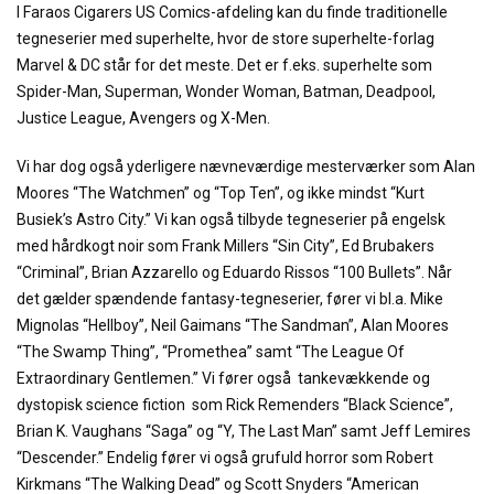
I Faraos Cigarers US Comics-afdeling kan du finde traditionelle
tegneserier med superhelte, hvor de store superhelte-forlag
Marvel & DC står for det meste. Det er f.eks. superhelte som
Spider-Man, Superman, Wonder Woman, Batman, Deadpool,
Justice League, Avengers og X-Men.
Vi har dog også yderligere nævneværdige mesterværker som Alan
Moores “The Watchmen” og “Top Ten”, og ikke mindst “Kurt
Busiek’s Astro City.” Vi kan også tilbyde tegneserier på engelsk
med hårdkogt noir som Frank Millers “Sin City”, Ed Brubakers
“Criminal”, Brian Azzarello og Eduardo Rissos “100 Bullets”. Når
det gælder spændende fantasy-tegneserier, fører vi bl.a. Mike
Mignolas “Hellboy”, Neil Gaimans “The Sandman”, Alan Moores
“The Swamp Thing”, “Promethea” samt “The League Of
Extraordinary Gentlemen.” Vi fører også tankevækkende og
dystopisk science fiction som Rick Remenders “Black Science”,
Brian K. Vaughans “Saga” og “Y, The Last Man” samt Jeff Lemires
“Descender.” Endelig fører vi også grufuld horror som Robert
Kirkmans “The Walking Dead” og Scott Snyders “American