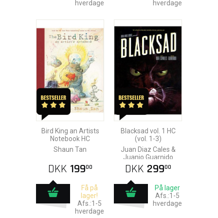
hverdage
hverdage
Bird King an Artists
Blacksad vol. 1 HC
Notebook HC
(vol. 1-3)
Shaun Tan
Juan Diaz Cales &
Juanjo Guarnido
DKK
199
DKK
299
00
00
Få på
På lager
lager!
Afs.:1-5
Afs.:1-5
hverdage
hverdage