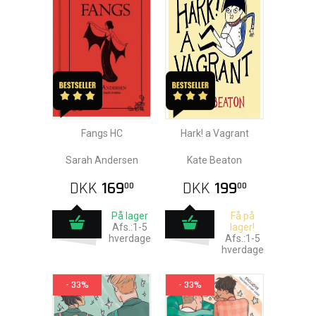
Fangs HC
Hark! a Vagrant
Sarah Andersen
Kate Beaton
DKK
169
DKK
199
00
00
På lager
Få på
Afs.:1-5
lager!
hverdage
Afs.:1-5
hverdage
- 33%
- 33%