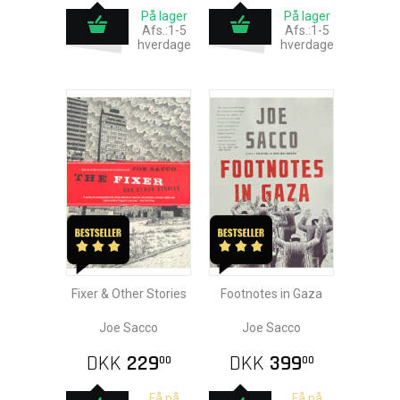
På lager
På lager
Afs.:1-5
Afs.:1-5
hverdage
hverdage
Fixer & Other Stories
Footnotes in Gaza
Joe Sacco
Joe Sacco
DKK
229
DKK
399
00
00
Få på
Få på