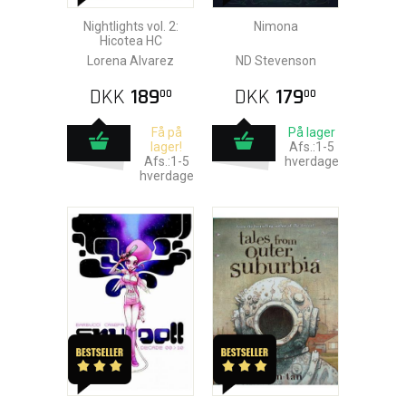
Nightlights vol. 2:
Nimona
Hicotea HC
Lorena Alvarez
ND Stevenson
DKK
189
DKK
179
00
00
Få på
På lager
lager!
Afs.:1-5
Afs.:1-5
hverdage
hverdage