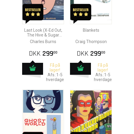
Last Look (X-Ed Out,
Blankets
The Hive & Sugar
Skull)
Charles Burns
Craig Thompson
DKK
299
DKK
299
00
00
Få på
Få på
lager!
lager!
Afs.:1-5
Afs.:1-5
hverdage
hverdage