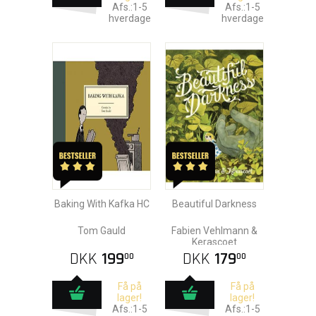
Afs.:1-5
Afs.:1-5
hverdage
hverdage
Baking With Kafka HC
Beautiful Darkness
Tom Gauld
Fabien Vehlmann &
Kerascoet
DKK
199
DKK
179
00
00
Få på
Få på
lager!
lager!
Afs.:1-5
Afs.:1-5