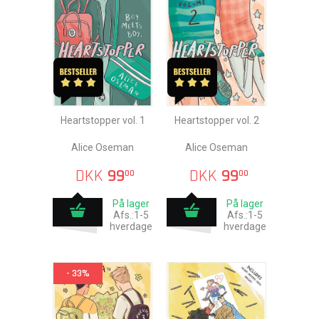
Heartstopper vol. 1
Heartstopper vol. 2
Alice Oseman
Alice Oseman
DKK
99
DKK
99
00
00
På lager
På lager
Afs.:1-5
Afs.:1-5
hverdage
hverdage
- 33%