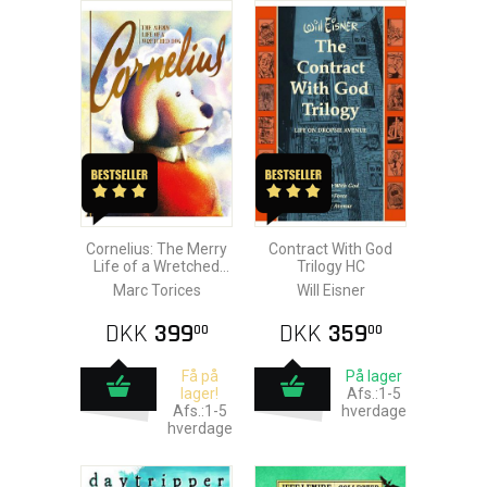
Cornelius: The Merry
Contract With God
Life of a Wretched
Trilogy HC
Dog HC
Marc Torices
Will Eisner
DKK
399
DKK
359
00
00
Få på
På lager
lager!
Afs.:1-5
Afs.:1-5
hverdage
hverdage