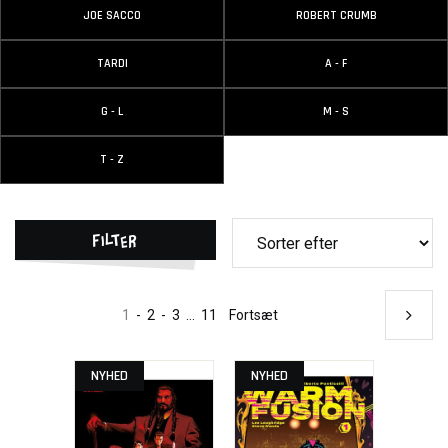
JOE SACCO
ROBERT CRUMB
TARDI
A - F
G - L
M - S
T - Z
Filter
1
-
2
-
3
...
11
Fortsæt
NYHED
NYHED