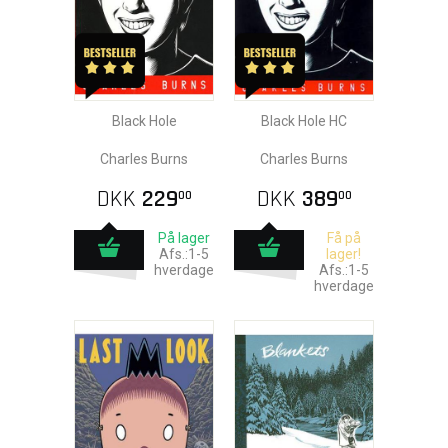
Black Hole
Black Hole HC
Charles Burns
Charles Burns
DKK
229
DKK
389
00
00
På lager
Få på
Afs.:1-5
lager!
hverdage
Afs.:1-5
hverdage