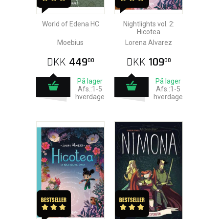
World of Edena HC
Nightlights vol. 2:
Hicotea
Moebius
Lorena Alvarez
DKK
449
DKK
109
00
00
På lager
På lager
Afs.:1-5
Afs.:1-5
hverdage
hverdage