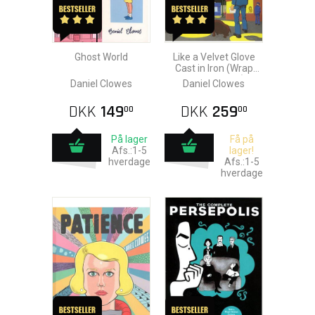
Ghost World
Like a Velvet Glove
Cast in Iron (Wrap
Cover Edition)
Daniel Clowes
Daniel Clowes
DKK
149
DKK
259
00
00
På lager
Få på
Afs.:1-5
lager!
hverdage
Afs.:1-5
hverdage