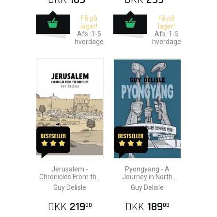
Få på
Få på
lager!
lager!
Afs.:1-5
Afs.:1-5
hverdage
hverdage
Jerusalem -
Pyongyang - A
Chronicles From the
Journey in North
Holy City
Korea
Guy Delisle
Guy Delisle
DKK
219
DKK
189
00
00