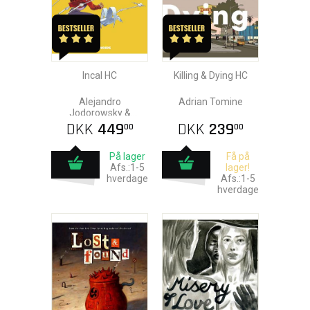
Incal HC
Killing & Dying HC
Alejandro
Adrian Tomine
Jodorowsky &
Moebius
DKK
449
DKK
239
00
00
På lager
Få på
Afs.:1-5
lager!
hverdage
Afs.:1-5
hverdage