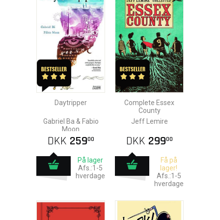
Daytripper
Complete Essex
County
Gabriel Ba & Fabio
Jeff Lemire
Moon
DKK
259
DKK
299
00
00
På lager
Få på
Afs.:1-5
lager!
hverdage
Afs.:1-5
hverdage