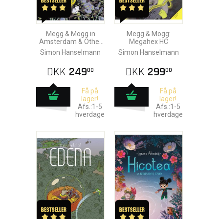
Megg & Mogg in
Megg & Mogg:
Amsterdam & Other
Megahex HC
Stories HC
Simon Hanselmann
Simon Hanselmann
DKK
249
DKK
299
00
00
Få på
Få på
lager!
lager!
Afs.:1-5
Afs.:1-5
hverdage
hverdage