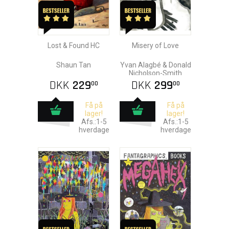
Lost & Found HC
Misery of Love
Shaun Tan
Yvan Alagbé & Donald
Nicholson-Smith
DKK
229
DKK
299
00
00
Få på
Få på
lager!
lager!
Afs.:1-5
Afs.:1-5
hverdage
hverdage