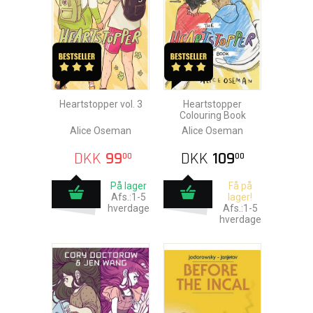
Heartstopper vol. 3
Heartstopper
Colouring Book
Alice Oseman
Alice Oseman
DKK
99
DKK
109
00
00
På lager
Få på
Afs.:1-5
lager!
hverdage
Afs.:1-5
hverdage