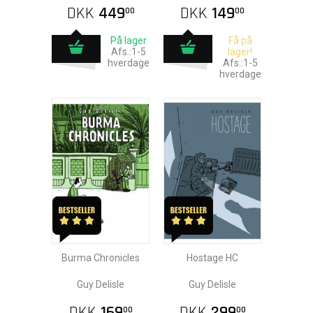
DKK
449
DKK
149
00
00
På lager
Få på
Afs.:1-5
lager!
hverdage
Afs.:1-5
hverdage
Burma Chronicles
Hostage HC
Guy Delisle
Guy Delisle
DKK
169
DKK
299
00
00