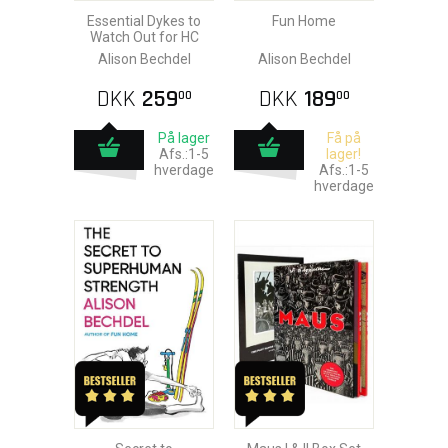
Essential Dykes to
Fun Home
Watch Out for HC
Alison Bechdel
Alison Bechdel
DKK
259
DKK
189
00
00
På lager
Få på
Afs.:1-5
lager!
hverdage
Afs.:1-5
hverdage