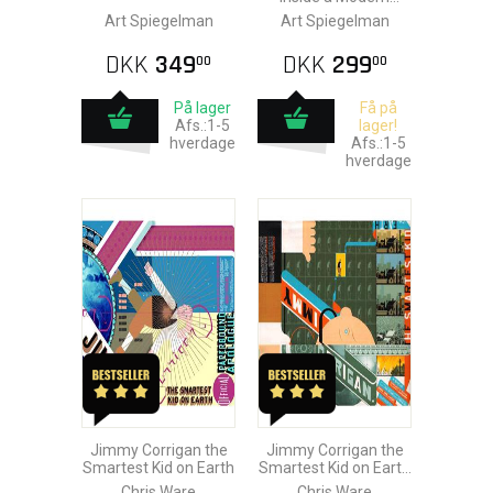
Classic HC
Art Spiegelman
Art Spiegelman
DKK
349
DKK
299
00
00
På lager
Få på
Afs.:1-5
lager!
hverdage
Afs.:1-5
hverdage
Jimmy Corrigan the
Jimmy Corrigan the
Smartest Kid on Earth
Smartest Kid on Earth
HC
Chris Ware
Chris Ware