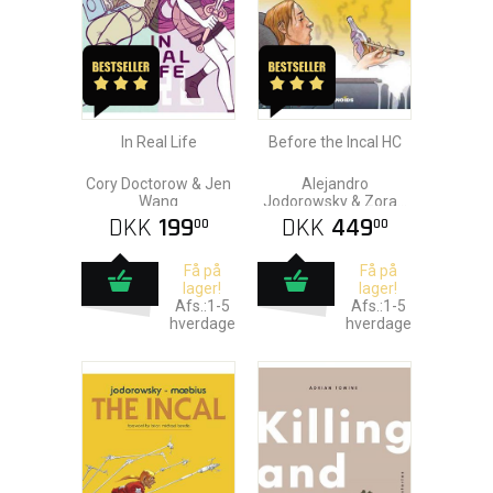
In Real Life
Before the Incal HC
Cory Doctorow & Jen
Alejandro
Wang
Jodorowsky & Zoran
Janjetov
DKK
199
DKK
449
00
00
Få på
Få på
lager!
lager!
Afs.:1-5
Afs.:1-5
hverdage
hverdage