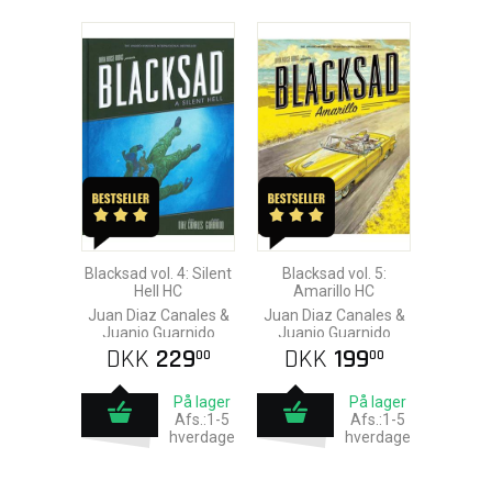
Blacksad vol. 4: Silent
Blacksad vol. 5:
Hell HC
Amarillo HC
Juan Diaz Canales &
Juan Diaz Canales &
Juanjo Guarnido
Juanjo Guarnido
DKK
229
DKK
199
00
00
På lager
På lager
Afs.:1-5
Afs.:1-5
hverdage
hverdage