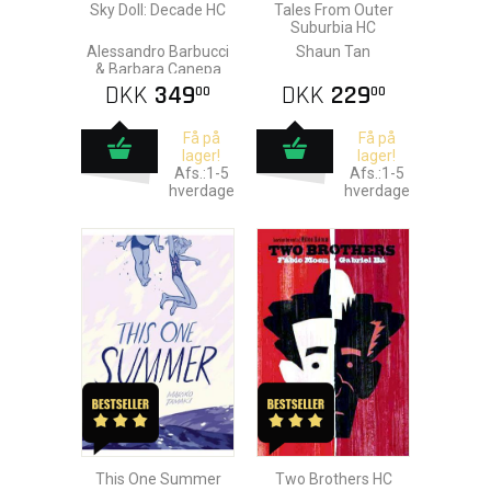
Sky Doll: Decade HC
Tales From Outer
Suburbia HC
Alessandro Barbucci
Shaun Tan
& Barbara Canepa
DKK
349
DKK
229
00
00
Få på
Få på
lager!
lager!
Afs.:1-5
Afs.:1-5
hverdage
hverdage
This One Summer
Two Brothers HC