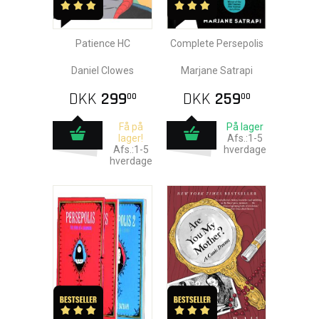
Patience HC
Complete Persepolis
Daniel Clowes
Marjane Satrapi
DKK
299
DKK
259
00
00
Få på
På lager
lager!
Afs.:1-5
Afs.:1-5
hverdage
hverdage