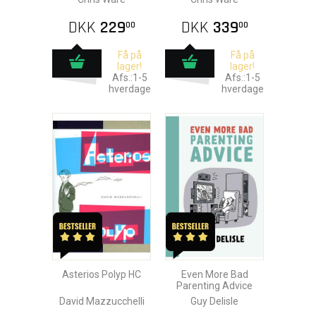
DKK
229
DKK
339
00
00
Få på
Få på
lager!
lager!
Afs.:1-5
Afs.:1-5
hverdage
hverdage
Asterios Polyp HC
Even More Bad
Parenting Advice
David Mazzucchelli
Guy Delisle