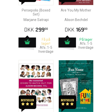
Persepolis (Boxed
Are You My Mother
Set)
Marjane Satrapi
Alison Bechdel
DKK
299
DKK
169
00
00
Få på
På lager
lager!
Afs.:1-5
Afs.:1-5
hverdage
hverdage