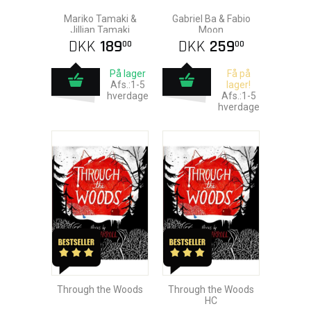
Mariko Tamaki &
Gabriel Ba & Fabio
Jillian Tamaki
Moon
DKK
189
DKK
259
00
00
På lager
Få på
Afs.:1-5
lager!
hverdage
Afs.:1-5
hverdage
Through the Woods
Through the Woods
HC