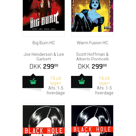
Big Burn HC
Warm Fusion HC
Joe Henderson & Lee
Scott Hoffman &
Garbett
Alberto Ponticelli
DKK
299
DKK
299
00
00
Få på
Få på
lager!
lager!
Afs.:1-5
Afs.:1-5
hverdage
hverdage