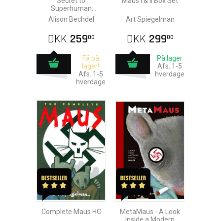
Secret to
Maus I & II Box Set
Superhuman
Strength
Alison Bechdel
Art Spiegelman
DKK
259
DKK
299
00
00
Få på
På lager
lager!
Afs.:1-5
Afs.:1-5
hverdage
hverdage
Complete Maus HC
MetaMaus - A Look
Inside a Modern