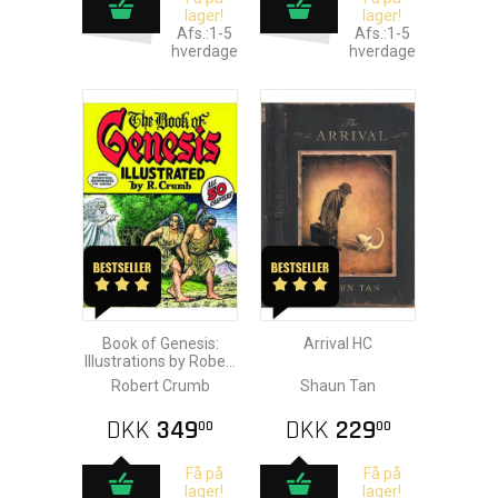
lager!
lager!
Afs.:1-5
Afs.:1-5
hverdage
hverdage
Book of Genesis:
Arrival HC
Illustrations by Robert
Crumb HC
Robert Crumb
Shaun Tan
DKK
349
DKK
229
00
00
Få på
Få på
lager!
lager!