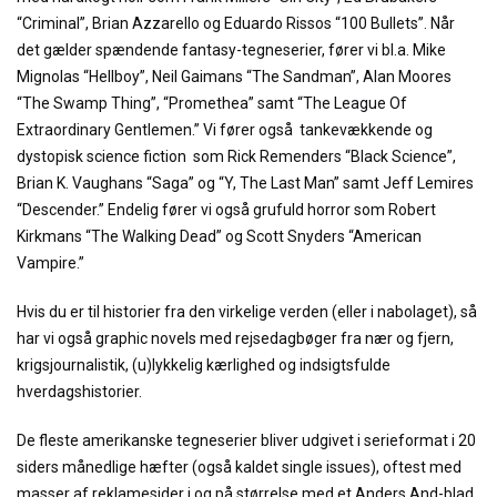
“Criminal”, Brian Azzarello og Eduardo Rissos “100 Bullets”. Når
det gælder spændende fantasy-tegneserier, fører vi bl.a. Mike
Mignolas “Hellboy”, Neil Gaimans “The Sandman”, Alan Moores
“The Swamp Thing”, “Promethea” samt “The League Of
Extraordinary Gentlemen.” Vi fører også tankevækkende og
dystopisk science fiction som Rick Remenders “Black Science”,
Brian K. Vaughans “Saga” og “Y, The Last Man” samt Jeff Lemires
“Descender.” Endelig fører vi også grufuld horror som Robert
Kirkmans “The Walking Dead” og Scott Snyders “American
Vampire.”
Hvis du er til historier fra den virkelige verden (eller i nabolaget), så
har vi også graphic novels med rejsedagbøger fra nær og fjern,
krigsjournalistik, (u)lykkelig kærlighed og indsigtsfulde
hverdagshistorier.
De fleste amerikanske tegneserier bliver udgivet i serieformat i 20
siders månedlige hæfter (også kaldet single issues), oftest med
masser af reklamesider i og på størrelse med et Anders And-blad.