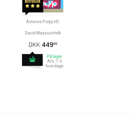
Asterios Polyp HC
David Mazzucchelli
DKK
449
00
På lager
Afs.:1-5
hverdage