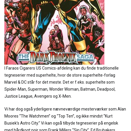
I Faraos Cigarers US Comics-afdeling kan du finde traditionelle
tegneserier med superhelte, hvor de store superhelte-forlag
Marvel & DC står for det meste. Det er f.eks. superhelte som
Spider-Man, Superman, Wonder Woman, Batman, Deadpool,
Justice League, Avengers og X-Men.
Vi har dog også yderligere nævneværdige mesterværker som Alan
Moores “The Watchmen” og “Top Ten”, og ikke mindst “Kurt
Busiek’s Astro City.” Vi kan også tilbyde tegneserier på engelsk
med hårdkogt noir som Frank Millers “Sin City”, Ed Brubakers