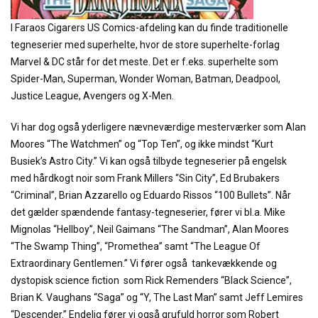
I Faraos Cigarers US Comics-afdeling kan du finde traditionelle
tegneserier med superhelte, hvor de store superhelte-forlag
Marvel & DC står for det meste. Det er f.eks. superhelte som
Spider-Man, Superman, Wonder Woman, Batman, Deadpool,
Justice League, Avengers og X-Men.
Vi har dog også yderligere nævneværdige mesterværker som Alan
Moores “The Watchmen” og “Top Ten”, og ikke mindst “Kurt
Busiek’s Astro City.” Vi kan også tilbyde tegneserier på engelsk
med hårdkogt noir som Frank Millers “Sin City”, Ed Brubakers
“Criminal”, Brian Azzarello og Eduardo Rissos “100 Bullets”. Når
det gælder spændende fantasy-tegneserier, fører vi bl.a. Mike
Mignolas “Hellboy”, Neil Gaimans “The Sandman”, Alan Moores
“The Swamp Thing”, “Promethea” samt “The League Of
Extraordinary Gentlemen.” Vi fører også tankevækkende og
dystopisk science fiction som Rick Remenders “Black Science”,
Brian K. Vaughans “Saga” og “Y, The Last Man” samt Jeff Lemires
“Descender.” Endelig fører vi også grufuld horror som Robert