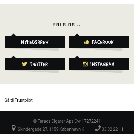
FØLG OS...
Nyhedsbrev
Facebook
Twitter
Instagram
Gå til Trustpilot
©
Faraos Cigarer Aps Cvr 17272241
Skindergade 27, 1159 København K
33 32 22 11