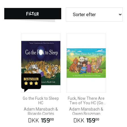
Filter
Go the Fuck to Sleep
Fuck, Now There Are
HC
Two of You HC (Go
the Fuck to Sleep 3)
Adam Mansbach &
Adam Mansbach &
Ricardo Cortés
Owen Brozman
DKK
159
DKK
159
00
00