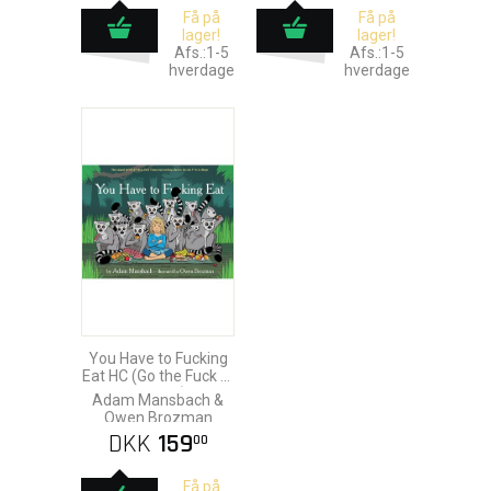
Få på
Få på
lager!
lager!
Afs.:1-5
Afs.:1-5
hverdage
hverdage
You Have to Fucking
Eat HC (Go the Fuck to
Sleep 2)
Adam Mansbach &
Owen Brozman
DKK
159
00
Få på