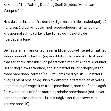
Kirkmans “The Walking Dead” og Scott Snyders “American
Vampire.”
Hvis du er til historier fra den virkelige verden (eller i nabolaget), så
har vi også graphic novels med rejsedagbøger fra nær og fjern,
krigsjournalistik, (u)lykkelig kærlighed og indsigtsfulde
hverdagshistorier.
De fleste amerikanske tegneserier bliver udgivet i serieformat i 20
siders månedlige hæfter (også kaldet single issues), oftest med
masser af reklamesider i og på størrelse med et Anders And-blad.
Det er dog blevet standard, at disse hæfter bliver genoptrykt i et
trade paperback-format (ca. 17x26cm) med typisk 5-6 hæfter i
hver, et pænt omslag og uden reklamerne. Størstedelen af vores
tegneserier på engelsk er trade paperbacks, men der findes også
flere variationer af både større og mindre paperbacks (softcover),
samt en række indbundne luksus-udgivelser (hardcover eller
kortere bare HC).