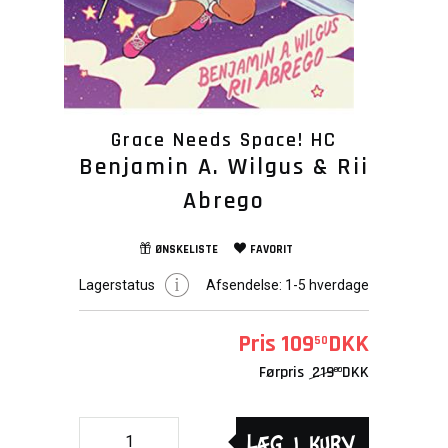
Grace Needs Space! HC
Benjamin A. Wilgus & Rii
Abrego
ØNSKELISTE
FAVORIT
Lagerstatus
Afsendelse:
1-5 hverdage
Pris
109
DKK
50
Førpris
219
DKK
00
Læg i kurv