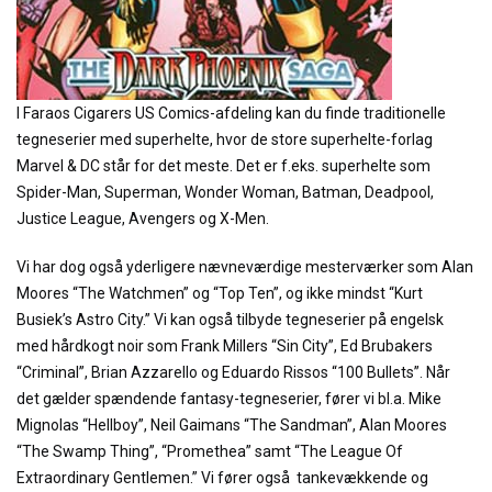
I Faraos Cigarers US Comics-afdeling kan du finde traditionelle
tegneserier med superhelte, hvor de store superhelte-forlag
Marvel & DC står for det meste. Det er f.eks. superhelte som
Spider-Man, Superman, Wonder Woman, Batman, Deadpool,
Justice League, Avengers og X-Men.
Vi har dog også yderligere nævneværdige mesterværker som Alan
Moores “The Watchmen” og “Top Ten”, og ikke mindst “Kurt
Busiek’s Astro City.” Vi kan også tilbyde tegneserier på engelsk
med hårdkogt noir som Frank Millers “Sin City”, Ed Brubakers
“Criminal”, Brian Azzarello og Eduardo Rissos “100 Bullets”. Når
det gælder spændende fantasy-tegneserier, fører vi bl.a. Mike
Mignolas “Hellboy”, Neil Gaimans “The Sandman”, Alan Moores
“The Swamp Thing”, “Promethea” samt “The League Of
Extraordinary Gentlemen.” Vi fører også tankevækkende og