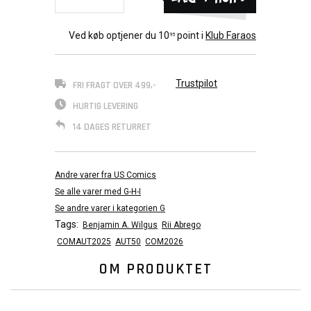
Ved køb optjener du
10
point i
Klub Faraos
95
Trustpilot
FRI FRAGT OVER 499,-
HURTIG LEVERING
14 DAGES RETURRET
Andre varer fra US Comics
Se alle varer med G-H-I
Se andre varer i kategorien G
Tags:
Benjamin A. Wilgus
Rii Abrego
COMAUT2025
AUT50
COM2026
OM PRODUKTET