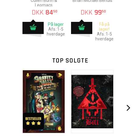
Cullen Bunn &
Brian Michael Bendis
Leomacs
DKK
84
DKK
99
50
50
På lager
Få på
Afs.:1-5
lager!
hverdage
Afs.:1-5
hverdage
TOP SOLGTE