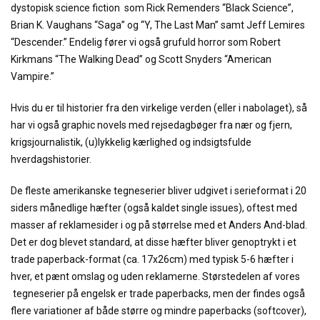
dystopisk science fiction som Rick Remenders “Black Science”,
Brian K. Vaughans “Saga” og “Y, The Last Man” samt Jeff Lemires
“Descender.” Endelig fører vi også grufuld horror som Robert
Kirkmans “The Walking Dead” og Scott Snyders “American
Vampire.”
Hvis du er til historier fra den virkelige verden (eller i nabolaget), så
har vi også graphic novels med rejsedagbøger fra nær og fjern,
krigsjournalistik, (u)lykkelig kærlighed og indsigtsfulde
hverdagshistorier.
De fleste amerikanske tegneserier bliver udgivet i serieformat i 20
siders månedlige hæfter (også kaldet single issues), oftest med
masser af reklamesider i og på størrelse med et Anders And-blad.
Det er dog blevet standard, at disse hæfter bliver genoptrykt i et
trade paperback-format (ca. 17x26cm) med typisk 5-6 hæfter i
hver, et pænt omslag og uden reklamerne. Størstedelen af vores
tegneserier på engelsk er trade paperbacks, men der findes også
flere variationer af både større og mindre paperbacks (softcover),