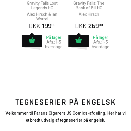
Gravity Falls Lost
Gravity Falls: The
Legends HC
Book of Bill HC
Alex Hirsch & Ian
Alex Hirsch
Worrel
DKK
199
DKK
269
00
00
På lager
På lager
Afs.:1-5
Afs.:1-5
hverdage
hverdage
TEGNESERIER PÅ ENGELSK
Velkommen til Faraos Cigarers US Comics-afdeling. Her har vi
et bredt udvalg af tegneserier på engelsk.