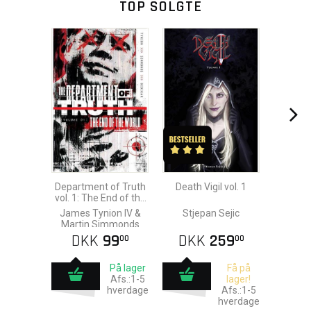
TOP SOLGTE
Department of Truth
Death Vigil vol. 1
vol. 1: The End of the
Year
James Tynion IV &
Stjepan Sejic
Martin Simmonds
DKK
99
DKK
259
00
00
På lager
Få på
Afs.:1-5
lager!
hverdage
Afs.:1-5
hverdage