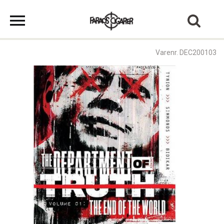
Varenr. DEC200103