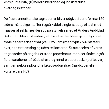
krigsjournalistik, (u)lykkelig kærlighed og indsigtsfulde
hverdagshistorier.
De fleste amerikanske tegneserier bliver udgivet i serieformat i 20
siders månedlige hæfter (også kaldet single issues), oftest med
masser af reklamesider i og på størrelse med et Anders And-blad.
Det er dog blevet standard, at disse hæfter bliver genoptrykt i et
trade paperback-format (ca. 17x26cm) med typisk 5-6 hæfter i
hver, et pænt omslag og uden reklamerne. Størstedelen af vores
tegneserier på engelsk er trade paperbacks, men der findes også
flere variationer af både større og mindre paperbacks (softcover),
samt en række indbundne luksus-udgivelser (hardcover eller
kortere bare HC).