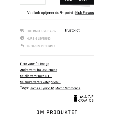
Ved køb optjener du
9
point i
Klub Faraos
90
Trustpilot
FRI FRAGT OVER 499,-
HURTIG LEVERING
14 DAGES RETURRET
Flere varer fra Image
Andre varer fra US Comics
Se alle varer med D-E-F
Se andre varer i kategorien D
Tags:
James Tynion IV
Martin Simmonds
OM PRODUKTET