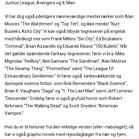
Justice League, Avengers og X-Men.
Vi har dog også yderligere nævneværdige mesterværker som Alan
Moores “The Watchmen” og “Top Ten”, og ikke mindst “Kurt
Busiek’s Astro City.” Vi kan også tilbyde tegneserier på engelsk
med hårdkogt noir som Frank Millers “Sin City”, Ed Brubakers
“Criminal”, Brian Azzarello og Eduardo Rissos “100 Bullets”. Når
det gælder spændende fantasy-tegneserier, fører vi bl.a. Mike
Mignolas “Hellboy”, Neil Gaimans “The Sandman”, Alan Moores
“The Swamp Thing”, “Promethea” samt “The League Of
Extraordinary Gentlemen.” Vi fører også tankevækkende og
dystopisk science fiction som Rick Remenders “Black Science”,
Brian K. Vaughans “Saga” og “Y, The Last Man” samt Jeff Lemires
“Descender.” Endelig fører vi også grufuld horror som Robert
Kirkmans “The Walking Dead” og Scott Snyders “American
Vampire.”
Hvis du er til historier fra den virkelige verden (eller i nabolaget), så
har vi også graphic novels med rejsedagbøger fra nær og fjern,