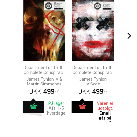
Department of Truth:
Department of Truth:
Complete Conspiracy
Complete Conspiracy
vol. 1 Deluxe HC
vol. 2 Deluxe HC
James Tynion IV &
James Tynion
Martin Simmonds
IV;Scott
Snyder;Martin
DKK
499
DKK
499
00
00
Simmonds;Letizia
Cadonici;Alison
På lager
Varen er
Sampson & o
Afs.:1-5
udsolgt.
hverdage
Email
når på
lager?