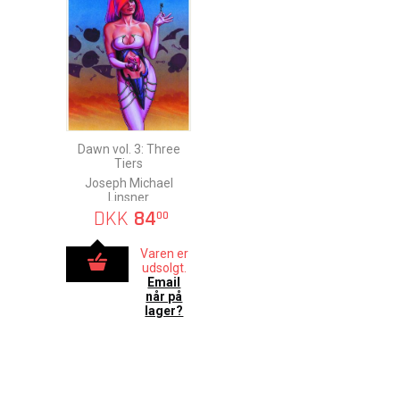
Dawn vol. 3: Three
Tiers
Joseph Michael
Linsner
DKK
84
00
Varen er
udsolgt.
Email
når på
lager?