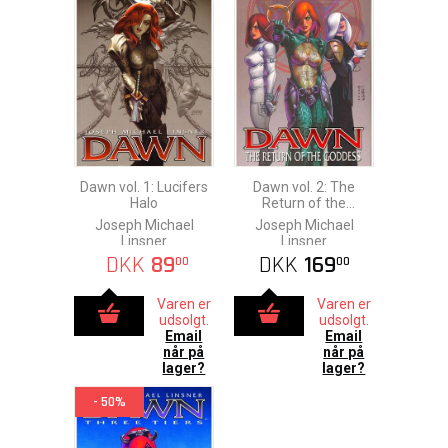
Dawn vol. 1: Lucifers
Dawn vol. 2: The
Halo
Return of the
Goddess
Joseph Michael
Joseph Michael
Linsner
Linsner
DKK
89
DKK
169
00
00
Varen er
Varen er
udsolgt.
udsolgt.
Email
Email
når på
når på
lager?
lager?
- 50%