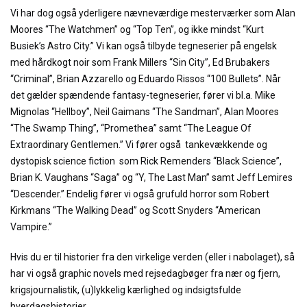
Vi har dog også yderligere nævneværdige mesterværker som Alan
Moores “The Watchmen” og “Top Ten”, og ikke mindst “Kurt
Busiek’s Astro City.” Vi kan også tilbyde tegneserier på engelsk
med hårdkogt noir som Frank Millers “Sin City”, Ed Brubakers
“Criminal”, Brian Azzarello og Eduardo Rissos “100 Bullets”. Når
det gælder spændende fantasy-tegneserier, fører vi bl.a. Mike
Mignolas “Hellboy”, Neil Gaimans “The Sandman”, Alan Moores
“The Swamp Thing”, “Promethea” samt “The League Of
Extraordinary Gentlemen.” Vi fører også tankevækkende og
dystopisk science fiction som Rick Remenders “Black Science”,
Brian K. Vaughans “Saga” og “Y, The Last Man” samt Jeff Lemires
“Descender.” Endelig fører vi også grufuld horror som Robert
Kirkmans “The Walking Dead” og Scott Snyders “American
Vampire.”
Hvis du er til historier fra den virkelige verden (eller i nabolaget), så
har vi også graphic novels med rejsedagbøger fra nær og fjern,
krigsjournalistik, (u)lykkelig kærlighed og indsigtsfulde
hverdagshistorier.