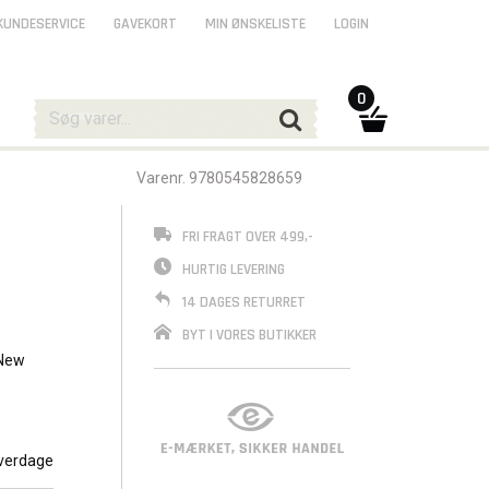
KUNDESERVICE
GAVEKORT
MIN ØNSKELISTE
LOGIN
0
Varenr. 9780545828659
FRI FRAGT OVER 499,-
HURTIG LEVERING
14 DAGES RETURRET
BYT I VORES BUTIKKER
 New
tone's
verdage
ws. As