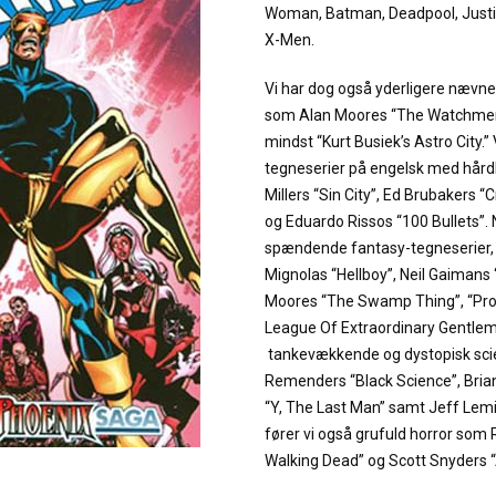
Woman, Batman, Deadpool, Justi
X-Men.
Vi har dog også yderligere næv
som Alan Moores “The Watchmen”
mindst “Kurt Busiek’s Astro City.”
tegneserier på engelsk med hård
Millers “Sin City”, Ed Brubakers “
og Eduardo Rissos “100 Bullets”.
spændende fantasy-tegneserier, fø
Mignolas “Hellboy”, Neil Gaiman
Moores “The Swamp Thing”, “Pr
League Of Extraordinary Gentleme
tankevækkende og dystopisk scie
Remenders “Black Science”, Bria
“Y, The Last Man” samt Jeff Lemi
fører vi også grufuld horror som
Walking Dead” og Scott Snyders 