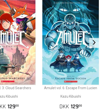
. 3: Cloud Searchers
Amulet vol. 6: Escape From Lucien
azu Kibuishi
Kazu Kibuishi
KK
129
DKK
129
00
00