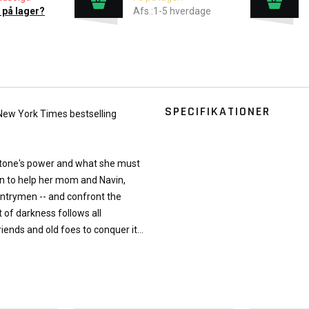
 på lager?
Afs.:1-5 hverdage
SPECIFIKATIONER
1 New York Times bestselling
e stone's power and what she must
on to help her mom and Navin,
ountrymen -- and confront the
 of darkness follows all
riends and old foes to conquer it…