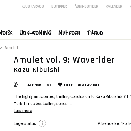
KLUB FARAOS
BUTIKKER
ÅBNINGSTIDER
KALENDER
ndise
Udklædning
Nyheder
Tilbud
>
Amulet
Amulet vol. 9: Waverider
Kazu Kibuishi
TILFØJ
ØNSKELISTE
TILFØJ SOM
FAVORIT
The highly anticipated, thrilling conclusion to Kazu Kibuishi's #1
York Times bestselling series!
Læs mere
After her confrontation with Ikol, Emily finally understands the s
Lagerstatus
Afsendelse:
1-5 h
power and what she must do to defend Alledia from the shado