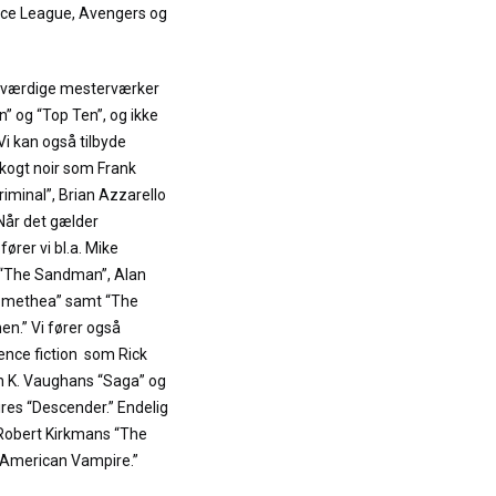
ce League, Avengers og
neværdige mesterværker
 og “Top Ten”, og ikke
 Vi kan også tilbyde
kogt noir som Frank
Criminal”, Brian Azzarello
 Når det gælder
rer vi bl.a. Mike
s “The Sandman”, Alan
omethea” samt “The
n.” Vi fører også
nce fiction som Rick
n K. Vaughans “Saga” og
res “Descender.” Endelig
 Robert Kirkmans “The
“American Vampire.”