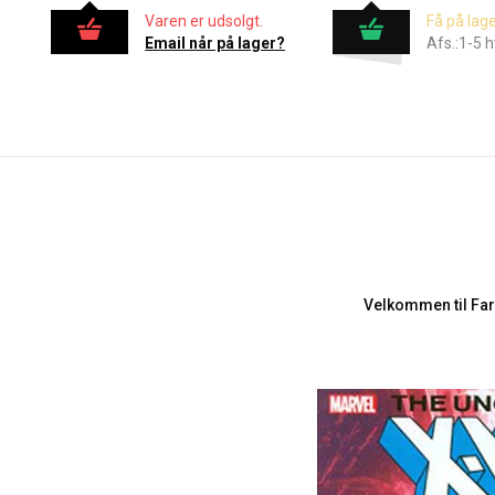
Varen er udsolgt.
Få på lage
Email når på lager?
Afs.:1-5 
Velkommen til Far