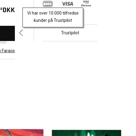
returns
ont the
DKK
00
Vi har over 10.000 tilfredse
t of
kunder på Trustpilot
rength
Trustpilot
b Faraos