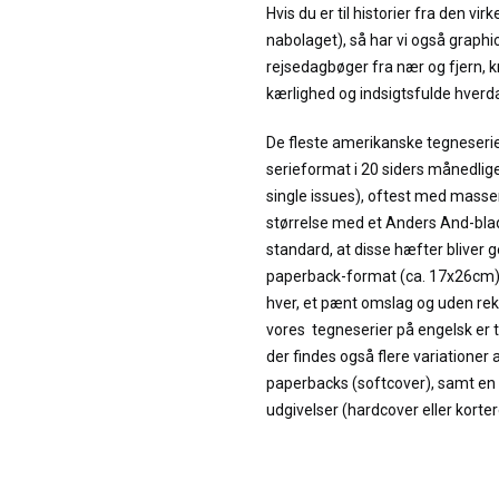
Hvis du er til historier fra den virk
nabolaget), så har vi også graph
rejsedagbøger fra nær og fjern, kri
kærlighed og indsigtsfulde hverda
De fleste amerikanske tegneserier
serieformat i 20 siders månedlig
single issues), oftest med masser
størrelse med et Anders And-blad
standard, at disse hæfter bliver g
paperback-format (ca. 17x26cm) 
hver, et pænt omslag og uden re
vores tegneserier på engelsk er
der findes også flere variationer
paperbacks (softcover), samt en
udgivelser (hardcover eller korte