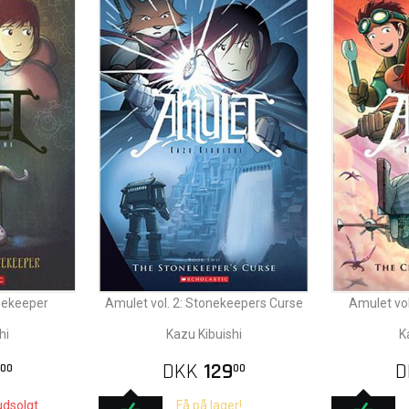
onekeeper
Amulet vol. 2: Stonekeepers Curse
Amulet vol
hi
Kazu Kibuishi
K
DKK
129
D
00
00
udsolgt.
Få på lager!