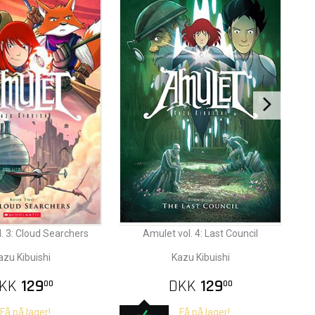
. 3: Cloud Searchers
Amulet vol. 4: Last Council
azu Kibuishi
Kazu Kibuishi
KK
129
DKK
129
00
00
Få på lager!
Få på lager!