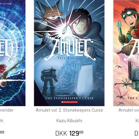
verider
Amulet vol. 2: Stonekeepers Curse
Amulet vol
hi
Kazu Kibuishi
K
DKK
129
D
00
00