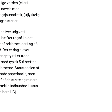
elige verden (eller i
ic novels med
gsjournalistik, (u)lykkelig
gshistorier.
 bliver udgivet i
e hæfter (også kaldet
 af reklamesider i og på
. Det er dog blevet
enoptrykt i et trade
med typisk 5-6 hæfter i
klamerne. Størstedelen af
 trade paperbacks, men
 af både større og mindre
 række indbundne luksus-
re bare HC).