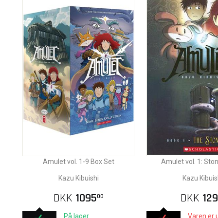
Amulet vol. 1-9 Box Set
Amulet vol. 1: St
Kazu Kibuishi
Kazu Kibuis
DKK
1095
DKK
129
00
På lager
Varen er 