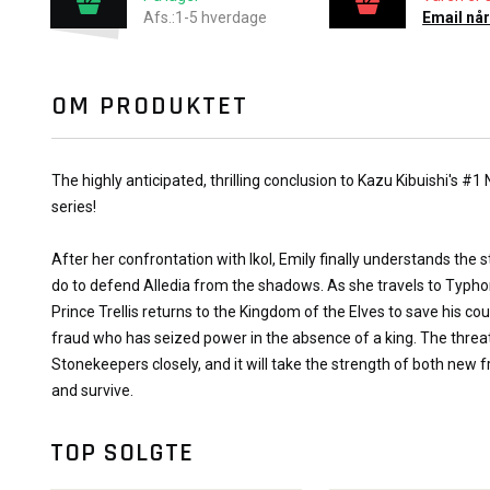
Afs.:1-5 hverdage
Email når
OM PRODUKTET
The highly anticipated, thrilling conclusion to Kazu Kibuishi's #
series!
After her confrontation with Ikol, Emily finally understands th
do to defend Alledia from the shadows. As she travels to Typh
Prince Trellis returns to the Kingdom of the Elves to save his c
fraud who has seized power in the absence of a king. The threat
Stonekeepers closely, and it will take the strength of both new f
and survive.
TOP SOLGTE