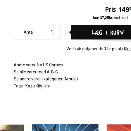
she travels to Typhon to help her mom and Navin, Prince Trellis 
to the Kingdom of the Elves to save his countrymen -- and confr
Pris
149
fraud who has seized power in the absence of a king. The threa
darkness follows all Stonekeepers closely, and it will take the st
of both new friends and old foes to conquer it… and survive.
Læg i kurv
Antal
Ved køb optjener du
14
point i
Klu
90
Andre varer fra US Comics
Se alle varer med A-B-C
Se andre varer i kategorien Amulet
Tags:
Kazu Kibuishi