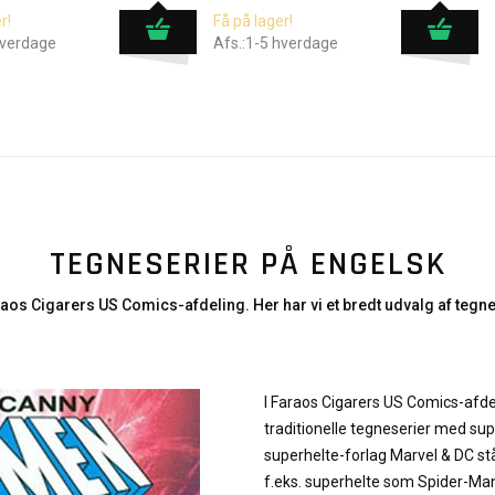
r!
Få på lager!
hverdage
Afs.:1-5 hverdage
TEGNESERIER PÅ ENGELSK
aos Cigarers US Comics-afdeling. Her har vi et bredt udvalg af tegne
I Faraos Cigarers US Comics-afde
traditionelle tegneserier med sup
superhelte-forlag Marvel & DC stå
f.eks. superhelte som Spider-M