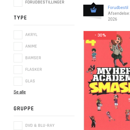
FORUDBESTILLINGER
Forudbestil
Afsendelse:
TYPE
2026
AKRYL
- 30%
ANIME
BAMSER
FLASKER
GLAS
Se alle
GRUPPE
DVD & BLU-RAY