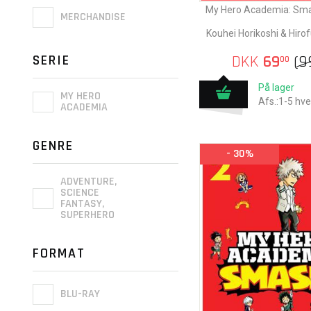
My Hero Academia: Smas
MERCHANDISE
Kouhei Horikoshi & Hiro
SERIE
DKK
69
(
9
00
På lager
MY HERO
Afs.:1-5 hv
ACADEMIA
GENRE
- 30%
ADVENTURE,
SCIENCE
FANTASY,
SUPERHERO
FORMAT
BLU-RAY