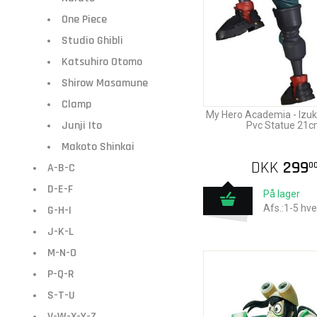
One Piece
Studio Ghibli
Katsuhiro Otomo
Shirow Masamune
Clamp
My Hero Academia - Izuk
Junji Ito
Pvc Statue 21
Makoto Shinkai
DKK
299
0
A-B-C
D-E-F
På lager
Afs.:1-5 hv
G-H-I
J-K-L
M-N-O
P-Q-R
S-T-U
V-W-X-Y-Z