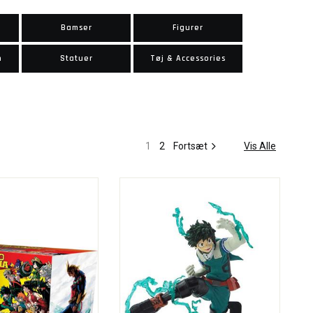
Bamser
Figurer
n
Statuer
Tøj & Accessories
1
2
Fortsæt
Vis Alle