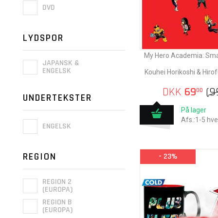
DVD
LYDSPOR
My Hero Academia: Smas
JAPANSK &
ENGELSK
Kouhei Horikoshi & Hiro
DKK
69
(
9
00
UNDERTEKSTER
På lager
Afs.:1-5 hv
ENGELSK
REGION
- 23%
REGION 2
(EUROPA)
REGION B
(EUROPA)