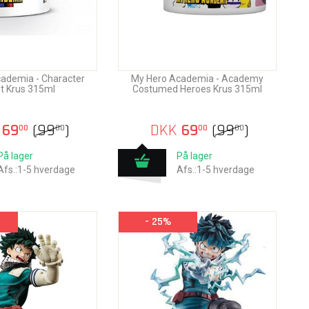
ademia - Character
My Hero Academia - Academy
t Krus 315ml
Costumed Heroes Krus 315ml
69
(
99
)
DKK
69
(
99
)
00
00
00
00
På lager
På lager
Afs.:1-5 hverdage
Afs.:1-5 hverdage
- 25%