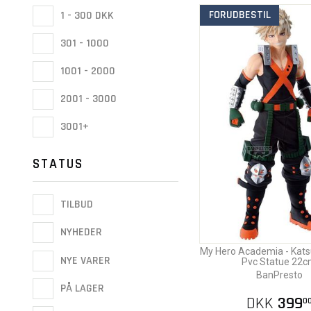
FORUDBESTIL
1 - 300 DKK
301 - 1000
1001 - 2000
2001 - 3000
3001+
STATUS
TILBUD
NYHEDER
My Hero Academia - Kats
NYE VARER
Pvc Statue 22
BanPresto
PÅ LAGER
DKK
399
0