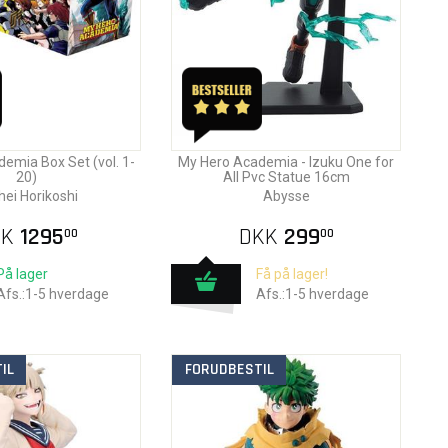
emia Box Set (vol. 1-
My Hero Academia - Izuku One for
20)
All Pvc Statue 16cm
ei Horikoshi
Abysse
KK
1295
DKK
299
00
00
På lager
Få på lager!
Afs.:1-5 hverdage
Afs.:1-5 hverdage
IL
FORUDBESTIL