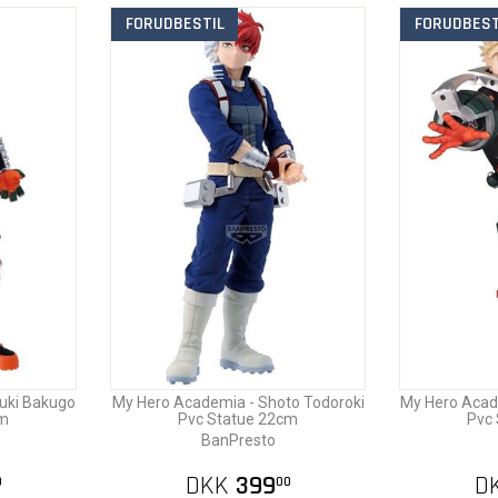
FORUDBESTIL
FORUDBEST
uki Bakugo
My Hero Academia - Shoto Todoroki
My Hero Acad
cm
Pvc Statue 22cm
Pvc
BanPresto
DKK
399
D
0
00