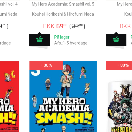
h!! vol. 4
My Hero Academia: Smash!! vol. 5
My Hero
fumi Neda
Kouhei Horikoshi & Hirofumi Neda
Kouh
9
)
DKK
69
(
99
)
DKK
00
00
00
På lager
erdage
Afs.:1-5 hverdage
- 30%
- 30%