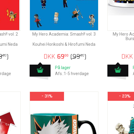
h!! vol. 2
My Hero Academia: Smash!! vol. 3
My Hero Ac
Burs
fumi Neda
Kouhei Horikoshi & Hirofumi Neda
9
)
DKK
69
(
99
)
DKK
00
00
00
På lager
erdage
Afs.:1-5 hverdage
- 31%
- 23%