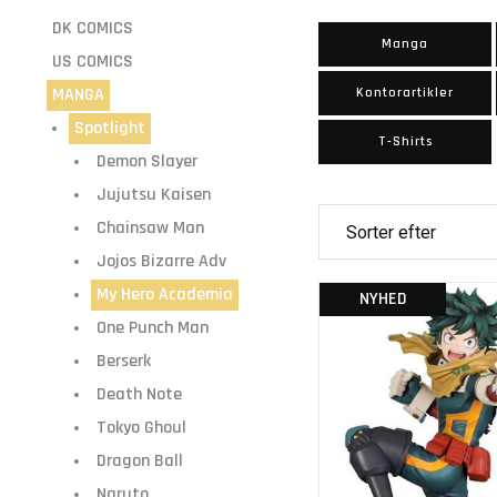
DK COMICS
Manga
US COMICS
MANGA
Kontorartikler
Spotlight
T-Shirts
Demon Slayer
Jujutsu Kaisen
Chainsaw Man
Jojos Bizarre Adv
My Hero Academia
NYHED
One Punch Man
Berserk
Death Note
Tokyo Ghoul
Dragon Ball
Naruto