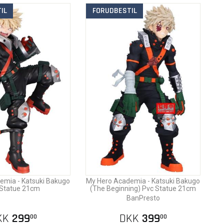
IL
FORUDBESTIL
emia - Katsuki Bakugo
My Hero Academia - Katsuki Bakugo
 Statue 21cm
(The Beginning) Pvc Statue 21cm
BanPresto
KK
299
DKK
399
00
00