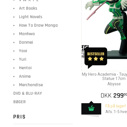
Art Books
Light Novels
How To Draw Manga
Manhwa
Danmei
Yaoi
Yuri
Hentai
My Hero Academia - Tsuy
Anime
Statue 17cm
Abysse
Merchandise
DVD & BLU-RAY
DKK
299
0
BØGER
Få på lager!
Afs.:1-5 hv
PRIS