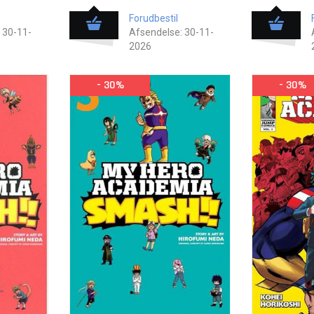
Forudbestil
 30-11-
Afsendelse: 30-11-
2026
- 30%
- 30%