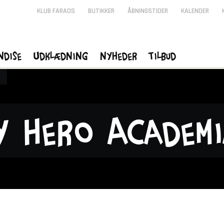
KLUB FARAOS
BUTIKKER
ÅBNINGSTIDER
KALENDER
ndise
Udklædning
Nyheder
Tilbud
y Hero Academ