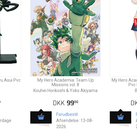
u Asui Pvc
My Hero Academia: Team-Up
My Hero Acad
Missions vol. 8
Pvc
Kouhei Horikoshi & Yoko Akiyama
B
DKK
99
D
0
00
Forudbestil
erdage
Afsendelse: 13-08-
2026