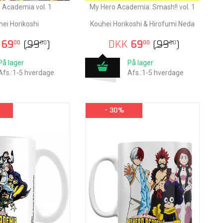
 Academia vol. 1
My Hero Academia: Smash!! vol. 1
ei Horikoshi
Kouhei Horikoshi & Hirofumi Neda
69
(
99
)
DKK
69
(
99
)
00
00
00
00
På lager
På lager
Afs.:1-5 hverdage
Afs.:1-5 hverdage
- 30%