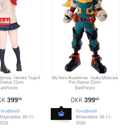
emia - Himiko Toga II
My Hero Academia - Izuku Midoriya
 Statue 22cm
Pvc Statue 22cm
anPresto
BanPresto
KK
399
DKK
399
00
00
Forudbestil
Forudbestil
Afsendelse: 30-11-
Afsendelse: 30-11-
2026
2026