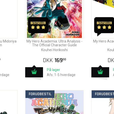
u Midoriya
My Hero Academia: Ultra Analysis -
My Hero Acad
cm
The Official Character Guide
Kouhei Horikoshi
Kouh
DKK
169
D
0
00
På lager
erdage
Afs.:1-5 hverdage
FORUDBESTIL
FORUDBEST