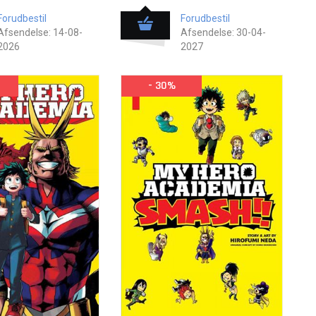
Forudbestil
Forudbestil
Afsendelse: 14-08-
Afsendelse: 30-04-
2026
2027
- 30%