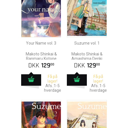
Your Name vol. 3
Suzume vol. 1
Makoto Shinkai &
Makoto Shinkai &
Ranmaru Kotone
Amashima Denki
DKK
129
DKK
129
00
00
Få på
Få på
lager!
lager!
Afs.:1-5
Afs.:1-5
hverdage
hverdage