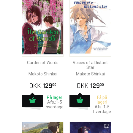
Garden of Words
Voices of a Distant
Star
Makoto Shinkai
Makoto Shinkai
DKK
129
DKK
129
00
00
På lager
Få på
Afs.:1-5
lager!
hverdage
Afs.:1-5
hverdage