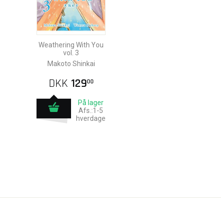
Weathering With You
vol. 3
Makoto Shinkai
DKK
129
00
På lager
Afs.:1-5
hverdage