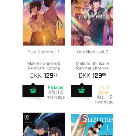
Your Name vol. 1
Your Name vol. 2
Makoto Shinkai &
Makoto Shinkai &
Ranmaru Kotone
Ranmaru Kotone
DKK
129
DKK
129
00
00
På lager
Få på
Afs.:1-5
lager!
hverdage
Afs.:1-5
hverdage