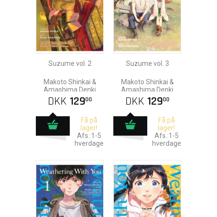
Suzume vol. 2
Suzume vol. 3
Makoto Shinkai &
Makoto Shinkai &
Amashima Denki
Amashima Denki
DKK
129
DKK
129
00
00
Få på
Få på
lager!
lager!
Afs.:1-5
Afs.:1-5
hverdage
hverdage