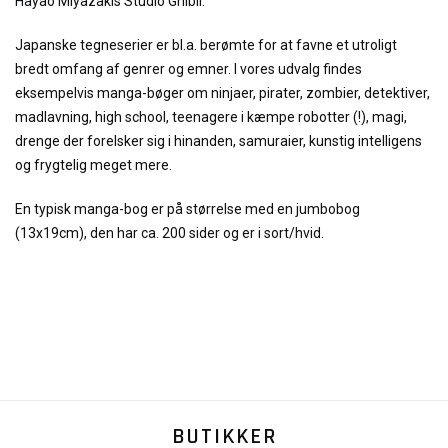
Hayao Miyazakis Studio Ghibli.
Japanske tegneserier er bl.a. berømte for at favne et utroligt
bredt omfang af genrer og emner. I vores udvalg findes
eksempelvis manga-bøger om ninjaer, pirater, zombier, detektiver,
madlavning, high school, teenagere i kæmpe robotter (!), magi,
drenge der forelsker sig i hinanden, samuraier, kunstig intelligens
og frygtelig meget mere.
En typisk manga-bog er på størrelse med en jumbobog
(13x19cm), den har ca. 200 sider og er i sort/hvid.
BUTIKKER