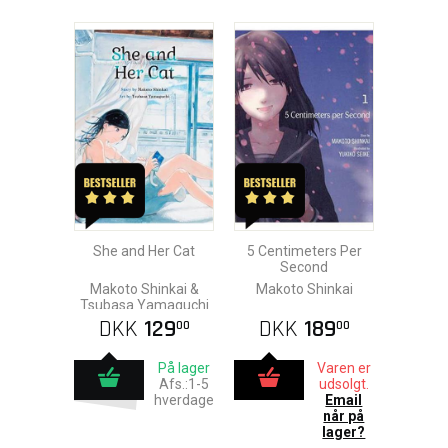
She and Her Cat
5 Centimeters Per
Second
Makoto Shinkai &
Makoto Shinkai
Tsubasa Yamaguchi
DKK
129
DKK
189
00
00
På lager
Varen er
Afs.:1-5
udsolgt.
hverdage
Email
når på
lager?