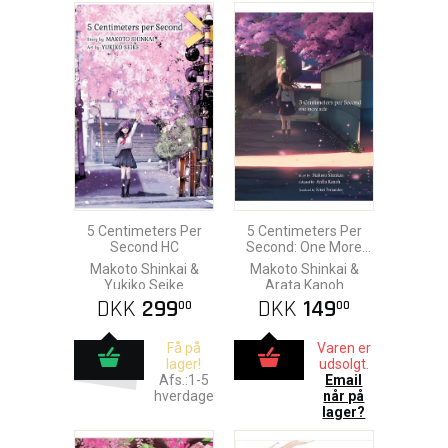
5 Centimeters Per
5 Centimeters Per
Second HC
Second: One More
Side
Makoto Shinkai &
Makoto Shinkai &
Yukiko Seike
Arata Kanoh
DKK
299
DKK
149
00
00
Få på
Varen er
lager!
udsolgt.
Afs.:1-5
Email
hverdage
når på
lager?