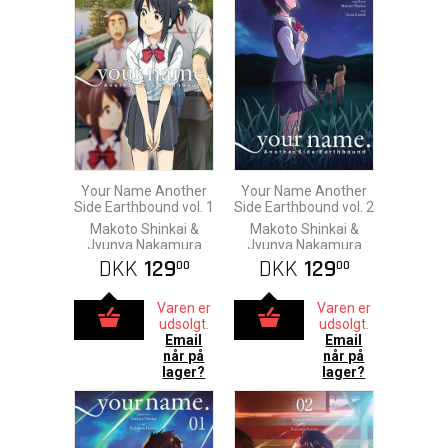
Your Name Another
Your Name Another
Side Earthbound vol. 1
Side Earthbound vol. 2
Makoto Shinkai &
Makoto Shinkai &
Jyunya Nakamura
Jyunya Nakamura
DKK
129
DKK
129
00
00
Varen er
Varen er
udsolgt.
udsolgt.
Email
Email
når på
når på
lager?
lager?