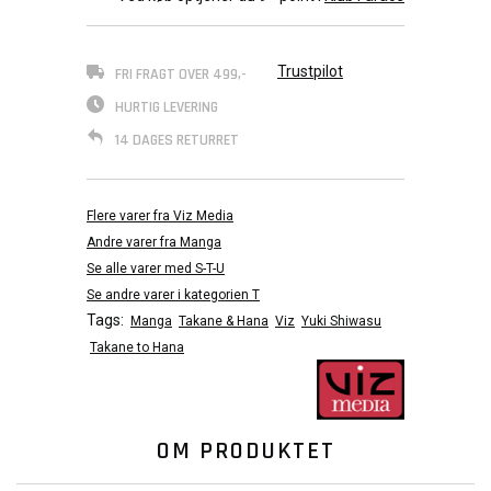
Trustpilot
FRI FRAGT OVER 499,-
HURTIG LEVERING
14 DAGES RETURRET
Flere varer fra Viz Media
Andre varer fra Manga
Se alle varer med S-T-U
Se andre varer i kategorien T
Tags:
Manga
Takane & Hana
Viz
Yuki Shiwasu
Takane to Hana
OM PRODUKTET