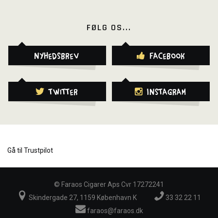
FØLG OS...
Nyhedsbrev
Facebook
Twitter
Instagram
Gå til Trustpilot
©
Faraos Cigarer Aps Cvr 17272241
Skindergade 27, 1159 København K
33 32 22 11
faraos@faraos.dk