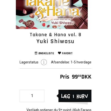
Takane & Hana vol. 8
Yuki Shiwasu
ØNSKELISTE
FAVORIT
Lagerstatus
Afsendelse:
1-5 hverdage
Pris
99
DKK
00
Læg i kurv
Ved køb optjener du
9
point i
Klub Faraos
90