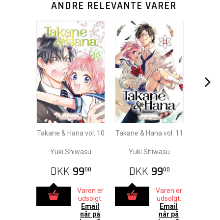
ANDRE RELEVANTE VARER
Takane & Hana vol. 10
Takane & Hana vol. 11
Yuki Shiwasu
Yuki Shiwasu
DKK
99
DKK
99
00
00
Varen er
Varen er
udsolgt.
udsolgt.
Email
Email
når på
når på