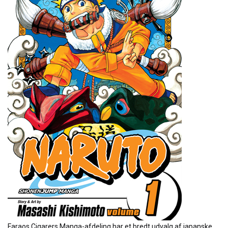
Faraos Cigarers Manga-afdeling har et bredt udvalg af japanske