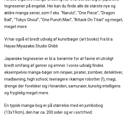
tegneserier på engelsk. Her kan du finde alle de største nye og
ældre manga-serier, som f.eks. “Naruto”, “One Piece”, “Dragon
Ball”, “Tokyo Ghoul”, “One Punch Man”, “Attack On Titan” og meget,
meget mere.
Vi har også et bredt udvalg af kunstbøger (art books) fra bl.a.
Hayao Miyazakis Studio Ghibli.
Japanske tegneserier er bl.a. berømte for at favne et utroligt
bredt omfang af genrer og emner. I vores udvalg findes
eksempelvis manga-bøger om ninjaer, pirater, zombier, detektiver,
madlavning, high school, teenagere i kæmpe robotter (!), magi,
drenge der forelsker sig i hinanden, samuraier, kunstig intelligens
og frygtelig meget mere.
En typisk manga-bog er på størrelse med en jumbobog
(13x19cm), den har ca. 200 sider og er i sort/hvid.