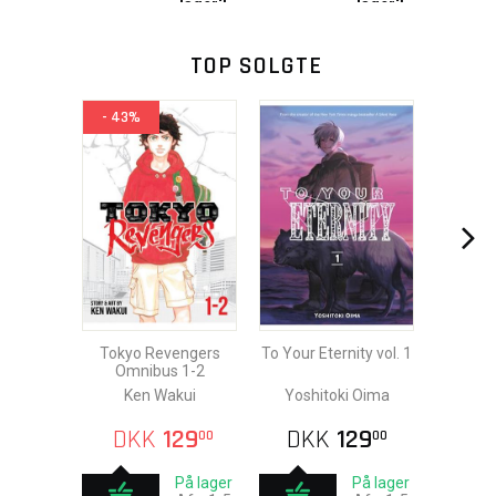
lager?
lager?
TOP SOLGTE
- 43%
Tokyo Revengers
To Your Eternity vol. 1
Omnibus 1-2
Ken Wakui
Yoshitoki Oima
DKK
129
DKK
129
00
00
På lager
På lager