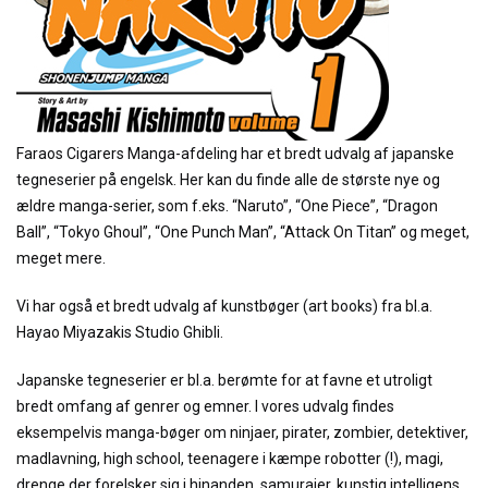
Faraos Cigarers Manga-afdeling har et bredt udvalg af japanske
tegneserier på engelsk. Her kan du finde alle de største nye og
ældre manga-serier, som f.eks. “Naruto”, “One Piece”, “Dragon
Ball”, “Tokyo Ghoul”, “One Punch Man”, “Attack On Titan” og meget,
meget mere.
Vi har også et bredt udvalg af kunstbøger (art books) fra bl.a.
Hayao Miyazakis Studio Ghibli.
Japanske tegneserier er bl.a. berømte for at favne et utroligt
bredt omfang af genrer og emner. I vores udvalg findes
eksempelvis manga-bøger om ninjaer, pirater, zombier, detektiver,
madlavning, high school, teenagere i kæmpe robotter (!), magi,
drenge der forelsker sig i hinanden, samuraier, kunstig intelligens