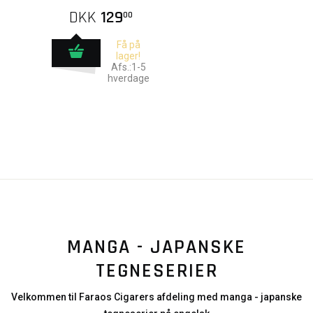
DKK
129
00
Få på
lager!
Afs.:1-5
hverdage
MANGA - JAPANSKE
TEGNESERIER
Velkommen til Faraos Cigarers afdeling med manga - japanske