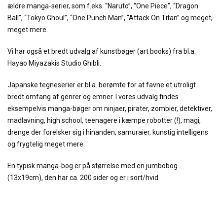
ældre manga-serier, som f.eks. “Naruto”, “One Piece”, “Dragon
Ball”, “Tokyo Ghoul”, “One Punch Man”, “Attack On Titan” og meget,
meget mere.
Vi har også et bredt udvalg af kunstbøger (art books) fra bl.a.
Hayao Miyazakis Studio Ghibli.
Japanske tegneserier er bl.a. berømte for at favne et utroligt
bredt omfang af genrer og emner. I vores udvalg findes
eksempelvis manga-bøger om ninjaer, pirater, zombier, detektiver,
madlavning, high school, teenagere i kæmpe robotter (!), magi,
drenge der forelsker sig i hinanden, samuraier, kunstig intelligens
og frygtelig meget mere.
En typisk manga-bog er på størrelse med en jumbobog
(13x19cm), den har ca. 200 sider og er i sort/hvid.