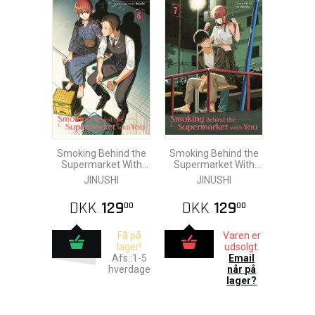
Smoking Behind the
Smoking Behind the
Supermarket With
Supermarket With
You vol. 6
You vol. 7
JINUSHI
JINUSHI
DKK
129
DKK
129
00
00
Få på
Varen er
lager!
udsolgt.
Afs.:1-5
Email
hverdage
når på
lager?