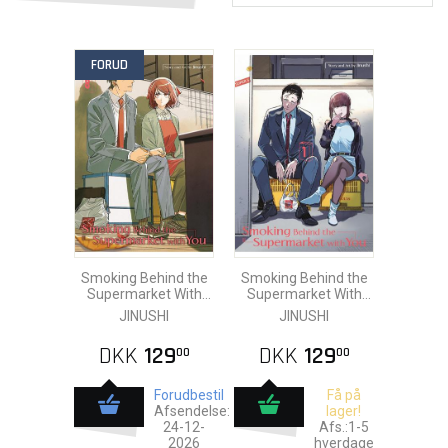
FORUD
Smoking Behind the
Smoking Behind the
Supermarket With
Supermarket With
You vol. 8
You vol. 1
JINUSHI
JINUSHI
DKK
129
DKK
129
00
00
Forudbestil
Få på
Afsendelse:
lager!
24-12-
Afs.:1-5
2026
hverdage