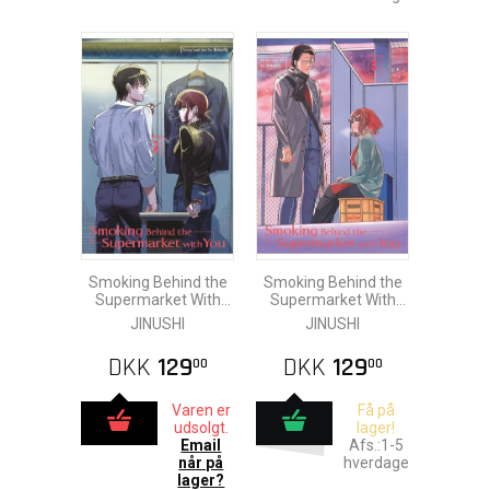
Smoking Behind the
Smoking Behind the
Supermarket With
Supermarket With
You vol. 2
You vol. 3
JINUSHI
JINUSHI
DKK
129
DKK
129
00
00
Varen er
Få på
udsolgt.
lager!
Email
Afs.:1-5
når på
hverdage
lager?