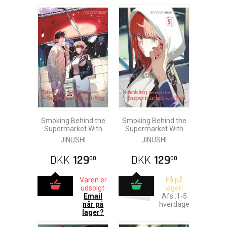
Smoking Behind the
Smoking Behind the
Supermarket With
Supermarket With
You vol. 4
You vol. 5
JINUSHI
JINUSHI
DKK
129
DKK
129
00
00
Varen er
Få på
udsolgt.
lager!
Email
Afs.:1-5
når på
hverdage
lager?