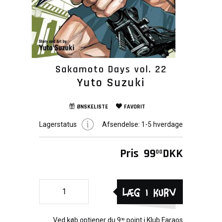
Sakamoto Days vol. 22
Yuto Suzuki
ØNSKELISTE
FAVORIT
Lagerstatus
Afsendelse:
1-5 hverdage
Pris
99
DKK
00
Læg i kurv
Ved køb optjener du
9
point i
Klub Faraos
90