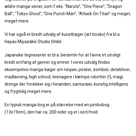
ældre manga-serier, som f.eks. “Naruto”, “One Piece”, “Dragon
Ball”, “Tokyo Ghoul”, “One Punch Man”, “Attack On Titan” og meget,
meget mere.
Vi har også et bredt udvalg af kunstbøger (art books) fra bl.a.
Hayao Miyazakis Studio Ghibli.
Japanske tegneserier er bl.a. berømte for at favne et utroligt
bredt omfang af genrer og emner. I vores udvalg findes
eksempelvis manga-bøger om ninjaer, pirater, zombier, detektiver,
madlavning, high school, teenagere i kæmpe robotter (!), magi,
drenge der forelsker sig i hinanden, samuraier, kunstig intelligens
og frygtelig meget mere.
En typisk manga-bog er på størrelse med en jumbobog
(13x19cm), den har ca. 200 sider og er i sort/hvid.