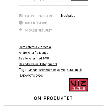
Trustpilot
FRI FRAGT OVER 499,-
HURTIG LEVERING
14 DAGES RETURRET
Flere varer fra Viz Media
Andre varer fra Manga
Se alle varer med S-T-U
Se andre varer i kategorien S
Tags:
Manga
Sakamoto Days
Viz
Yuto Suzuki
SAKAMOTO DAYS
OM PRODUKTET