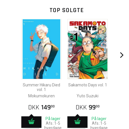
TOP SOLGTE
Summer Hikaru Died
Sakamoto Days vol. 1
vol. 1
Mokumokuren
Yuto Suzuki
DKK
149
DKK
99
00
00
På lager
På lager
Afs.:1-5
Afs.:1-5
hverdage
hverdage