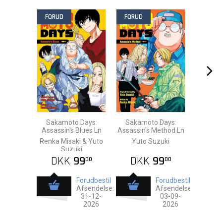
FORUD
FORUD
Sakamoto Days:
Sakamoto Days:
Assassin's Blues Ln
Assassin's Method Ln
Renka Misaki & Yuto
Yuto Suzuki
Suzuki
DKK
99
DKK
99
00
00
Forudbestil
Forudbestil
Afsendelse:
Afsendelse:
31-12-
03-09-
2026
2026