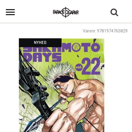
Varenr. 9781974765829
NYHED