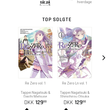
når på
hverdage
lager?
TOP SOLGTE
Re Zero vol. 1
Re Zero Ln vol. 1
Tappei Nagatsuki &
Tappei Nagatsuki &
Daichi Matsuse
Shinichirou Otsuka
DKK
129
DKK
129
00
00