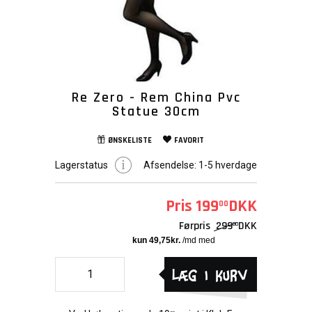
Re Zero - Rem China Pvc
Statue 30cm
ØNSKELISTE
FAVORIT
Lagerstatus
Afsendelse:
1-5 hverdage
Pris
199
DKK
00
Førpris
299
DKK
00
Læg i kurv