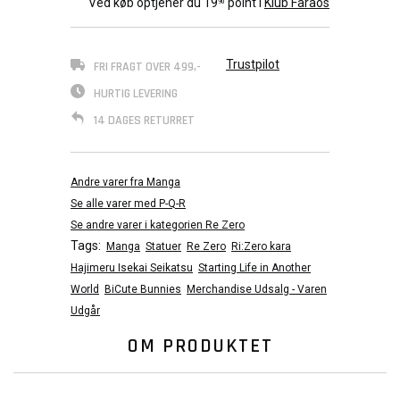
Ved køb optjener du
19
point i
Klub Faraos
90
Trustpilot
FRI FRAGT OVER 499,-
HURTIG LEVERING
14 DAGES RETURRET
Andre varer fra Manga
Se alle varer med P-Q-R
Se andre varer i kategorien Re Zero
Tags:
Manga
Statuer
Re Zero
Ri:Zero kara
Hajimeru Isekai Seikatsu
Starting Life in Another
World
BiCute Bunnies
Merchandise Udsalg - Varen
Udgår
OM PRODUKTET