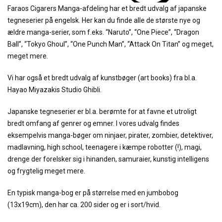
Faraos Cigarers Manga-afdeling har et bredt udvalg af japanske
tegneserier på engelsk. Her kan du finde alle de største nye og
ældre manga-serier, som f.eks. “Naruto”, “One Piece”, “Dragon
Ball”, “Tokyo Ghoul”, “One Punch Man”, “Attack On Titan” og meget,
meget mere.
Vi har også et bredt udvalg af kunstbøger (art books) fra bl.a.
Hayao Miyazakis Studio Ghibli.
Japanske tegneserier er bl.a. berømte for at favne et utroligt
bredt omfang af genrer og emner. I vores udvalg findes
eksempelvis manga-bøger om ninjaer, pirater, zombier, detektiver,
madlavning, high school, teenagere i kæmpe robotter (!), magi,
drenge der forelsker sig i hinanden, samuraier, kunstig intelligens
og frygtelig meget mere.
En typisk manga-bog er på størrelse med en jumbobog
(13x19cm), den har ca. 200 sider og er i sort/hvid.