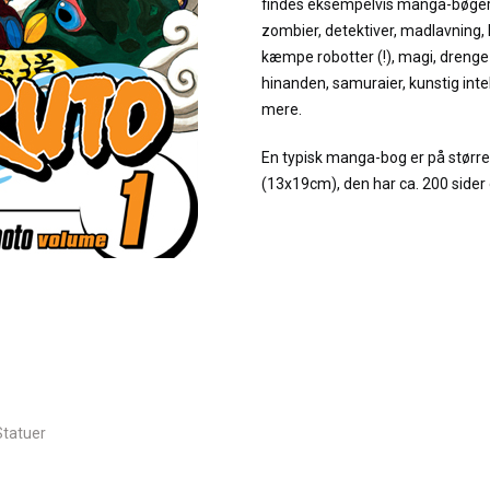
findes eksempelvis manga-bøger o
zombier, detektiver, madlavning, 
kæmpe robotter (!), magi, drenge d
hinanden, samuraier, kunstig inte
mere.
En typisk manga-bog er på stør
(13x19cm), den har ca. 200 sider o
Statuer