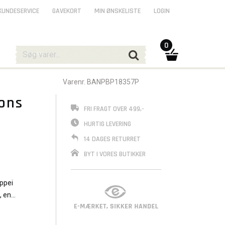
KUNDESERVICE
GAVEKORT
MIN ØNSKELISTE
LOGIN
0
Varenr. BANPBP18357P
ons
FRI FRAGT OVER 499,-
HURTIG LEVERING
14 DAGES RETURRET
BYT I VORES BUTIKKER
appei
, en
j hjem