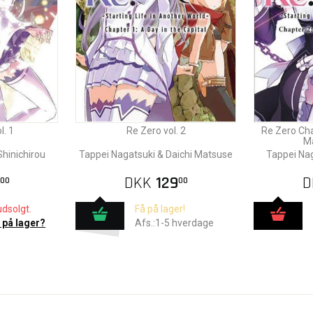
l. 1
Re Zero vol. 2
Re Zero Cha
Ma
Shinichirou
Tappei Nagatsuki & Daichi Matsuse
Tappei Nag
DKK
129
D
00
00
udsolgt.
Få på lager!
 på lager?
Afs.:1-5 hverdage