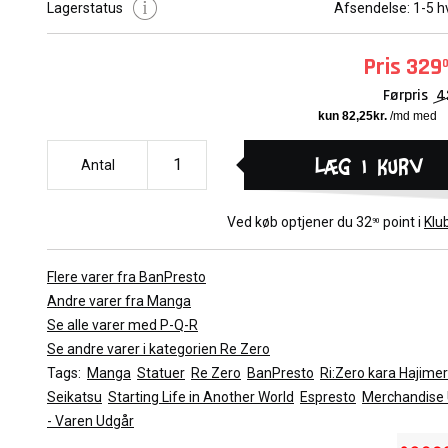
Lagerstatus
Afsendelse:
1-5 h
Udforsk vores kæmpe udvalg af autentiske Manga og Anime sta
Pris
329
Altid 100% officielt merchandise.
Førpris
4
Læg i kurv
Antal
Ved køb optjener du
32
point i
Klu
90
Flere varer fra BanPresto
Andre varer fra Manga
Se alle varer med P-Q-R
Se andre varer i kategorien Re Zero
Tags:
Manga
Statuer
Re Zero
BanPresto
Ri:Zero kara Hajimer
Seikatsu
Starting Life in Another World
Espresto
Merchandise 
- Varen Udgår