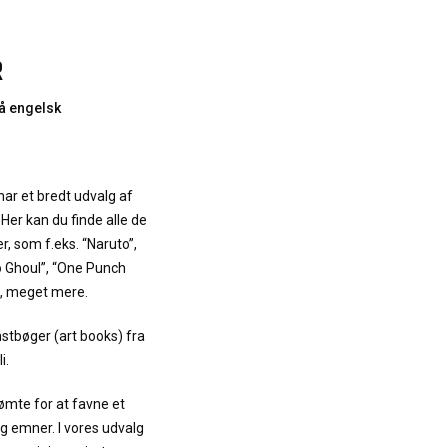
R
å engelsk
ar et bredt udvalg af
Her kan du finde alle de
, som f.eks. “Naruto”,
o Ghoul”, “One Punch
t, meget mere.
nstbøger (art books) fra
i.
ømte for at favne et
g emner. I vores udvalg