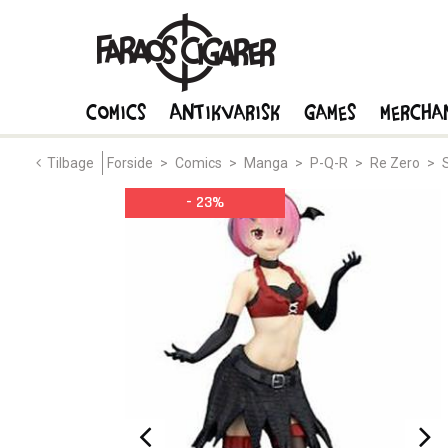
Comics
Antikvarisk
Games
Mercha
Tilbage
Forside
>
Comics
>
Manga
>
P-Q-R
>
Re Zero
>
- 23%