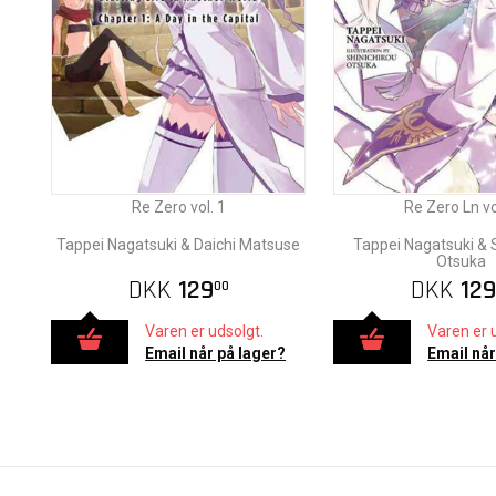
Re Zero vol. 1
Re Zero Ln vo
Tappei Nagatsuki & Daichi Matsuse
Tappei Nagatsuki & 
Otsuka
DKK
129
DKK
129
00
Varen er udsolgt.
Varen er 
Email når på lager?
Email når