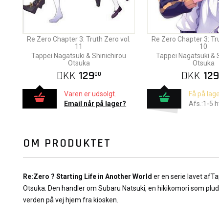
Re Zero Chapter 3: Truth Zero vol.
Re Zero Chapter 3: Tru
11
10
Tappei Nagatsuki & Shinichirou
Tappei Nagatsuki & 
Otsuka
Otsuka
DKK
129
DKK
129
00
Varen er udsolgt.
Få på lage
Email når på lager?
Afs.:1-5 
OM PRODUKTET
Re:Zero ? Starting Life in Another World
er en serie lavet afT
Otsuka. Den handler om Subaru Natsuki, en hikikomori som pludse
verden på vej hjem fra kiosken.