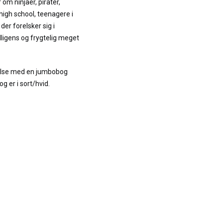
m ninjaer, pirater,
high school, teenagere i
er forelsker sig i
lligens og frygtelig meget
relse med en jumbobog
g er i sort/hvid.