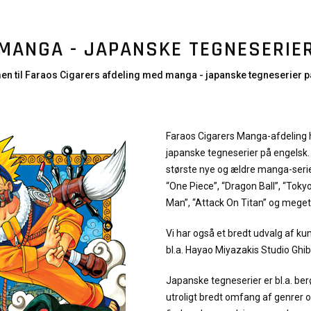
MANGA - JAPANSKE TEGNESERIE
n til Faraos Cigarers afdeling med manga - japanske tegneserier p
Faraos Cigarers Manga-afdeling h
japanske tegneserier på engelsk. 
største nye og ældre manga-serier
“One Piece”, “Dragon Ball”, “Toky
Man”, “Attack On Titan” og mege
Vi har også et bredt udvalg af ku
bl.a. Hayao Miyazakis Studio Ghibl
Japanske tegneserier er bl.a. ber
utroligt bredt omfang af genrer o