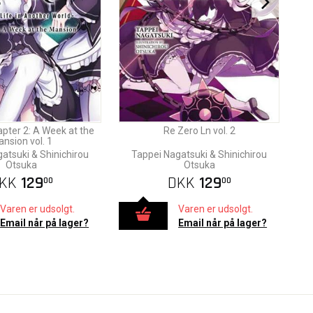
pter 2: A Week at the
Re Zero Ln vol. 2
nsion vol. 1
atsuki & Shinichirou
Tappei Nagatsuki & Shinichirou
Otsuka
Otsuka
KK
129
DKK
129
00
00
Varen er udsolgt.
Varen er udsolgt.
Email når på lager?
Email når på lager?