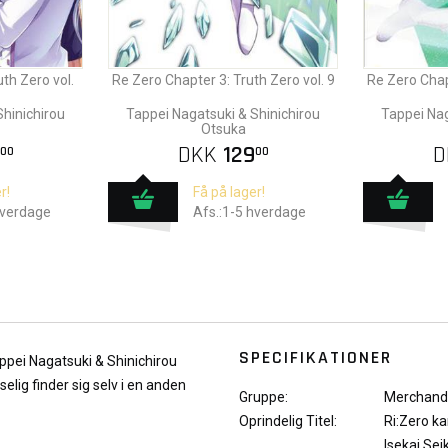
th Zero vol.
Re Zero Chapter 3: Truth Zero vol. 9
Re Zero Chapt
Shinichirou
Tappei Nagatsuki & Shinichirou
Tappei Nag
Otsuka
DKK
129
D
00
00
r!
Få på lager!
hverdage
Afs.:1-5 hverdage
SPECIFIKATIONER
appei Nagatsuki & Shinichirou
lig finder sig selv i en anden
Gruppe:
Merchand
Oprindelig Titel:
Ri:Zero k
Isekai Sei