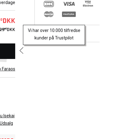
verdage
tuer.
DKK
00
29
DKK
00
Vi har over 10.000 tilfredse
Trustpilot
kunder på Trustpilot
b Faraos
u Isekai
Udsalg