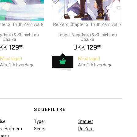
er 3: Truth Zero vol. 8
Re Zero Chapter 3: Truth Zero vol. 7
atsuki & Shinichirou
Tappei Nagatsuki & Shinichirou
Otsuka
Otsuka
KK
129
DKK
129
00
00
Få på lager!
Få på lager!
Afs.:1-5 hverdage
Afs.:1-5 hverdage
SØGEFILTRE
ise
Type:
Statuer
ara Hajimeru
Serie:
Re Zero
katsu