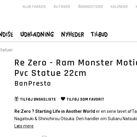
KLUB FARAOS
BUTIKKER
ÅBNINGSTIDER
KALENDER
ndise
Udklædning
Nyheder
Tilbud
Statuer
Re Zero - Ram Monster Moti
- 23%
Pvc Statue 22cm
BanPresto
TILFØJ
ØNSKELISTE
TILFØJ SOM
FAVORIT
Re:Zero ? Starting Life in Another World
er en serie lavet afT
Nagatsuki & Shinichirou Otsuka. Den handler om Subaru Natsuki
hikikomori som pludselig finder sig selv i en anden verden på ve
Læs mere
fra kiosken.