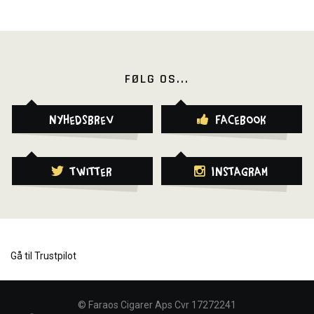
FØLG OS...
Nyhedsbrev
Facebook
Twitter
Instagram
Gå til Trustpilot
©
Faraos Cigarer Aps Cvr 17272241