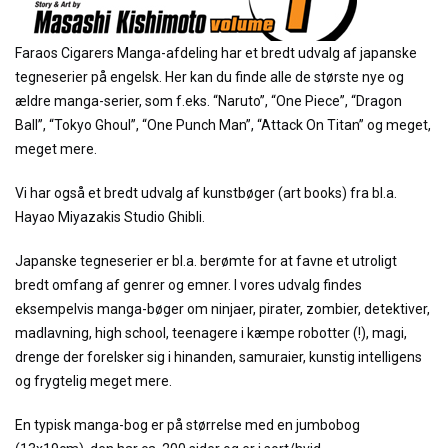
Faraos Cigarers Manga-afdeling har et bredt udvalg af japanske
tegneserier på engelsk. Her kan du finde alle de største nye og
ældre manga-serier, som f.eks. “Naruto”, “One Piece”, “Dragon
Ball”, “Tokyo Ghoul”, “One Punch Man”, “Attack On Titan” og meget,
meget mere.
Vi har også et bredt udvalg af kunstbøger (art books) fra bl.a.
Hayao Miyazakis Studio Ghibli.
Japanske tegneserier er bl.a. berømte for at favne et utroligt
bredt omfang af genrer og emner. I vores udvalg findes
eksempelvis manga-bøger om ninjaer, pirater, zombier, detektiver,
madlavning, high school, teenagere i kæmpe robotter (!), magi,
drenge der forelsker sig i hinanden, samuraier, kunstig intelligens
og frygtelig meget mere.
En typisk manga-bog er på størrelse med en jumbobog