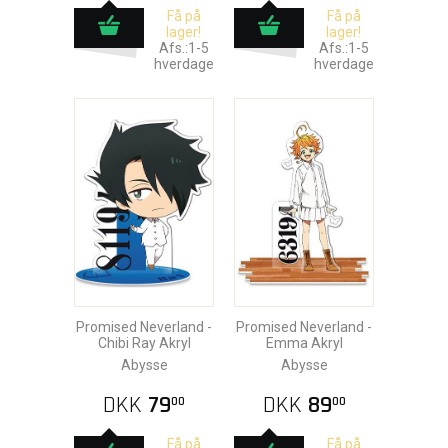
Få på
Få på
lager!
lager!
Afs.:1-5
Afs.:1-5
hverdage
hverdage
Promised Neverland -
Promised Neverland -
Chibi Ray Akryl
Emma Akryl
Abysse
Abysse
DKK
79
DKK
89
00
00
Få på
Få på