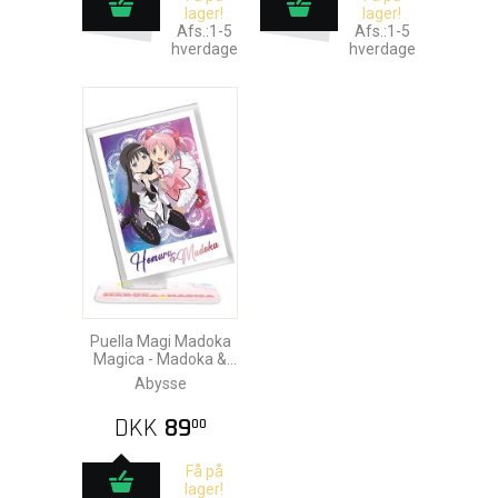
lager!
lager!
Afs.:1-5
Afs.:1-5
hverdage
hverdage
Puella Magi Madoka
Magica - Madoka &
Homura Akryl
Abysse
DKK
89
00
Få på
lager!