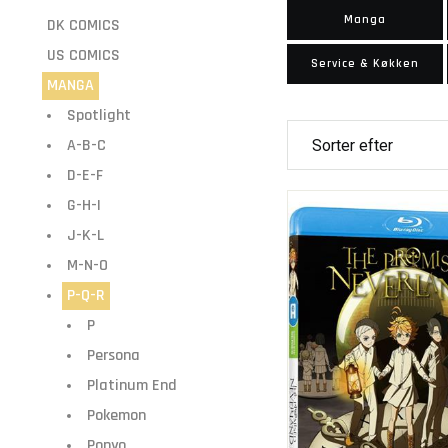
Manga
DK COMICS
US COMICS
Service & Køkken
MANGA
Spotlight
A-B-C
D-E-F
G-H-I
J-K-L
M-N-O
P-Q-R
P
Persona
Platinum End
Pokemon
Ponyo