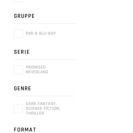
GRUPPE
DVD & BLU-RAY
SERIE
PROMISED
NEVERLAND
GENRE
DARK FANTASY,
SCIENCE FICTION,
THRILLER
FORMAT