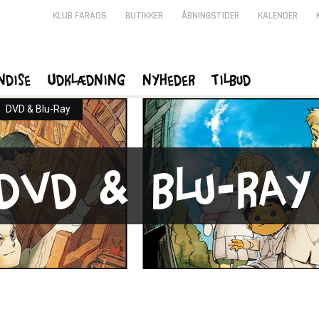
KLUB FARAOS
BUTIKKER
ÅBNINGSTIDER
KALENDER
ndise
Udklædning
Nyheder
Tilbud
>
DVD & Blu-Ray
DVD & Blu-Ray