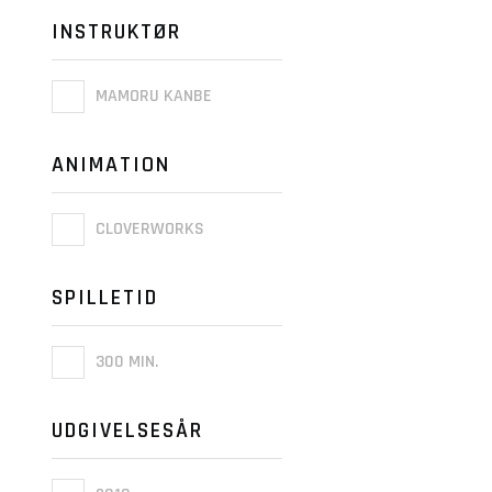
INSTRUKTØR
MAMORU KANBE
ANIMATION
CLOVERWORKS
SPILLETID
300 MIN.
UDGIVELSESÅR