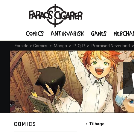
Comics
Antikvarisk
Games
Mercha
Forside
>
Comics
>
Manga
>
P-Q-R
>
Promised Neverland
COMICS
Tilbage