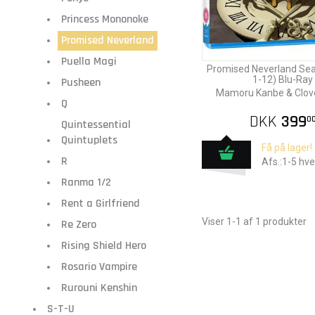
Princess Mononoke
Promised Neverland
Puella Magi
Promised Neverland Sea
1-12) Blu-Ray
Pusheen
Mamoru Kanbe & Clov
Q
DKK
399
0
Quintessential
Quintuplets
Få på lager!
R
Afs.:1-5 hv
Ranma 1/2
Rent a Girlfriend
Viser 1-1 af 1 produkter
Re Zero
Rising Shield Hero
Rosario Vampire
Rurouni Kenshin
S-T-U