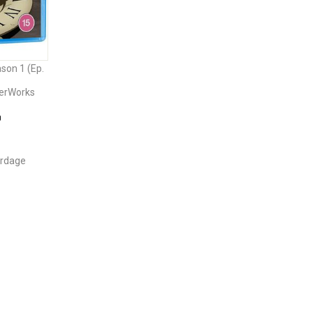
son 1 (Ep.
erWorks
0
erdage