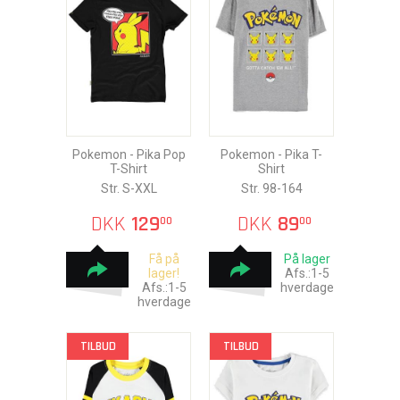
Pokemon - Pika Pop
Pokemon - Pika T-
T-Shirt
Shirt
Str. S-XXL
Str. 98-164
DKK
129
DKK
89
00
00
Få på
På lager
lager!
Afs.:1-5
Afs.:1-5
hverdage
hverdage
TILBUD
TILBUD