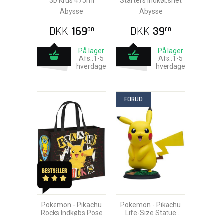
3D Krus 475ml
Starters Indkøbsnet
Abysse
Abysse
DKK
169
DKK
39
00
00
På lager
På lager
Afs.:1-5
Afs.:1-5
hverdage
hverdage
FORUD
Pokemon - Pikachu
Pokemon - Pikachu
Rocks Indkøbs Pose
Life-Size Statue
47cm