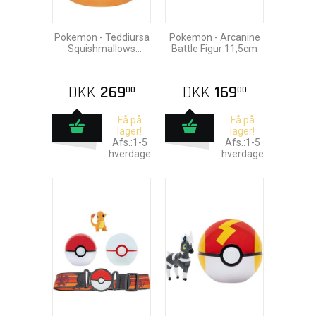
Pokemon - Teddiursa
Pokemon - Arcanine
Squishmallows
Battle Figur 11,5cm
Bamse 25cm
DKK
269
DKK
169
00
00
Få på
Få på
lager!
lager!
Afs.:1-5
Afs.:1-5
hverdage
hverdage