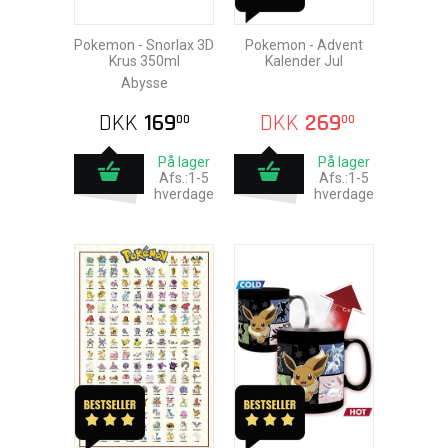
Pokemon - Snorlax 3D
Pokemon - Advent
Krus 350ml
Kalender Jul
Abysse
DKK
169
DKK
269
00
00
På lager
På lager
Afs.:1-5
Afs.:1-5
hverdage
hverdage