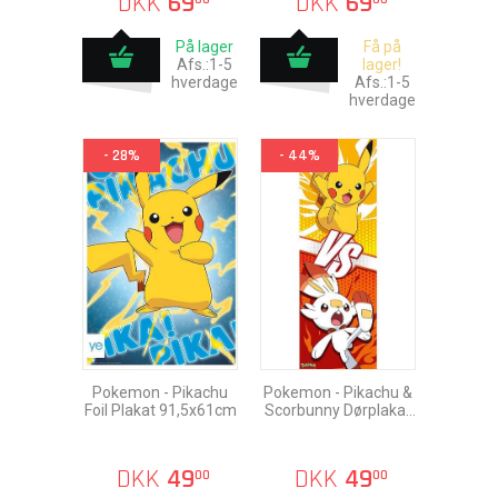
DKK
69
DKK
69
På lager
Få på
Afs.:1-5
lager!
hverdage
Afs.:1-5
hverdage
- 28%
- 44%
Pokemon - Pikachu
Pokemon - Pikachu &
Foil Plakat 91,5x61cm
Scorbunny Dørplakat
53x158cm
DKK
49
DKK
49
00
00