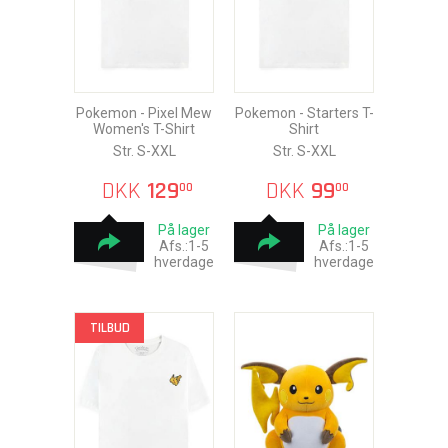
Pokemon - Pixel Mew
Pokemon - Starters T-
Women's T-Shirt
Shirt
Str. S-XXL
Str. S-XXL
DKK
129
DKK
99
00
00
På lager
På lager
Afs.:1-5
Afs.:1-5
hverdage
hverdage
TILBUD