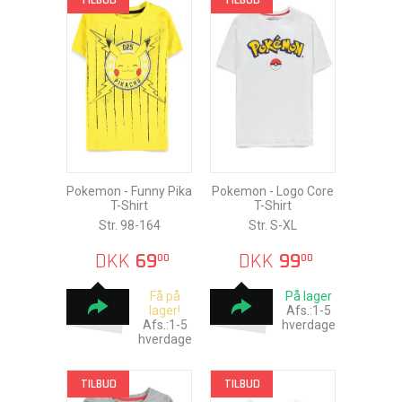
TILBUD
TILBUD
Pokemon - Funny Pika
Pokemon - Logo Core
T-Shirt
T-Shirt
Str. 98-164
Str. S-XL
DKK
69
DKK
99
00
00
Få på
På lager
lager!
Afs.:1-5
Afs.:1-5
hverdage
hverdage
TILBUD
TILBUD