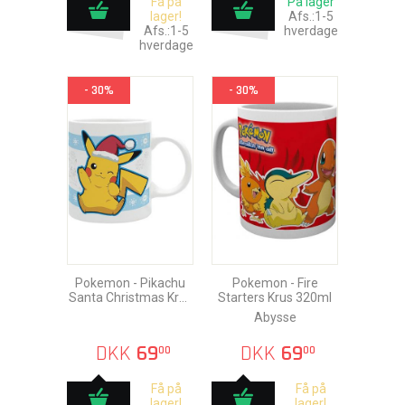
Få på
På lager
lager!
Afs.:1-5
Afs.:1-5
hverdage
hverdage
- 30%
- 30%
Pokemon - Pikachu
Pokemon - Fire
Santa Christmas Krus
Starters Krus 320ml
320ml
Abysse
DKK
69
DKK
69
00
00
Få på
Få på
lager!
lager!