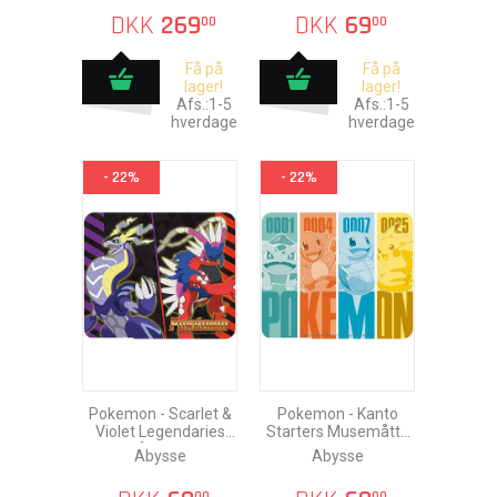
DKK
269
DKK
69
00
00
Få på
Få på
lager!
lager!
Afs.:1-5
Afs.:1-5
hverdage
hverdage
- 22%
- 22%
Pokemon - Scarlet &
Pokemon - Kanto
Violet Legendaries
Starters Musemåtte
Musemåtte 23x19cm
23x19cm
Abysse
Abysse
00
00