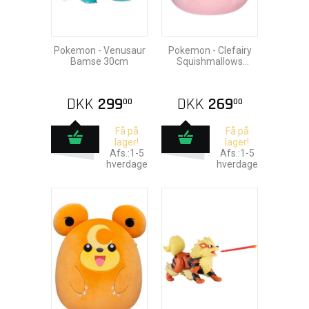
Pokemon - Venusaur
Pokemon - Clefairy
Bamse 30cm
Squishmallows
Bamse25cm
DKK
299
DKK
269
00
00
Få på
Få på
lager!
lager!
Afs.:1-5
Afs.:1-5
hverdage
hverdage