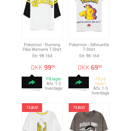
Pokemon - Running
Pokemon - Silhouette
Pika Women's T-Shirt
T-Shirt
Str. 98-164
Str. 98-164
DKK
99
DKK
69
00
00
På lager
Få på
Afs.:1-5
lager!
hverdage
Afs.:1-5
hverdage
TILBUD
TILBUD