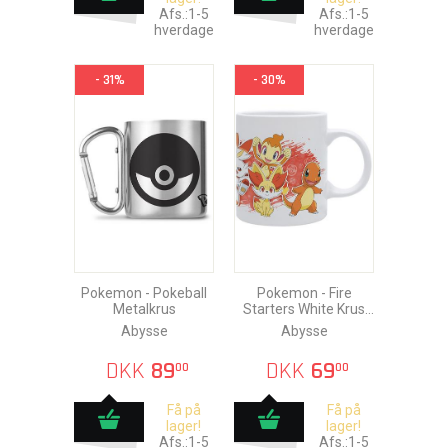
Afs.:1-5
Afs.:1-5
hverdage
hverdage
- 31%
- 30%
Pokemon - Pokeball
Pokemon - Fire
Metalkrus
Starters White Krus
320ml
Abysse
Abysse
DKK
89
DKK
69
00
00
Få på
Få på
lager!
lager!
Afs.:1-5
Afs.:1-5