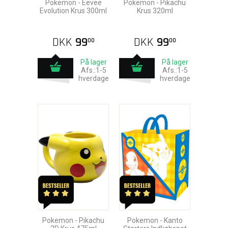
Pokemon - Eevee
Pokemon - Pikachu
Evolution Krus 300ml
Krus 320ml
DKK
99
DKK
99
00
00
På lager
På lager
Afs.:1-5
Afs.:1-5
hverdage
hverdage
Pokemon - Pikachu
Pokemon - Kanto