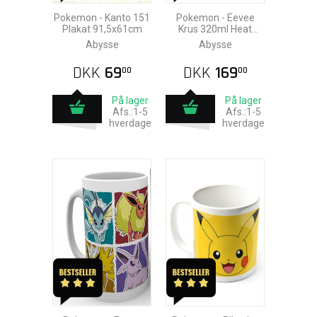
Pokemon - Kanto 151
Pokemon - Eevee
Plakat 91,5x61cm
Krus 320ml Heat
Change
Abysse
Abysse
DKK
69
DKK
169
00
00
På lager
På lager
Afs.:1-5
Afs.:1-5
hverdage
hverdage