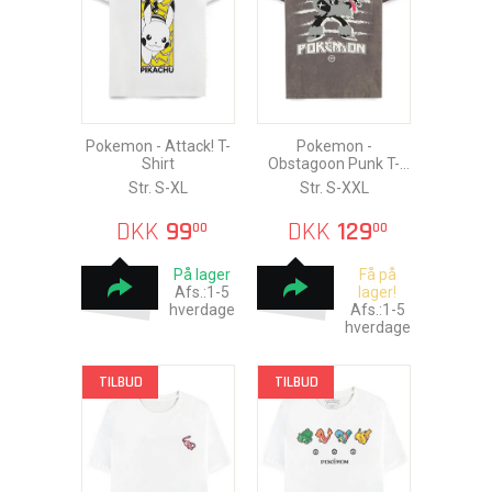
Pokemon - Attack! T-
Pokemon -
Shirt
Obstagoon Punk T-
Shirt
Str. S-XL
Str. S-XXL
DKK
99
DKK
129
00
00
På lager
Få på
Afs.:1-5
lager!
hverdage
Afs.:1-5
hverdage
TILBUD
TILBUD