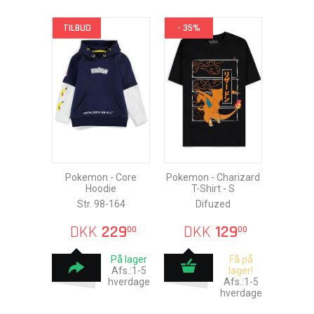
TILBUD
- 35%
Pokemon - Core
Pokemon - Charizard
Hoodie
T-Shirt - S
Str. 98-164
Difuzed
DKK
229
DKK
129
00
00
På lager
Få på
Afs.:1-5
lager!
hverdage
Afs.:1-5
hverdage