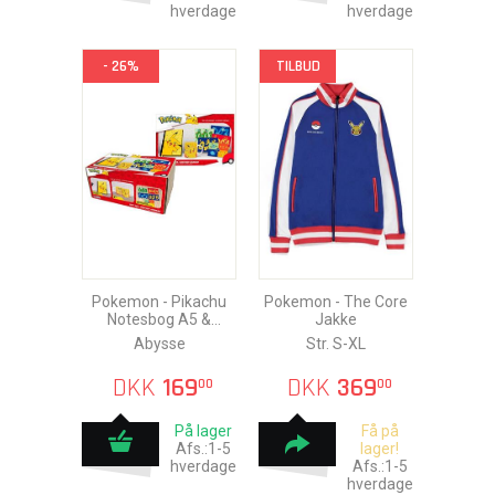
hverdage
hverdage
- 26%
TILBUD
Pokemon - Pikachu
Pokemon - The Core
Notesbog A5 &
Jakke
Poskort & Krus 320ml
Abysse
Str. S-XL
DKK
169
DKK
369
00
00
På lager
Få på
Afs.:1-5
lager!
hverdage
Afs.:1-5
hverdage