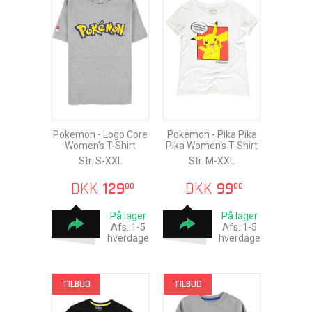
Pokemon - Logo Core
Pokemon - Pika Pika
Women's T-Shirt
Pika Women's T-Shirt
Str. S-XXL
Str. M-XXL
DKK
129
DKK
99
00
00
På lager
På lager
Afs.:1-5
Afs.:1-5
hverdage
hverdage
TILBUD
TILBUD