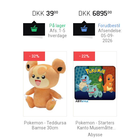
DKK
39
DKK
6895
00
00
På lager
Forudbestil
Afs.:1-5
Afsendelse:
hverdage
05-09-
2026
- 32%
- 22%
Pokemon - Teddiursa
Pokemon - Starters
Bamse 30cm
Kanto Musemåtte
23x19cm
Abysse