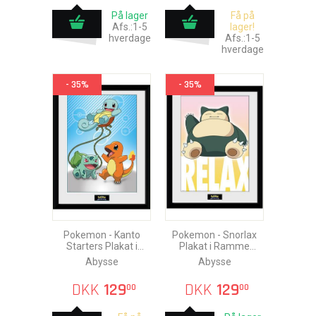
På lager
Få på
Afs.:1-5
lager!
hverdage
Afs.:1-5
hverdage
- 35%
- 35%
Pokemon - Kanto
Pokemon - Snorlax
Starters Plakat i
Plakat i Ramme
Ramme 30x40cm
30x40cm
Abysse
Abysse
DKK
129
DKK
129
00
00