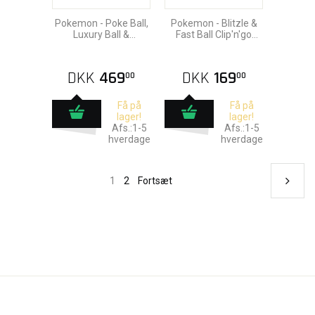
Pokemon - Poke Ball,
Pokemon - Blitzle &
Luxury Ball &
Fast Ball Clip'n'go
Charmander Clip'n'go
Action Figurer
Action Figurer
DKK
469
DKK
169
00
00
Få på
Få på
lager!
lager!
Afs.:1-5
Afs.:1-5
hverdage
hverdage
1
2
Fortsæt