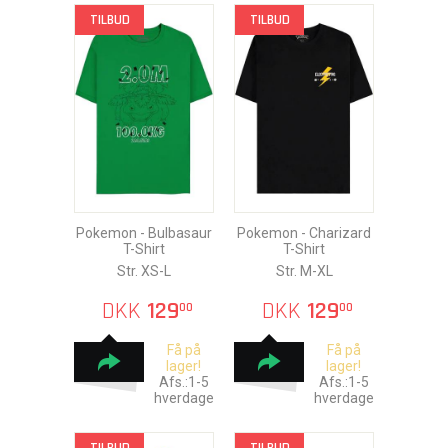
TILBUD
TILBUD
Pokemon - Bulbasaur
Pokemon - Charizard
T-Shirt
T-Shirt
Str. XS-L
Str. M-XL
DKK
129
DKK
129
00
00
Få på
Få på
lager!
lager!
Afs.:1-5
Afs.:1-5
hverdage
hverdage