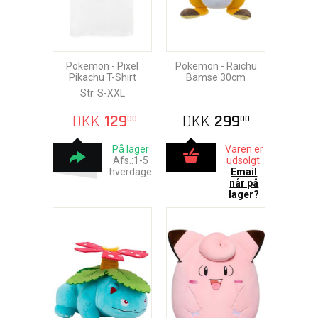
Pokemon - Pixel
Pokemon - Raichu
Pikachu T-Shirt
Bamse 30cm
Str. S-XXL
DKK
129
DKK
299
00
00
På lager
Varen er
Afs.:1-5
udsolgt.
hverdage
Email
når på
lager?