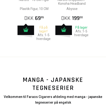
Konoha Headband
Plastik Figur, 10 CM
Abysse
DKK
69
DKK
199
95
00
Få på
På lager
lager!
Afs.:1-5
Afs.:1-5
hverdage
hverdage
MANGA - JAPANSKE
TEGNESERIER
Velkommen til Faraos Cigarers afdeling med manga - japanske
tegneserier på engelsk