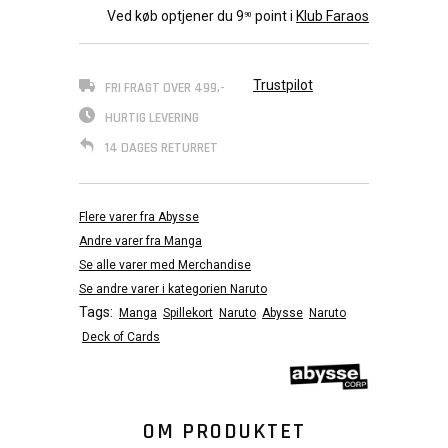
Ved køb optjener du
9
point i
Klub Faraos
90
Trustpilot
FRI FRAGT OVER 499,-
HURTIG LEVERING
14 DAGES RETURRET
Flere varer fra Abysse
Andre varer fra Manga
Se alle varer med Merchandise
Se andre varer i kategorien Naruto
Tags:
Manga
Spillekort
Naruto
Abysse
Naruto
Deck of Cards
OM PRODUKTET