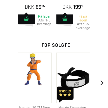
DKK
69
DKK
199
95
95
På lager
Få på
Afs.:1-5
lager!
hverdage
Afs.:1-5
hverdage
TOP SOLGTE
Naruto - 10 CM Figur
Naruto Shippuden -