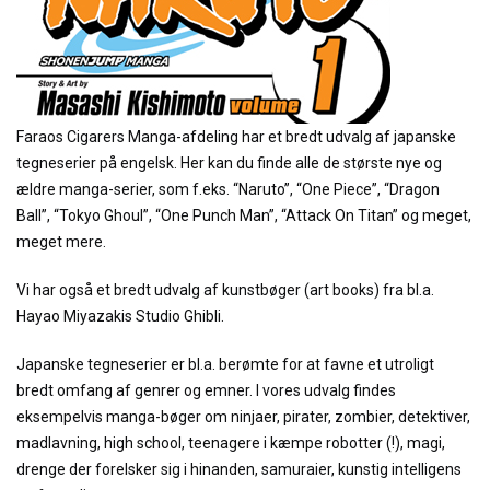
Faraos Cigarers Manga-afdeling har et bredt udvalg af japanske
tegneserier på engelsk. Her kan du finde alle de største nye og
ældre manga-serier, som f.eks. “Naruto”, “One Piece”, “Dragon
Ball”, “Tokyo Ghoul”, “One Punch Man”, “Attack On Titan” og meget,
meget mere.
Vi har også et bredt udvalg af kunstbøger (art books) fra bl.a.
Hayao Miyazakis Studio Ghibli.
Japanske tegneserier er bl.a. berømte for at favne et utroligt
bredt omfang af genrer og emner. I vores udvalg findes
eksempelvis manga-bøger om ninjaer, pirater, zombier, detektiver,
madlavning, high school, teenagere i kæmpe robotter (!), magi,
drenge der forelsker sig i hinanden, samuraier, kunstig intelligens