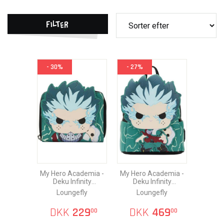
Filter
- 30%
- 27%
My Hero Academia -
My Hero Academia -
Deku Infinity
Deku Infinity
Loungefly Pung
Loungefly Rygsæk
Loungefly
Loungefly
DKK
229
DKK
469
00
00