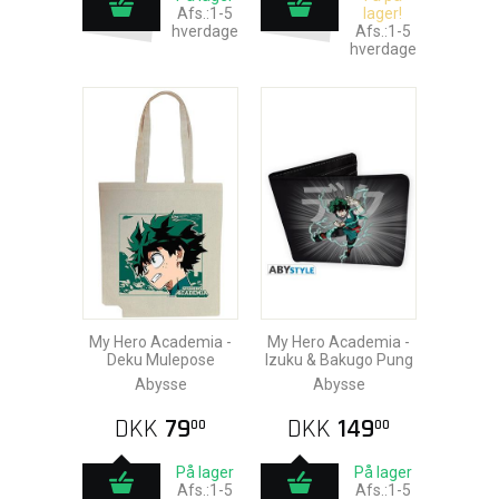
Afs.:1-5
lager!
hverdage
Afs.:1-5
hverdage
My Hero Academia -
My Hero Academia -
Deku Mulepose
Izuku & Bakugo Pung
Abysse
Abysse
DKK
79
DKK
149
00
00
På lager
På lager
Afs.:1-5
Afs.:1-5