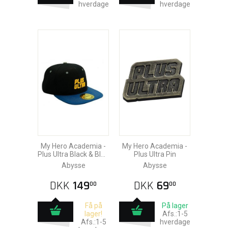
hverdage
hverdage
My Hero Academia -
My Hero Academia -
Plus Ultra Black & Blue
Plus Ultra Pin
Kasket
Abysse
Abysse
DKK
149
DKK
69
00
00
Få på
På lager
lager!
Afs.:1-5
Afs.:1-5
hverdage