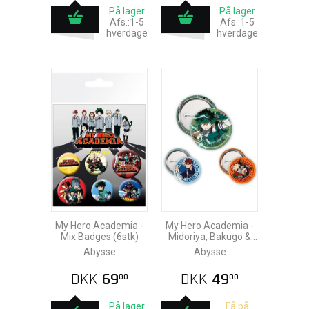
På lager
På lager
Afs.:1-5
Afs.:1-5
hverdage
hverdage
My Hero Academia -
My Hero Academia -
Mix Badges (6stk)
Midoriya, Bakugo &
Todoroki Badges
Abysse
Abysse
(3stk)
DKK
69
DKK
49
00
00
På lager
Få på