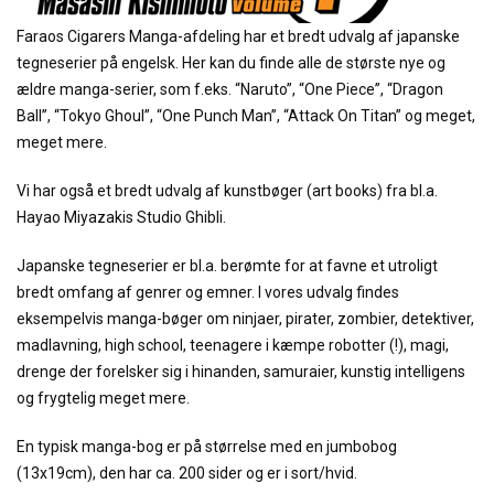
Faraos Cigarers Manga-afdeling har et bredt udvalg af japanske
tegneserier på engelsk. Her kan du finde alle de største nye og
ældre manga-serier, som f.eks. “Naruto”, “One Piece”, “Dragon
Ball”, “Tokyo Ghoul”, “One Punch Man”, “Attack On Titan” og meget,
meget mere.
Vi har også et bredt udvalg af kunstbøger (art books) fra bl.a.
Hayao Miyazakis Studio Ghibli.
Japanske tegneserier er bl.a. berømte for at favne et utroligt
bredt omfang af genrer og emner. I vores udvalg findes
eksempelvis manga-bøger om ninjaer, pirater, zombier, detektiver,
madlavning, high school, teenagere i kæmpe robotter (!), magi,
drenge der forelsker sig i hinanden, samuraier, kunstig intelligens
og frygtelig meget mere.
En typisk manga-bog er på størrelse med en jumbobog
(13x19cm), den har ca. 200 sider og er i sort/hvid.