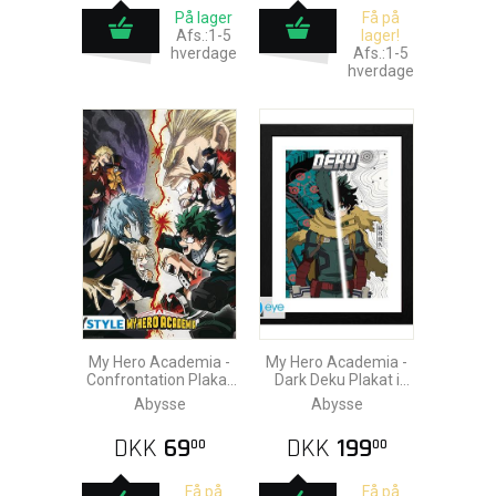
På lager
Få på
Afs.:1-5
lager!
hverdage
Afs.:1-5
hverdage
My Hero Academia -
My Hero Academia -
Confrontation Plakat
Dark Deku Plakat i
91,5x61cm
Ramme 30x40cm
Abysse
Abysse
DKK
69
DKK
199
00
00
Få på
Få på