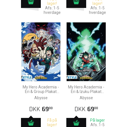
lager!
lager!
Afs.:1-5
Afs.:1-5
hverdage
hverdage
My Hero Academia -
My Hero Academia -
Eri & Group Plakat
Eri & Izuku Plakat
91,5x61cm
91,5x61cm
Abysse
Abysse
DKK
69
DKK
69
00
00
Få på
På lager
lager!
Afs.:1-5