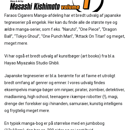
Faraos Cigarers Manga-afdeling har et bredt udvalg af japanske
tegneserier på engelsk. Her kan du finde alle de største nye og
ældre manga-serier, som f.eks. “Naruto”, “One Piece”, “Dragon
Ball”, “Tokyo Ghoul”, “One Punch Man”, “Attack On Titan” og meget,
meget mere.
Vi har også et bredt udvalg af kunstbøger (art books) fra bl.a.
Hayao Miyazakis Studio Ghibli.
Japanske tegneserier er bl.a. berømte for at favne et utroligt
bredt omfang af genrer og emner. I vores udvalg findes
eksempelvis manga-bøger om ninjaer, pirater, zombier, detektiver,
madlavning, high school, teenagere i kæmpe robotter (!), magi,
drenge der forelsker sig i hinanden, samuraier, kunstig intelligens
og frygtelig meget mere.
En typisk manga-bog er på størrelse med en jumbobog