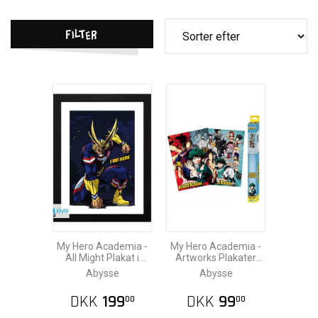
Filter
My Hero Academia -
My Hero Academia -
All Might Plakat i
Artworks Plakater
Ramme 30x40cm
52x38cm (2stk)
Abysse
Abysse
DKK
199
DKK
99
00
00