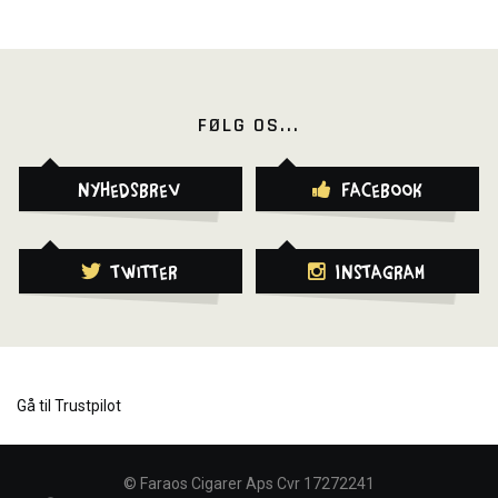
FØLG OS...
Nyhedsbrev
Facebook
Twitter
Instagram
Gå til Trustpilot
©
Faraos Cigarer Aps Cvr 17272241