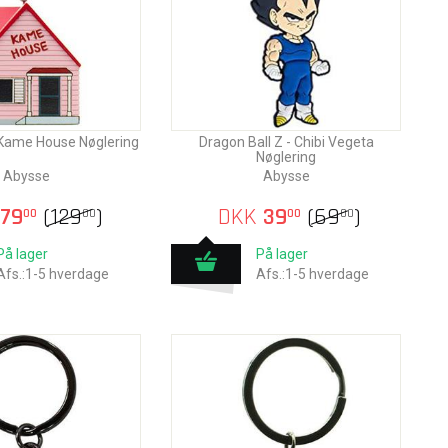
 Kame House Nøglering
Dragon Ball Z - Chibi Vegeta
Nøglering
Abysse
Abysse
79
(
129
)
DKK
39
(
69
)
00
00
00
00
På lager
På lager
Afs.:1-5 hverdage
Afs.:1-5 hverdage