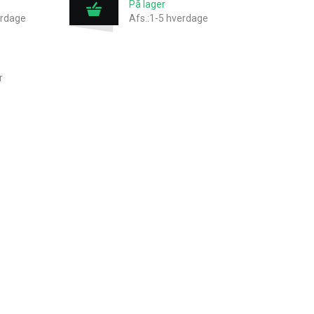
På lager
erdage
Afs.:1-5 hverdage
r