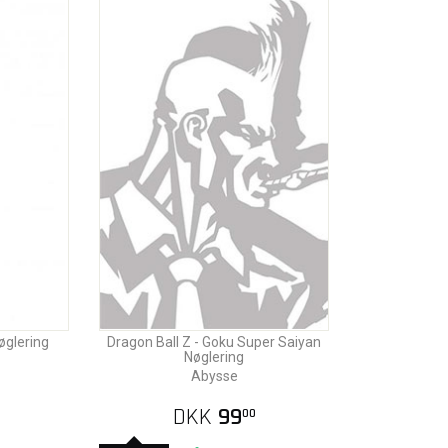
øglering
Dragon Ball Z - Goku Super Saiyan
Nøglering
Abysse
DKK
99
00