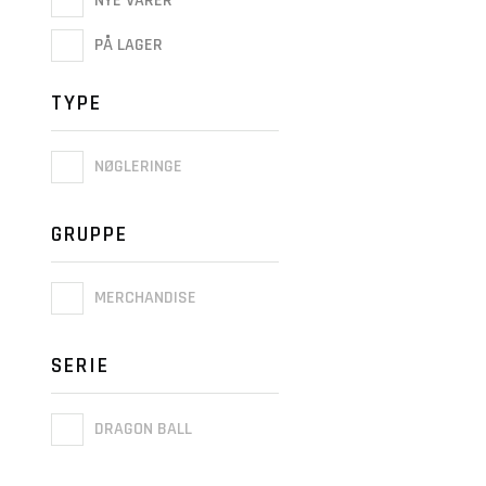
NYE VARER
PÅ LAGER
TYPE
NØGLERINGE
GRUPPE
MERCHANDISE
SERIE
DRAGON BALL