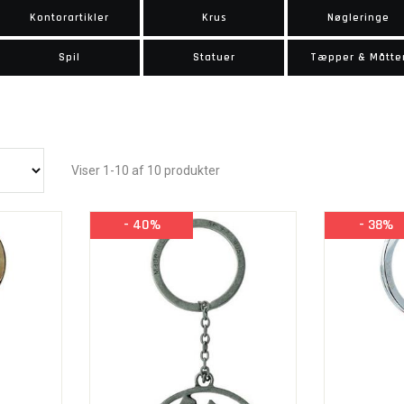
Kontorartikler
Krus
Nøgleringe
Spil
Statuer
Tæpper & Måtte
Viser 1-10 af 10 produkter
- 40%
- 38%