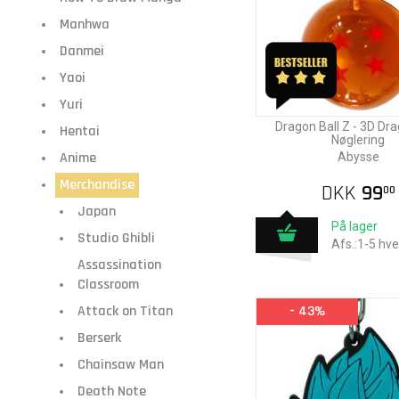
Manhwa
Danmei
Yaoi
Yuri
Dragon Ball Z - 3D Dra
Hentai
Nøglering
Anime
Abysse
Merchandise
DKK
99
00
Japan
På lager
Studio Ghibli
Afs.:1-5 hv
Assassination
Classroom
Attack on Titan
- 43%
Berserk
Chainsaw Man
Death Note