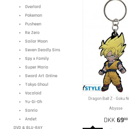
Overlord
Pokemon
Pusheen
Re Zero
Sailor Moon
Seven Deadly Sins
Spy x Family
Super Mario
Sword Art Online
Tokyo Ghoul
Vocaloid
Dragon Ball Z - Goku N
Yu-Gi-Oh
Abysse
Sanrio
DKK
69
Andet
00
DVD & BLU-RAY