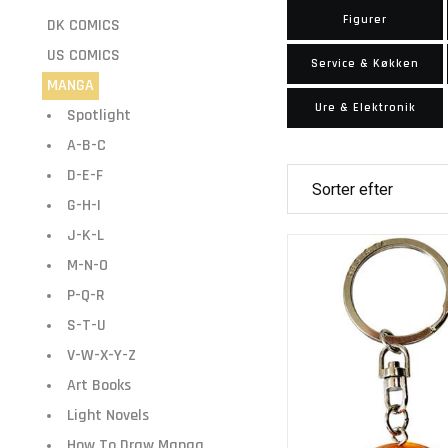
Figurer
DK COMICS
US COMICS
Service & Køkken
MANGA
Ure & Elektronik
Spotlight
A-B-C
D-E-F
G-H-I
J-K-L
M-N-O
P-Q-R
S-T-U
V-W-X-Y-Z
Art Books
Light Novels
How To Draw Manga