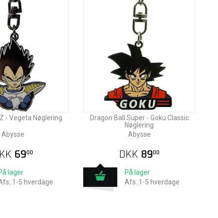
 Z - Vegeta Nøglering
Dragon Ball Super - Goku Classic
Nøglering
Abysse
Abysse
KK
69
DKK
89
00
00
På lager
På lager
Afs.:1-5 hverdage
Afs.:1-5 hverdage