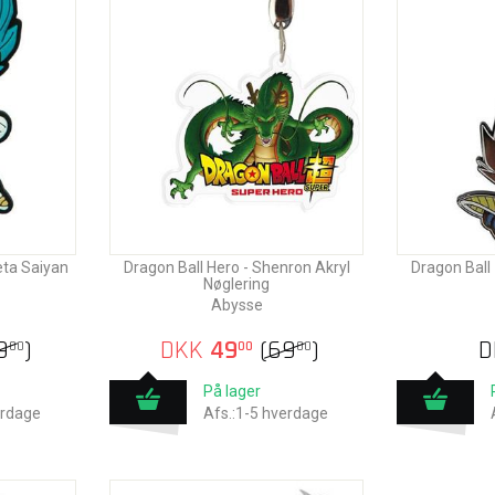
eta Saiyan
Dragon Ball Hero - Shenron Akryl
Dragon Ball
Nøglering
Abysse
9
)
DKK
49
(
69
)
D
00
00
00
På lager
erdage
Afs.:1-5 hverdage