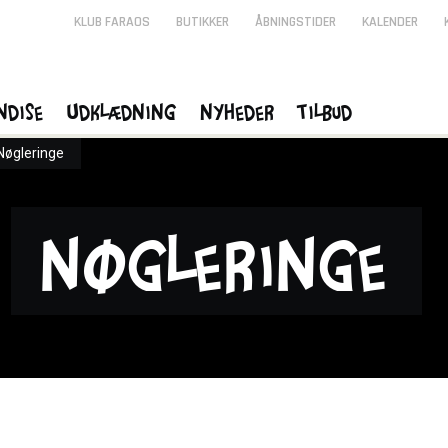
KLUB FARAOS
BUTIKKER
ÅBNINGSTIDER
KALENDER
ndise
Udklædning
Nyheder
Tilbud
Nøgleringe
Nøgleringe