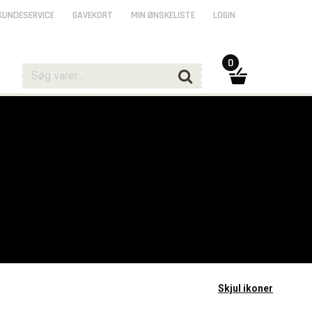
KUNDESERVICE
GAVEKORT
MIN ØNSKELISTE
LOGIN
0
Skjul ikoner