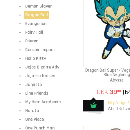
Demon Slayer
Dragon Ball
Evangelion
Fairy Tail
Frieren
Genshin Impact
Hello Kitty
Jojos Bizarre Adv
Dragon Ball Super - Veg
Blue Nøglering
Jujutsu Kaisen
Abysse
Junji Ito
DKK
39
(
6
00
Line Friends
My Hero Academia
Få på lager!
Afs.:1-5 hv
Naruto
One Piece
One Punch Man