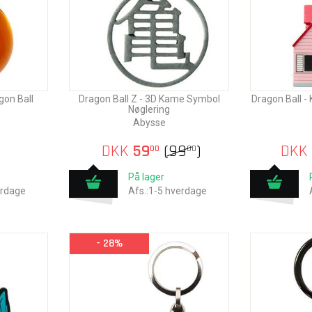
gon Ball
Dragon Ball Z - 3D Kame Symbol
Dragon Ball -
Nøglering
Abysse
DKK
59
(
99
)
DKK
00
00
På lager
erdage
Afs.:1-5 hverdage
- 28%