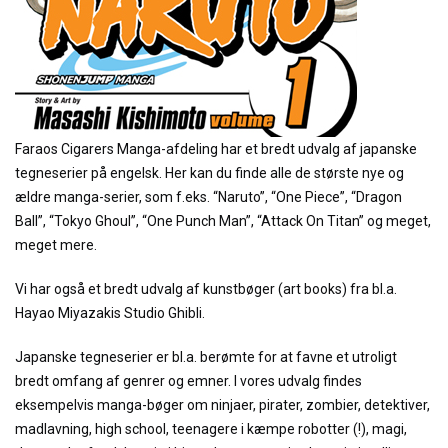
Faraos Cigarers Manga-afdeling har et bredt udvalg af japanske
tegneserier på engelsk. Her kan du finde alle de største nye og
ældre manga-serier, som f.eks. “Naruto”, “One Piece”, “Dragon
Ball”, “Tokyo Ghoul”, “One Punch Man”, “Attack On Titan” og meget,
meget mere.
Vi har også et bredt udvalg af kunstbøger (art books) fra bl.a.
Hayao Miyazakis Studio Ghibli.
Japanske tegneserier er bl.a. berømte for at favne et utroligt
bredt omfang af genrer og emner. I vores udvalg findes
eksempelvis manga-bøger om ninjaer, pirater, zombier, detektiver,
madlavning, high school, teenagere i kæmpe robotter (!), magi,