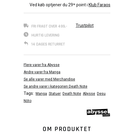
Ved køb optjener du
29
point i
Klub Faraos
90
Trustpilot
FRI FRAGT OVER 499,-
HURTIG LEVERING
14 DAGES RETURRET
Flere varer fra Abysse
Andre varer fra Manga
Se alle varer med Merchandise
Se andre varer i kategorien Death Note
Tags:
Manga
Statuer
Death Note
Abysse
Desu
Nōto
OM PRODUKTET