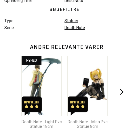
Oprindelig Titel:
Desu Nōto
SØGEFILTRE
Type:
Statuer
Serie:
Death Note
ANDRE RELEVANTE VARER
NYHED
Death Note - Light Pvc
Death Note - Misa Pvc
Statue 18cm
Statue 8cm