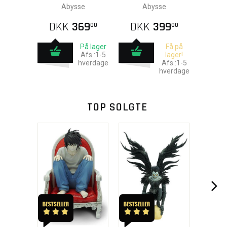
Abysse
Abysse
DKK
369
DKK
399
00
00
På lager
Få på
Afs.:1-5
lager!
hverdage
Afs.:1-5
hverdage
TOP SOLGTE