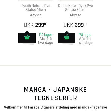
Death Note - L Pvc
Death Note - Ryuk Pvc
Statue 15cm
Statue 30cm
Abysse
Abysse
DKK
299
DKK
399
00
00
På lager
På lager
Afs.:1-5
Afs.:1-5
hverdage
hverdage
MANGA - JAPANSKE
TEGNESERIER
Velkommen til Faraos Cigarers afdeling med manga - japanske