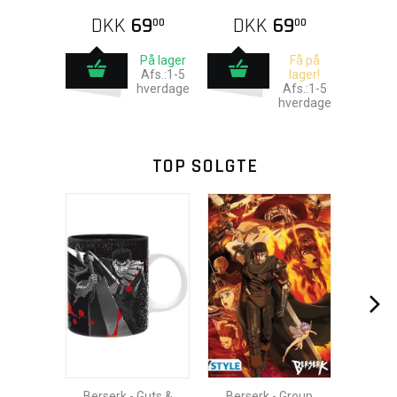
DKK
69
DKK
69
00
00
På lager
Få på
Afs.:1-5
lager!
hverdage
Afs.:1-5
hverdage
TOP SOLGTE
Berserk - Guts &
Berserk - Group