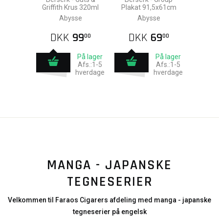
Griffith Krus 320ml
Plakat 91,5x61cm
Abysse
Abysse
DKK
99
DKK
69
00
00
På lager
På lager
Afs.:1-5
Afs.:1-5
hverdage
hverdage
MANGA - JAPANSKE
TEGNESERIER
Velkommen til Faraos Cigarers afdeling med manga - japanske
tegneserier på engelsk