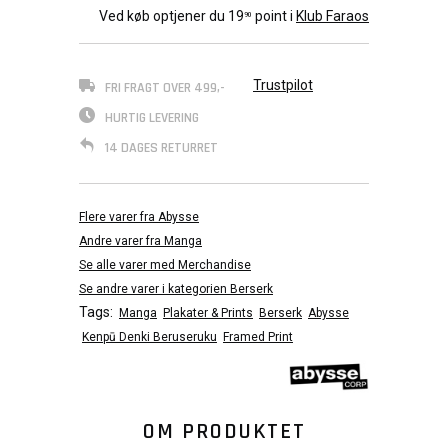
Ved køb optjener du
19
point i
Klub Faraos
90
Trustpilot
FRI FRAGT OVER 499,-
HURTIG LEVERING
14 DAGES RETURRET
Flere varer fra Abysse
Andre varer fra Manga
Se alle varer med Merchandise
Se andre varer i kategorien Berserk
Tags:
Manga
Plakater & Prints
Berserk
Abysse
Kenpū Denki Beruseruku
Framed Print
OM PRODUKTET