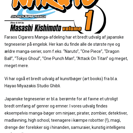
Faraos Cigarers Manga-afdeling har et bredt udvalg af japanske
tegneserier på engelsk. Her kan du finde alle de største nye og
ældre manga-serier, som f.eks. “Naruto”, “One Piece”, “Dragon
Ball”, “Tokyo Ghoul”, “One Punch Man”, “Attack On Titan” og meget,
meget mere.
Vi har også et bredt udvalg af kunstbøger (art books) fra bl.a.
Hayao Miyazakis Studio Ghibli.
Japanske tegneserier er bl.a. berømte for at favne et utroligt
bredt omfang af genrer og emner. I vores udvalg findes
eksempelvis manga-bøger om ninjaer, pirater, zombier, detektiver,
madlavning, high school, teenagere i kæmpe robotter (!), magi,
drenge der forelsker sig i hinanden, samuraier, kunstig intelligens