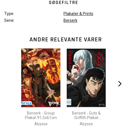
SØGEFILTRE
Type:
Plakater & Prints
Serie:
Berserk
ANDRE RELEVANTE VARER
Berserk - Group
Berserk - Guts &
Plakat 91,5x61cm
Griffith Plakat
91,5x61cm
Abysse
Abysse