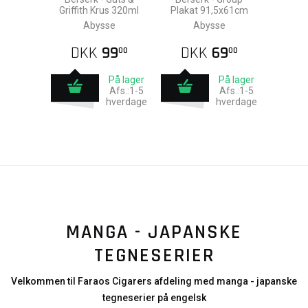
Griffith Krus 320ml
Plakat 91,5x61cm
Abysse
Abysse
DKK
99
DKK
69
00
00
På lager
På lager
Afs.:1-5
Afs.:1-5
hverdage
hverdage
MANGA - JAPANSKE
TEGNESERIER
Velkommen til Faraos Cigarers afdeling med manga - japanske
tegneserier på engelsk