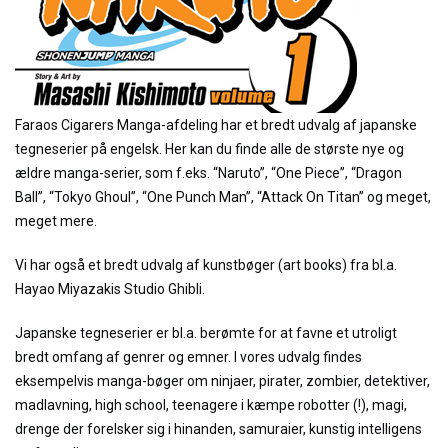
Faraos Cigarers Manga-afdeling har et bredt udvalg af japanske
tegneserier på engelsk. Her kan du finde alle de største nye og
ældre manga-serier, som f.eks. “Naruto”, “One Piece”, “Dragon
Ball”, “Tokyo Ghoul”, “One Punch Man”, “Attack On Titan” og meget,
meget mere.
Vi har også et bredt udvalg af kunstbøger (art books) fra bl.a.
Hayao Miyazakis Studio Ghibli.
Japanske tegneserier er bl.a. berømte for at favne et utroligt
bredt omfang af genrer og emner. I vores udvalg findes
eksempelvis manga-bøger om ninjaer, pirater, zombier, detektiver,
madlavning, high school, teenagere i kæmpe robotter (!), magi,
drenge der forelsker sig i hinanden, samuraier, kunstig intelligens