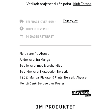
Ved køb optjener du
6
point i
Klub Faraos
90
Trustpilot
FRI FRAGT OVER 499,-
HURTIG LEVERING
14 DAGES RETURRET
Flere varer fra Abysse
Andre varer fra Manga
Se alle varer med Merchandise
Se andre varer i kategorien Berserk
Tags:
Manga
Plakater & Prints
Berserk
Abysse
Kenpū Denki Beruseruku
Poster
OM PRODUKTET