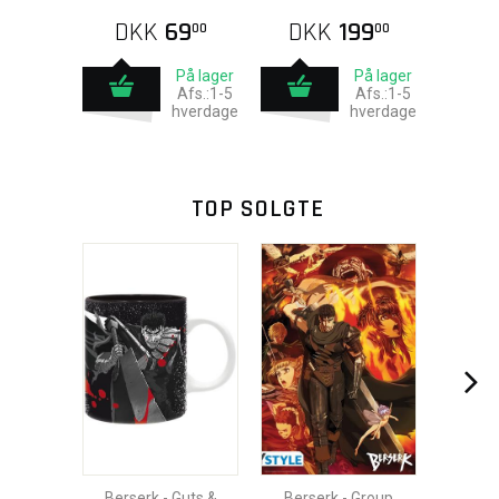
DKK
69
DKK
199
00
00
På lager
På lager
Afs.:1-5
Afs.:1-5
hverdage
hverdage
TOP SOLGTE
Berserk - Guts &
Berserk - Group