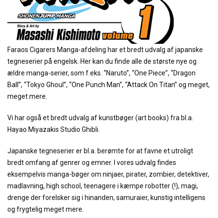
Faraos Cigarers Manga-afdeling har et bredt udvalg af japanske
tegneserier på engelsk. Her kan du finde alle de største nye og
ældre manga-serier, som f.eks. “Naruto”, “One Piece”, “Dragon
Ball”, “Tokyo Ghoul”, “One Punch Man”, “Attack On Titan” og meget,
meget mere.
Vi har også et bredt udvalg af kunstbøger (art books) fra bl.a.
Hayao Miyazakis Studio Ghibli.
Japanske tegneserier er bl.a. berømte for at favne et utroligt
bredt omfang af genrer og emner. I vores udvalg findes
eksempelvis manga-bøger om ninjaer, pirater, zombier, detektiver,
madlavning, high school, teenagere i kæmpe robotter (!), magi,
drenge der forelsker sig i hinanden, samuraier, kunstig intelligens
og frygtelig meget mere.