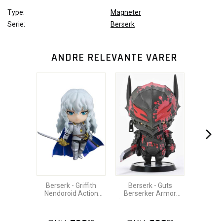
Type:
Magneter
Serie:
Berserk
ANDRE RELEVANTE VARER
Berserk - Griffith
Berserk - Guts
Nendoroid Action
Berserker Armor
Figure 10cm
(Phase 3) Bloody Pvc
Figure 12cm