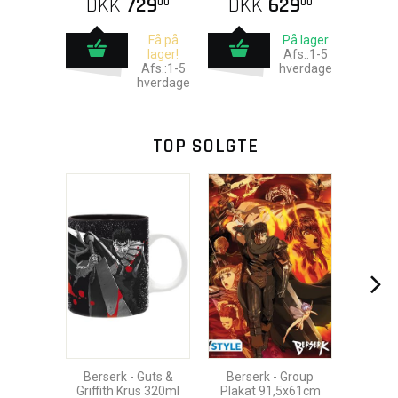
DKK
729
DKK
629
00
00
Få på
På lager
lager!
Afs.:1-5
Afs.:1-5
hverdage
hverdage
TOP SOLGTE
Berserk - Guts &
Berserk - Group
Griffith Krus 320ml
Plakat 91,5x61cm