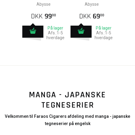
Abysse
Abysse
DKK
99
DKK
69
00
00
På lager
På lager
Afs.:1-5
Afs.:1-5
hverdage
hverdage
MANGA - JAPANSKE
TEGNESERIER
Velkommen til Faraos Cigarers afdeling med manga - japanske
tegneserier på engelsk