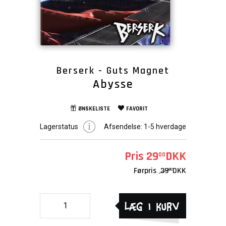
Berserk - Guts Magnet
Abysse
ØNSKELISTE
FAVORIT
Lagerstatus
Afsendelse:
1-5 hverdage
Pris
29
DKK
00
Førpris
39
DKK
00
Læg i kurv