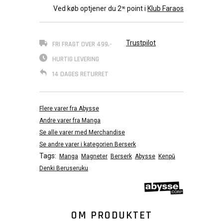
Ved køb optjener du
2
point i
Klub Faraos
90
Trustpilot
FRI FRAGT OVER 499,-
HURTIG LEVERING
14 DAGES RETURRET
Flere varer fra Abysse
Andre varer fra Manga
Se alle varer med Merchandise
Se andre varer i kategorien Berserk
Tags:
Manga
Magneter
Berserk
Abysse
Kenpū
Denki Beruseruku
OM PRODUKTET