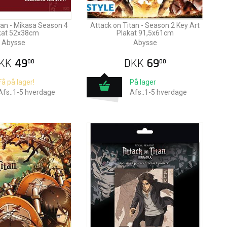
tan - Mikasa Season 4
Attack on Titan - Season 2 Key Art
kat 52x38cm
Plakat 91,5x61cm
Abysse
Abysse
KK
49
DKK
69
00
00
Få på lager!
På lager
Afs.:1-5 hverdage
Afs.:1-5 hverdage