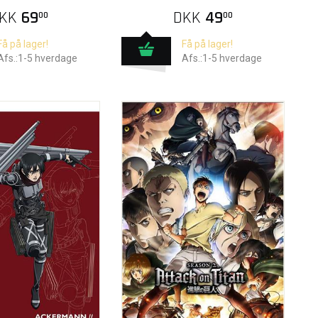
KK
69
DKK
49
00
00
Få på lager!
Få på lager!
Afs.:1-5 hverdage
Afs.:1-5 hverdage