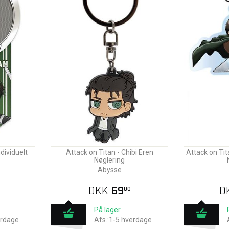
ndividuelt
Attack on Titan - Chibi Eren
Attack on Tit
Nøglering
Abysse
DKK
69
D
00
På lager
erdage
Afs.:1-5 hverdage