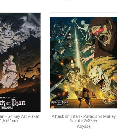
an - S4 Key Art Plakat
Attack on Titan - Paradis vs Marley
1,5x61cm
Plakat 52x38cm
Abysse