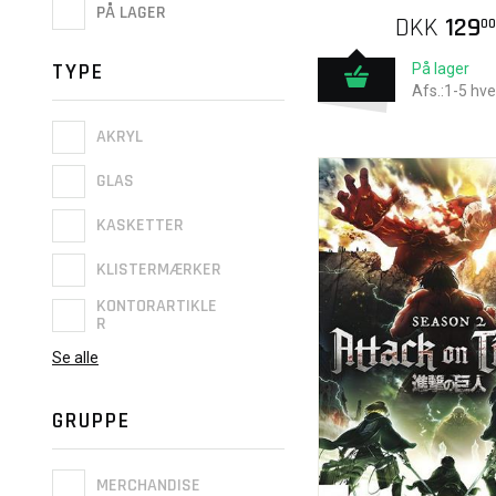
PÅ LAGER
DKK
129
00
TYPE
På lager
Afs.:1-5 hv
AKRYL
GLAS
KASKETTER
KLISTERMÆRKER
KONTORARTIKLE
R
Se alle
GRUPPE
MERCHANDISE