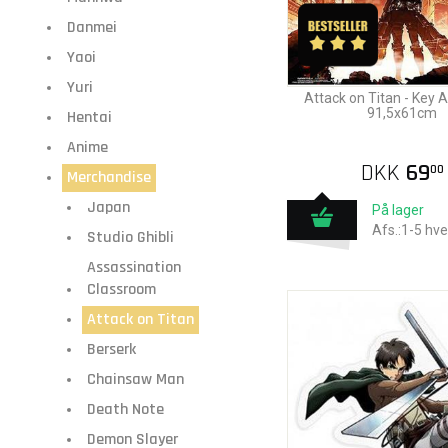
Danmei
Yaoi
Yuri
Attack on Titan - Key A
91,5x61cm
Hentai
Anime
DKK
69
00
Merchandise
Japan
På lager
Afs.:1-5 hv
Studio Ghibli
Assassination
Classroom
Attack on Titan
Berserk
Chainsaw Man
Death Note
Demon Slayer