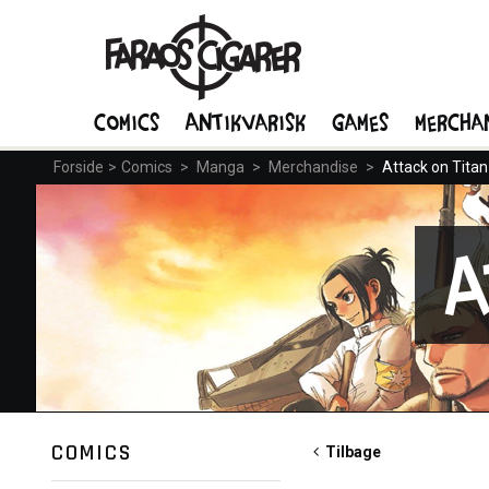
Comics
Antikvarisk
Games
Mercha
Forside
>
Comics
>
Manga
>
Merchandise
>
Attack on Titan
A
COMICS
Tilbage