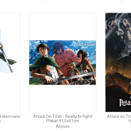
a Ackermann
Attack On Titan - Ready to Fight!
Attack on Tit
g
Plakat 91,5x61cm
9
Abysse