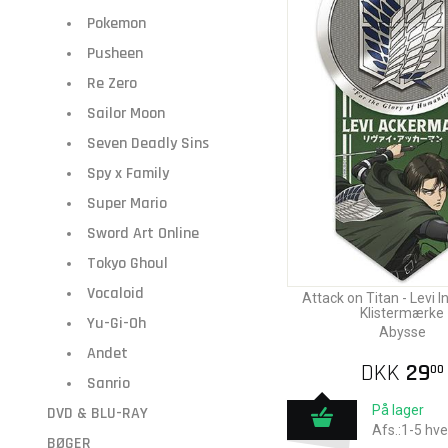
Pokemon
Pusheen
Re Zero
Sailor Moon
Seven Deadly Sins
Spy x Family
Super Mario
Sword Art Online
Tokyo Ghoul
Vocaloid
Attack on Titan - Levi I
Klistermærke
Yu-Gi-Oh
Abysse
Andet
DKK
29
00
Sanrio
På lager
DVD & BLU-RAY
Afs.:1-5 hv
BØGER