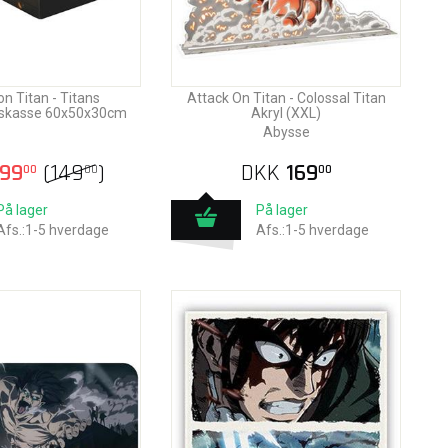
on Titan - Titans
Attack On Titan - Colossal Titan
skasse 60x50x30cm
Akryl (XXL)
Abysse
99
(
149
)
DKK
169
00
00
00
På lager
På lager
Afs.:1-5 hverdage
Afs.:1-5 hverdage