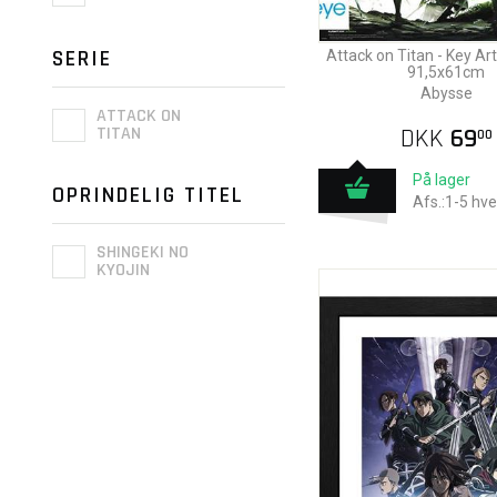
SERIE
Attack on Titan - Key Ar
91,5x61cm
Abysse
ATTACK ON
TITAN
DKK
69
00
På lager
OPRINDELIG TITEL
Afs.:1-5 hv
SHINGEKI NO
KYOJIN