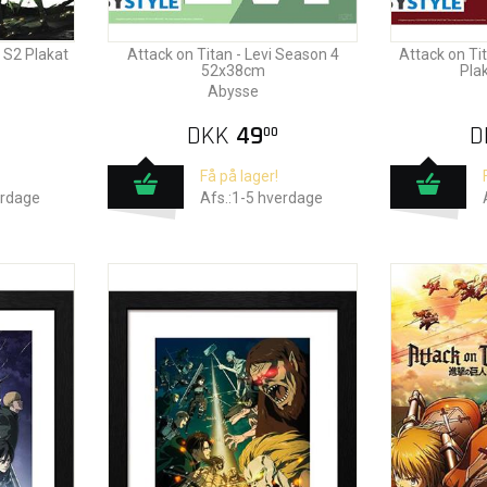
t S2 Plakat
Attack on Titan - Levi Season 4
Attack on Ti
52x38cm
Pla
Abysse
DKK
49
D
00
Få på lager!
erdage
Afs.:1-5 hverdage