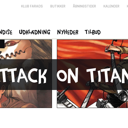
KLUB FARAOS
BUTIKKER
ÅBNINGSTIDER
KALENDER
ndise
Udklædning
Nyheder
Tilbud
ttack on Tita