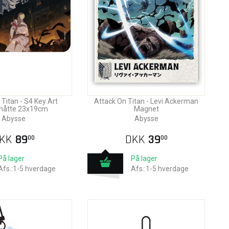
 Titan - S4 Key Art
Attack On Titan - Levi Ackerman
åtte 23x19cm
Magnet
Abysse
Abysse
KK
89
DKK
39
00
00
På lager
På lager
Afs.:1-5 hverdage
Afs.:1-5 hverdage