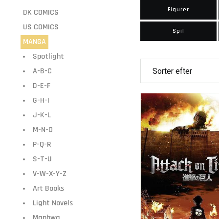
Figurer
DK COMICS
US COMICS
Spil
MANGA
Spotlight
A-B-C
D-E-F
G-H-I
J-K-L
M-N-O
P-Q-R
S-T-U
V-W-X-Y-Z
Art Books
Light Novels
Manhwa