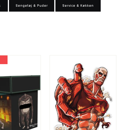
s
Sengetøj & Puder
Service & Køkken