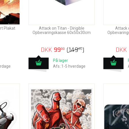
rt Plakat
Attack on Titan - Dirigible
Attack 
Opbevaringskasse 60x50x30cm
Opbevaring
DKK
99
(
149
)
DKK
00
00
På lager
erdage
Afs.:1-5 hverdage