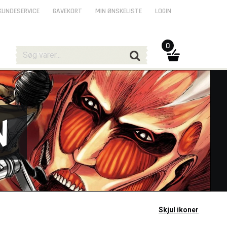
KUNDESERVICE
GAVEKORT
MIN ØNSKELISTE
LOGIN
0
n
Skjul ikoner