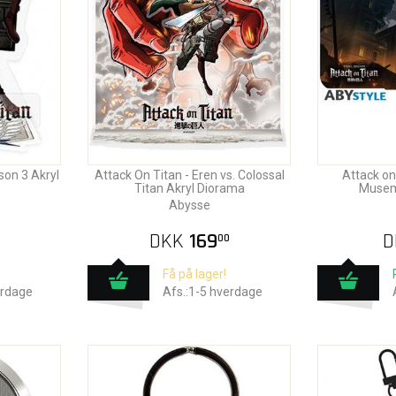
son 3 Akryl
Attack On Titan - Eren vs. Colossal
Attack on
Titan Akryl Diorama
Musem
Abysse
DKK
169
D
00
Få på lager!
erdage
Afs.:1-5 hverdage