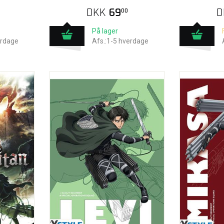
DKK
69
D
00
På lager
erdage
Afs.:1-5 hverdage