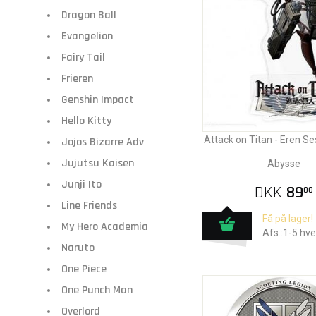
Dragon Ball
Evangelion
Fairy Tail
Frieren
Genshin Impact
Hello Kitty
Attack on Titan - Eren Se
Jojos Bizarre Adv
Jujutsu Kaisen
Abysse
Junji Ito
DKK
89
00
Line Friends
Få på lager!
My Hero Academia
Afs.:1-5 hv
Naruto
One Piece
One Punch Man
Overlord