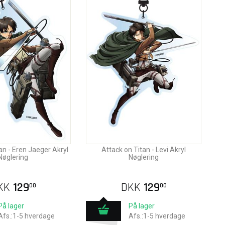
an - Eren Jaeger Akryl
Attack on Titan - Levi Akryl
Nøglering
Nøglering
KK
129
DKK
129
00
00
På lager
På lager
Afs.:1-5 hverdage
Afs.:1-5 hverdage