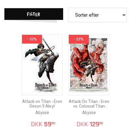
Filter
- 33%
- 23%
Attack on Titan - Eren
Attack On Titan - Eren
Seson 3 Akryl
vs. Colossal Titan
Akryl Diorama
Abysse
Abysse
DKK
59
DKK
129
00
00