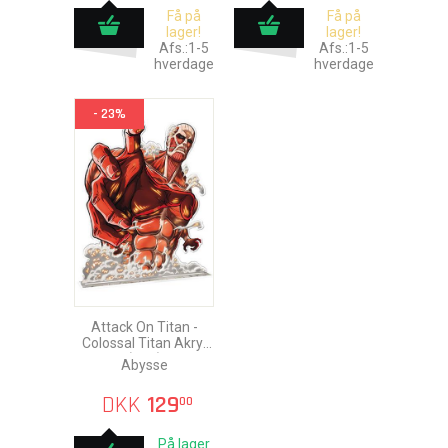
Få på
Få på
lager!
lager!
Afs.:1-5
Afs.:1-5
hverdage
hverdage
- 23%
Attack On Titan -
Colossal Titan Akryl
(XXL)
Abysse
DKK
129
00
På lager