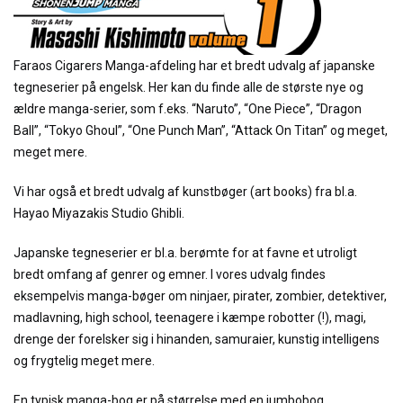
Faraos Cigarers Manga-afdeling har et bredt udvalg af japanske
tegneserier på engelsk. Her kan du finde alle de største nye og
ældre manga-serier, som f.eks. “Naruto”, “One Piece”, “Dragon
Ball”, “Tokyo Ghoul”, “One Punch Man”, “Attack On Titan” og meget,
meget mere.
Vi har også et bredt udvalg af kunstbøger (art books) fra bl.a.
Hayao Miyazakis Studio Ghibli.
Japanske tegneserier er bl.a. berømte for at favne et utroligt
bredt omfang af genrer og emner. I vores udvalg findes
eksempelvis manga-bøger om ninjaer, pirater, zombier, detektiver,
madlavning, high school, teenagere i kæmpe robotter (!), magi,
drenge der forelsker sig i hinanden, samuraier, kunstig intelligens
og frygtelig meget mere.
En typisk manga-bog er på størrelse med en jumbobog