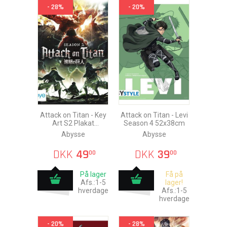
- 28%
- 20%
Attack on Titan - Key
Attack on Titan - Levi
Art S2 Plakat
Season 4 52x38cm
91,5x61cm
Abysse
Abysse
DKK
49
DKK
39
00
00
På lager
Få på
Afs.:1-5
lager!
hverdage
Afs.:1-5
hverdage
- 20%
- 28%