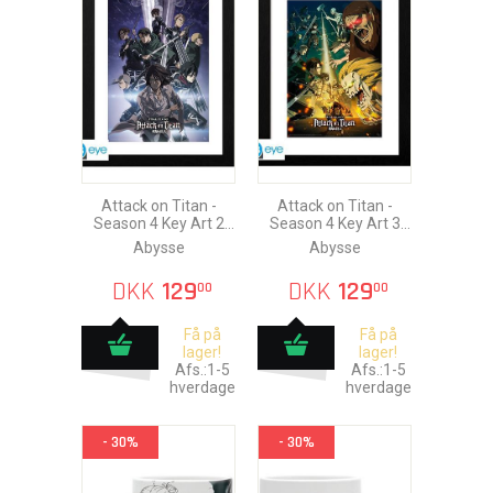
Attack on Titan -
Attack on Titan -
Season 4 Key Art 2
Season 4 Key Art 3
Plakat i Ramme
Plakat i Ramme
Abysse
Abysse
30x40cm
30x40cm
DKK
129
DKK
129
00
00
Få på
Få på
lager!
lager!
Afs.:1-5
Afs.:1-5
hverdage
hverdage
- 30%
- 30%