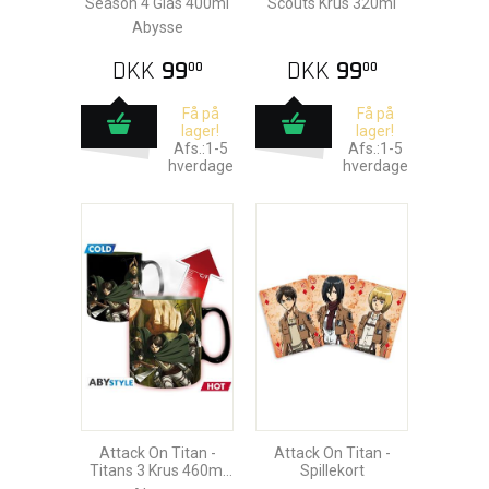
Season 4 Glas 400ml
Scouts Krus 320ml
Abysse
DKK
99
DKK
99
00
00
Få på
Få på
lager!
lager!
Afs.:1-5
Afs.:1-5
hverdage
hverdage
Attack On Titan -
Attack On Titan -
Titans 3 Krus 460ml
Spillekort
Heat Change