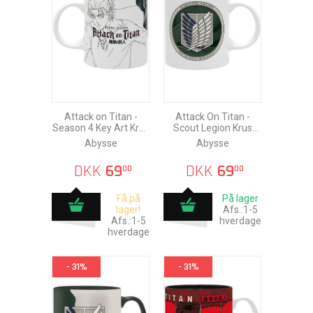
Attack on Titan -
Attack On Titan -
Season 4 Key Art Krus
Scout Legion Krus
320ml
320ml
Abysse
Abysse
DKK
69
DKK
69
00
00
Få på
På lager
lager!
Afs.:1-5
Afs.:1-5
hverdage
hverdage
- 31%
- 31%