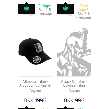
På lager
Få på
Afs.:1-5
lager!
hverdage
Afs.:1-5
hverdage
Attack on Titan -
Attack On Titan -
Scout Symbol Kasket
Colossal Titan
Medallion Nøglering
Abysse
Abysse
DKK
199
DKK
99
00
00