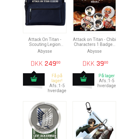
Attack On Titan -
Attack on Titan - Chibi
Scouting Legion
Characters 1 Badges
Rygsæk
(6stk)
Abysse
Abysse
DKK
249
DKK
39
00
00
Få på
På lager
lager!
Afs.:1-5
Afs.:1-5
hverdage
hverdage