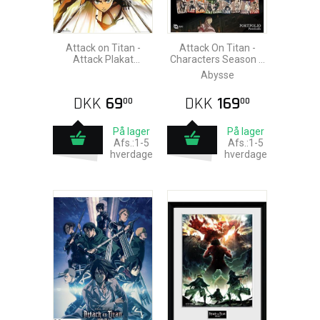
Attack on Titan -
Attack On Titan -
Attack Plakat
Characters Season 4
91,5x61cm
Plakater 21x29,7cm
Abysse
(9stk)
DKK
69
DKK
169
00
00
På lager
På lager
Afs.:1-5
Afs.:1-5
hverdage
hverdage