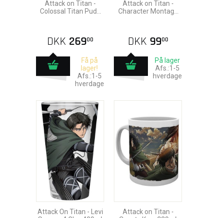
Attack on Titan -
Attack on Titan -
Colossal Titan Pude
Character Montage
50x35cm
Krus 320ml
DKK
269
DKK
99
00
00
Få på
På lager
lager!
Afs.:1-5
Afs.:1-5
hverdage
hverdage
Attack On Titan - Levi
Attack on Titan -