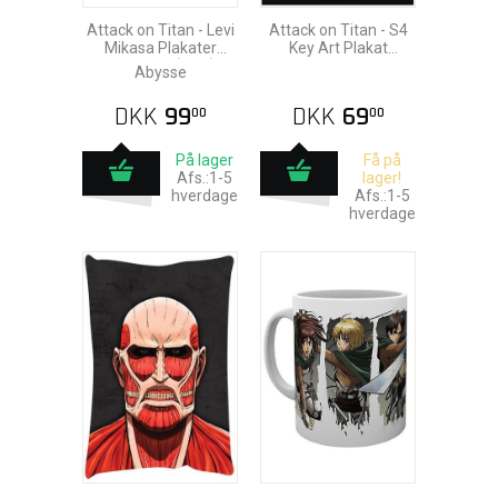
Attack on Titan - Levi
Attack on Titan - S4
Mikasa Plakater
Key Art Plakat
52x38cm (2stk)
91,5x61cm
Abysse
DKK
99
DKK
69
00
00
På lager
Få på
Afs.:1-5
lager!
hverdage
Afs.:1-5
hverdage