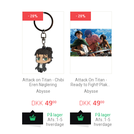
- 28%
- 28%
Attack on Titan - Chibi
Attack On Titan -
Eren Nøglering
Ready to Fight! Plakat
91,5x61cm
Abysse
Abysse
DKK
49
DKK
49
00
00
På lager
På lager
Afs.:1-5
Afs.:1-5
hverdage
hverdage