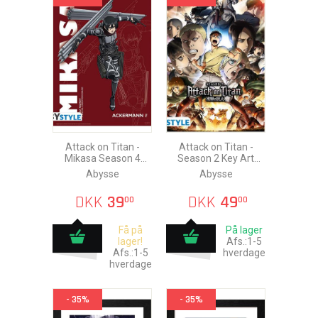
Attack on Titan -
Attack on Titan -
Mikasa Season 4
Season 2 Key Art
Plakat 52x38cm
Plakat 91,5x61cm
Abysse
Abysse
DKK
39
DKK
49
00
00
Få på
På lager
lager!
Afs.:1-5
Afs.:1-5
hverdage
hverdage
- 35%
- 35%