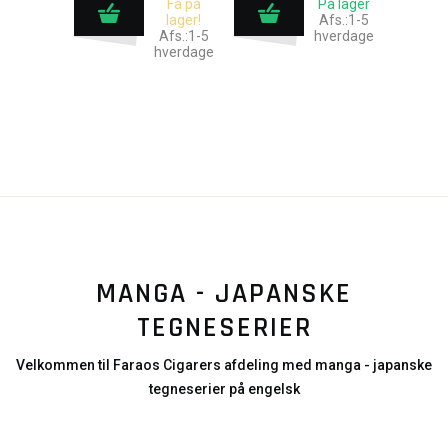
Få på
På lager
lager!
Afs.:1-5
Afs.:1-5
hverdage
hverdage
MANGA - JAPANSKE
TEGNESERIER
Velkommen til Faraos Cigarers afdeling med manga - japanske
tegneserier på engelsk