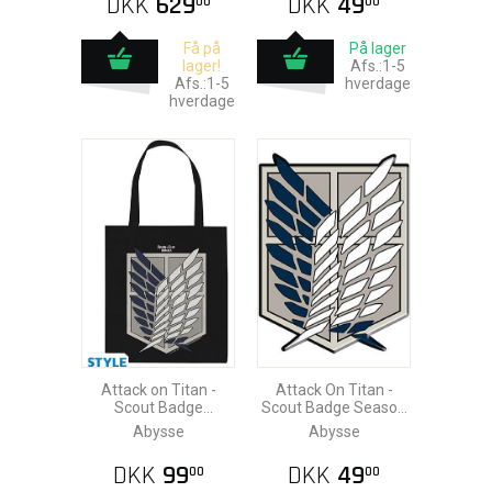
DKK
629
DKK
49
00
00
Få på
På lager
lager!
Afs.:1-5
Afs.:1-5
hverdage
hverdage
Attack on Titan -
Attack On Titan -
Scout Badge
Scout Badge Season
Mulepose
3 Pin
Abysse
Abysse
DKK
99
DKK
49
00
00