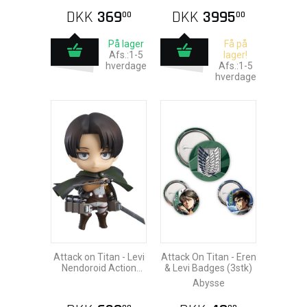
DKK
369
DKK
3995
00
00
På lager
Få på
Afs.:1-5
lager!
hverdage
Afs.:1-5
hverdage
Attack on Titan - Levi
Attack On Titan - Eren
Nendoroid Action
& Levi Badges (3stk)
Figure 10cm
Abysse