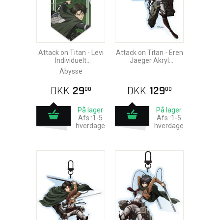
Attack on Titan - Levi
Attack on Titan - Eren
Individuelt
Jaeger Akryl
Klistermærke
Nøglering
Abysse
DKK
29
DKK
129
00
00
På lager
På lager
Afs.:1-5
Afs.:1-5
hverdage
hverdage