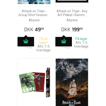
Attack on Titan -
Attack on Titan - Key
Group Shot Season 4
Art Plakat i Ramme
Plakat 52x38cm
30x40cm
Abysse
Abysse
DKK
49
DKK
199
00
00
Få på
På lager
lager!
Afs.:1-5
Afs.:1-5
hverdage
hverdage