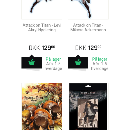
Attack on Titan - Levi
Attack on Titan -
Akryl Nøglering
Mikasa Ackermann
Akryl Nøglering
DKK
129
DKK
129
00
00
På lager
På lager
Afs.:1-5
Afs.:1-5
hverdage
hverdage