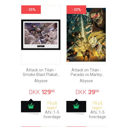
- 35%
- 20%
Attack on Titan -
Attack on Titan -
Smoke Blast Plakat i
Paradis vs Marley
Ramme 30x40cm
Plakat 52x38cm
Abysse
Abysse
DKK
129
DKK
39
00
00
Få på
Få på
lager!
lager!
Afs.:1-5
Afs.:1-5
hverdage
hverdage