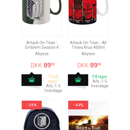
Attack On Titan -
Attack On Titan - All
Emblem Season 4
Titans Krus 460ml
Krus 460ml
Abysse
Abysse
DKK
89
DKK
89
00
00
Få på
På lager
lager!
Afs.:1-5
Afs.:1-5
hverdage
hverdage
- 24%
- 43%