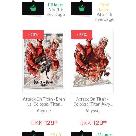
På lager
Få på
Afs.:1-5
lager!
hverdage
Afs.:1-5
hverdage
- 23%
- 23%
Attack On Titan - Eren
Attack On Titan -
vs. Colossal Titan
Colossal Titan Akryl
Akryl Diorama
(XXL)
Abysse
Abysse
DKK
129
DKK
129
00
00
Få på
På lager