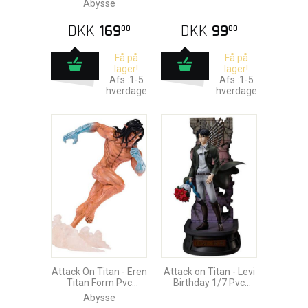
Abysse
DKK
169
DKK
99
00
00
Få på
Få på
lager!
lager!
Afs.:1-5
Afs.:1-5
hverdage
hverdage
Attack On Titan - Eren
Attack on Titan - Levi
Titan Form Pvc
Birthday 1/7 Pvc
Statue
Statue 30cm
Abysse