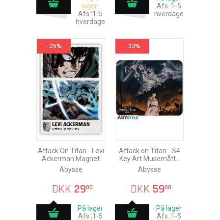
lager!
Afs.:1-5
Afs.:1-5
hverdage
hverdage
- 25%
- 33%
Attack On Titan - Levi
Attack on Titan - S4
Ackerman Magnet
Key Art Musemåtte
23x19cm
Abysse
Abysse
DKK
29
DKK
59
00
00
På lager
På lager
Afs.:1-5
Afs.:1-5