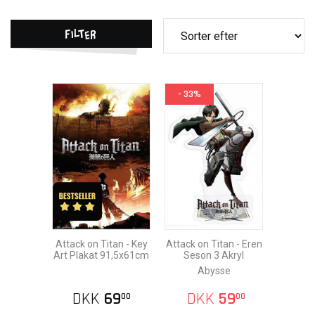
Filter
- 33%
Attack on Titan - Key
Attack on Titan - Eren
Art Plakat 91,5x61cm
Seson 3 Akryl
Abysse
DKK
69
DKK
59
00
00