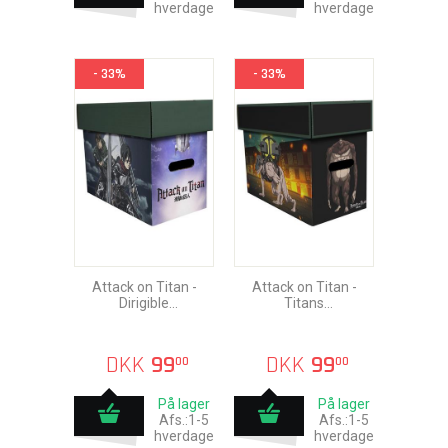
hverdage
hverdage
- 33%
- 33%
Attack on Titan -
Attack on Titan -
Dirigible
Titans
Opbevaringskasse
Opbevaringskasse
60x50x30cm
60x50x30cm
DKK
99
DKK
99
00
00
På lager
På lager
Afs.:1-5
Afs.:1-5
hverdage
hverdage