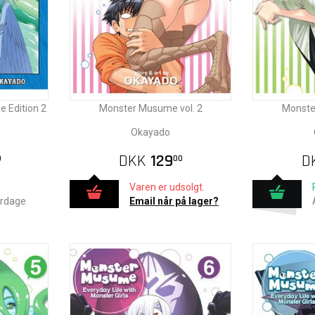
 Edition 2
Monster Musume vol. 2
Monste
Okayado
DKK
129
D
0
00
Varen er udsolgt.
erdage
Email når på lager?