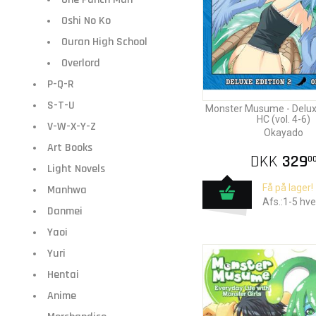
Oshi No Ko
Ouran High School
Overlord
P-Q-R
S-T-U
Monster Musume - Deluxe
HC (vol. 4-6)
V-W-X-Y-Z
Okayado
Art Books
DKK
329
0
Light Novels
Få på lager!
Manhwa
Afs.:1-5 hv
Danmei
Yaoi
Yuri
Hentai
Anime