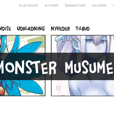
KLUB FARAOS
BUTIKKER
ÅBNINGSTIDER
KALENDER
ndise
Udklædning
Nyheder
Tilbud
Monster Musum