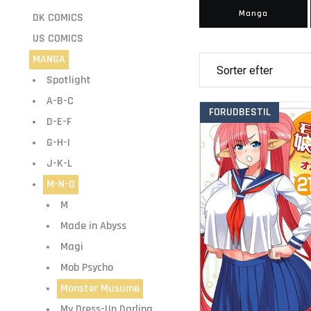
Manga
DK COMICS
US COMICS
MANGA
Spotlight
A-B-C
FORUDBESTIL
D-E-F
G-H-I
J-K-L
M-N-O
M
Made in Abyss
Magi
Mob Psycho
Monster Musume
My Dress-Up Darling