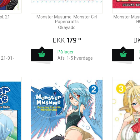
l. 21
Monster Musume: Monster Girl
Monster Musu
Papercrafts
HC
Okayado
DKK
179
D
00
På lager
 21-01-
Afs.:1-5 hverdage