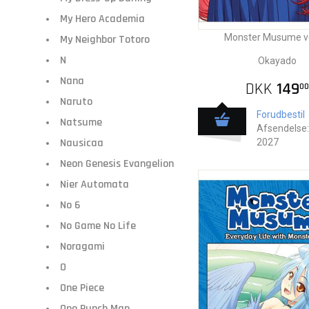
My Hero Academia
Monster Musume vo
My Neighbor Totoro
N
Okayado
Nana
DKK
149
00
Naruto
Forudbestil
Natsume
Afsendelse:
Nausicaa
2027
Neon Genesis Evangelion
Nier Automata
No 6
No Game No Life
Noragami
O
One Piece
One Punch Man