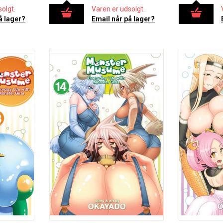
olgt.
Varen er udsolgt.
å lager?
Email når på lager?