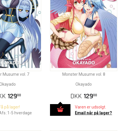
r Musume vol. 7
Monster Musume vol. 8
Okayado
Okayado
KK
129
DKK
129
00
00
Få på lager!
Varen er udsolgt.
Afs.:1-5 hverdage
Email når på lager?