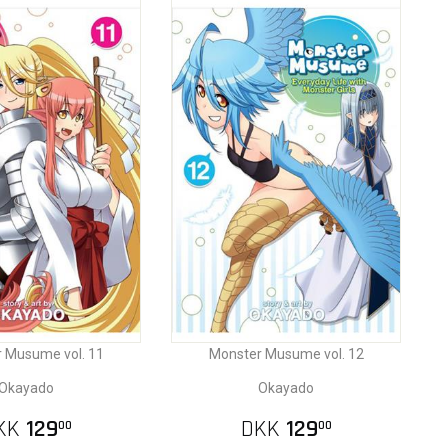
 Musume vol. 11
Monster Musume vol. 12
Okayado
Okayado
KK
129
DKK
129
00
00