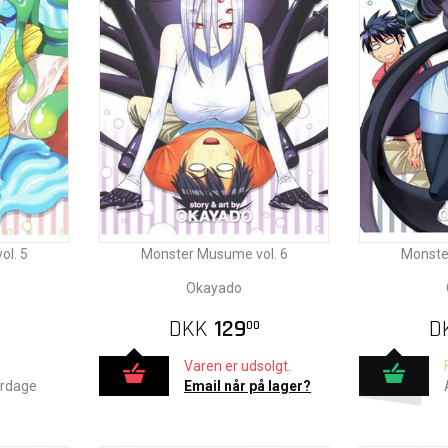
l. 5
Monster Musume vol. 6
Monste
Okayado
DKK
129
D
00
Varen er udsolgt.
erdage
Email når på lager?