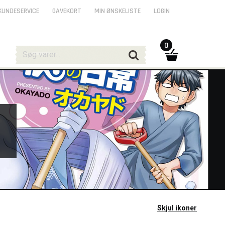
KUNDESERVICE
GAVEKORT
MIN ØNSKELISTE
LOGIN
0
e
Skjul ikoner