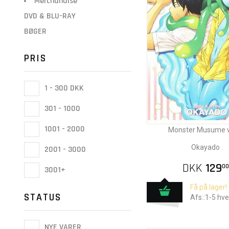
Merchandise
DVD & BLU-RAY
BØGER
PRIS
1 - 300 DKK
301 - 1000
1001 - 2000
Monster Musume vo
Okayado
2001 - 3000
DKK
129
00
3001+
Få på lager!
STATUS
Afs.:1-5 hv
NYE VARER