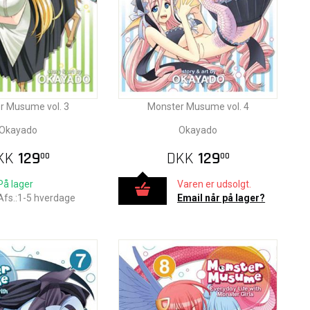
r Musume vol. 3
Monster Musume vol. 4
Okayado
Okayado
KK
129
DKK
129
00
00
På lager
Varen er udsolgt.
Afs.:1-5 hverdage
Email når på lager?