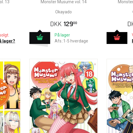
l. 13
Monster Musume vol. 14
Monster
Okayado
DKK
129
D
00
olgt.
På lager
å lager?
Afs.:1-5 hverdage