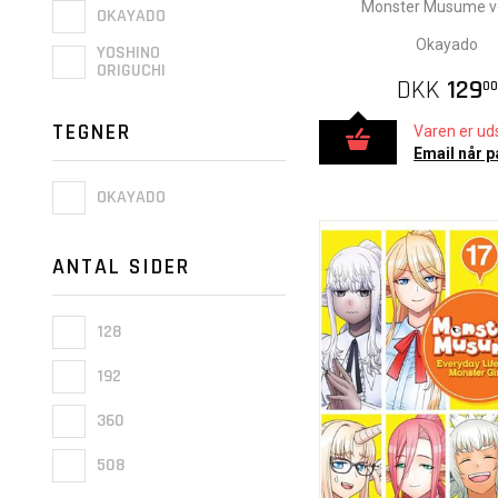
Monster Musume vo
OKAYADO
Okayado
YOSHINO
ORIGUCHI
DKK
129
00
TEGNER
Varen er uds
Email når p
OKAYADO
ANTAL SIDER
128
192
360
508