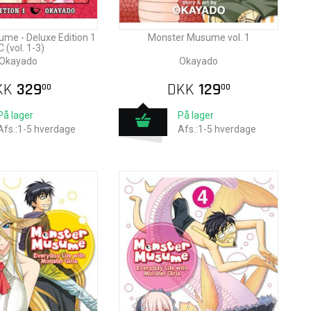
me - Deluxe Edition 1
Monster Musume vol. 1
 (vol. 1-3)
Okayado
Okayado
KK
329
DKK
129
00
00
På lager
På lager
Afs.:1-5 hverdage
Afs.:1-5 hverdage