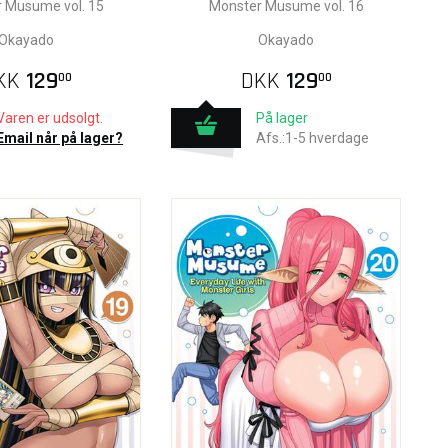
 Musume vol. 15
Monster Musume vol. 16
Okayado
Okayado
KK
129
DKK
129
00
00
Varen er udsolgt.
På lager
Email når på lager?
Afs.:1-5 hverdage