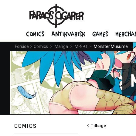
Comics
Antikvarisk
Games
Mercha
Forside
>
Comics
>
Manga
>
M-N-O
>
Monster Musume
COMICS
Tilbage