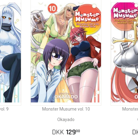
l. 9
Monster Musume vol. 10
Monster
Okayado
DKK
129
D
00